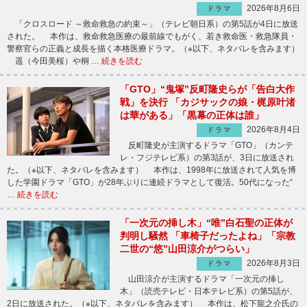
2026年8月6日
ドラマ
「クロスロード ～救命救急の約束～」（テレビ朝日系）の第5話が4日に放送
された。 本作は、救命救急医療の最前線でもがく、若き救命医・救急隊員・
警察官らの正義と成長を描く本格医療ドラマ。（※以下、ネタバレを含みます）
遥（今田美桜）や桐 …
続きを読む
「GTO」“鬼塚”反町隆史らが「告白大作
戦」を決行 「カジサックの娘・梶原叶渚
は華がある」「黒幕の正体は誰」
2026年8月4日
ドラマ
反町隆史が主演するドラマ「GTO」（カンテ
レ・フジテレビ系）の第3話が、3日に放送され
た。（※以下、ネタバレを含みます） 本作は、1998年に放送されて人気を博
した学園ドラマ「GTO」が28年ぶりに連続ドラマとして復活。50代になった“
…
続きを読む
「一次元の挿し木」“唯”白石聖の正体が
判明し騒然 「車椅子だったよね」「宗教
二世の“悠”山田涼介がつらい」
2026年8月3日
ドラマ
山田涼介が主演するドラマ「一次元の挿し
木」（読売テレビ・日本テレビ系）の第5話が、
2日に放送された。（※以下、ネタバレを含みます） 本作は、松下龍之介氏の