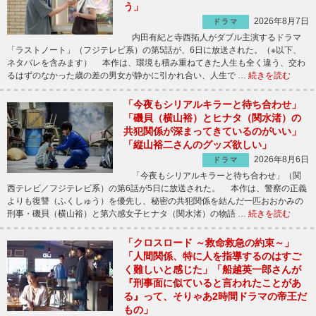
う」
2026年8月7日
ドラマ
内田有紀と寺西拓人がダブル主演するドラマ
「ラストノート」（フジテレビ系）の第5話が、6日に放送された。（※以下、
ネタバレを含みます） 本作は、環境も積み重ねてきた人生も全く違う、交わ
るはずのなかった歳の差の男女が静かに引かれ合い、人生で …
続きを読む
「今夜もシリアルキラーと待ち合わせ」
「磯貝（横山裕）とヒナタ（関水渚）の
共犯関係が深まってきているのがいい」
「縦山裕二さんのグッズ欲しい」
2026年8月6日
ドラマ
「今夜もシリアルキラーと待ち合わせ」（関
西テレビ／フジテレビ系）の第6話が5日に放送された。 本作は、警察の正義
よりも復讐（ふくしゅう）を優先し、秘密の共犯関係を結んだ一匹おおかみの
刑事・磯貝（横山裕）と第六感女子ヒナタ（関水渚）の物語 …
続きを読む
「クロスロード ～救命救急の約束～」
「人間関係、特に人を指導するのはすご
く難しいと感じた」「船越英一郎さんが
『刑事面に似ていると言われたことがあ
る』って、そりゃあ2時間ドラマの帝王だ
もの」