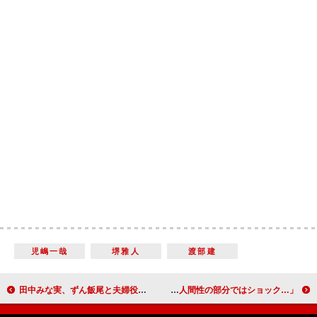
児嶋一哉
堺雅人
渡部建
田中みな実、ずん飯尾と夫婦役 「イケメン俳優だったらドキドキしたけど…」
坂上忍、山口達也氏逮捕に「またかと思った方も多い」 田中卓志「人間性の部分ではショック…」