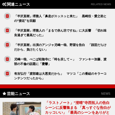
関連ニュース
RELATED NEWS
「半沢直樹」堺雅人「鼻息がスッスッと来た」 黒崎役・愛之助と
の“接近”を回顧
「半沢直樹」堺雅人の「まるで赤ん坊ですね」に大反響 「切れ味
良過ぎて最高だった」
「半沢直樹」出演のアンジャ児嶋一哉、野望を告白 「顔芸だらけ
だから、負けたくない」
児嶋一哉、ぺこぱ松陰寺に「時を戻して～」 ファンキー加藤、渡
部の不倫の話題に「憂鬱」
有吉弘行「渡部建は大悪党だから」 マツコ「この番組のキラーコ
ンテンツだったから」
芸能ニュース
NEWS
「ラストノート」“澄晴”寺西拓人の告白
シーンに反響集まる 「真っすぐな告白が
カッコいい」「最高のシーンをありがと