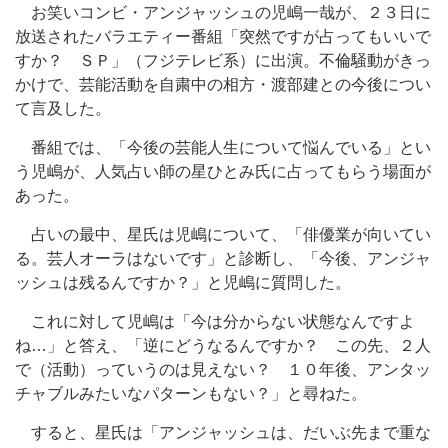
お笑いコンビ・アンジャッシュの児嶋一哉が、２３日に
放送されたバラエティー番組「突然ですが占ってもいいで
すか？ ＳＰ」（フジテレビ系）に出演。不倫騒動がきっ
かけで、芸能活動を自粛中の相方・渡部建との今後につい
て言及した。
番組では、「今後の芸能人生について悩んでいる」とい
う児嶋が、人気占い師の星ひとみ氏に占ってもらう場面が
あった。
占いの最中、星氏は児嶋について、「俳優業が向いてい
る。芸人オーラはないです」と診断し、「今後、アンジャ
ッシュは残るんですか？」と児嶋に質問した。
これに対して児嶋は「今は分からない状態なんですよ
ね…」と答え、「逆にどうなるんですか？ この先、２人
で（活動）っていうのは見えない？ １０年後、アンタッ
チャブルみたいなパターンもない？」と尋ねた。
すると、星氏は「アンジャッシュは、だいぶ先まで重な