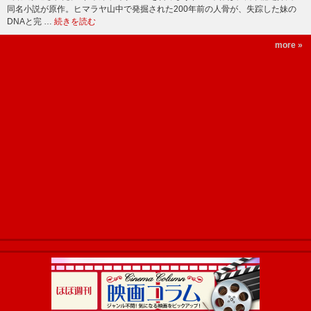
同名小説が原作。ヒマラヤ山中で発掘された200年前の人骨が、失踪した妹の
DNAと完 …
続きを読む
more »