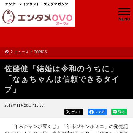
MENU
ニュース
TOPICS
佐藤健「結婚は令和のうちに」
「なぁちゃんは信頼できるタイ
プ」
2019年11月20日 / 13:53
ポスト
シェア
送る
「年末ジャンボ宝くじ」「年末ジャンボミニ」の発売記