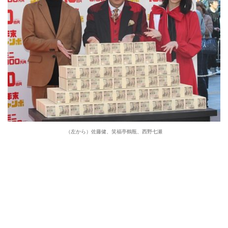
（左から）佐藤健、笑福亭鶴瓶、西野七瀬