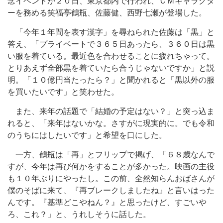
念イベントが２０日、東京都内で行われ、ＣＭキャラクタ
ーを務める笑福亭鶴瓶、佐藤健、西野七瀬が登場した。
「今年１年間を表す漢字」を尋ねられた佐藤は「黒」と
答え、「プライベートで３６５日あったら、３６０日は黒
い服を着ている。最近色を合わせることに疲れちゃって。
とりあえず全部黒を着ていたら合うじゃないですか」と説
明。「１０億円当たったら？」と聞かれると「黒以外の服
を買いたいです」と笑わせた。
また、来年の話題で「結婚の予定はない？」と突っ込ま
れると、「来年はないかな。さすがに現実的に。でも令和
のうちにはしたいです」と希望を口にした。
一方、鶴瓶は「再」とフリップで掲げ、「６８歳なんで
すが、今年は再び何かをすることが多かった。映画の主役
も１０年ぶりにやったし。この前、全然知らんおばさんが
僕のそばに来て、『再ブレークしましたね』と言いはった
んです。『基準どこやねん？』と思ったけど、すごいや
ろ、これ？」と、うれしそうに話した。