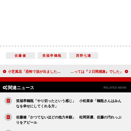
佐藤健
笑福亭鶴瓶
西野七瀬
小芝風花「恐怖で涙が出ました」 首都直下地震を描いたドラマに主演
芳根京子「私の中では『２日間戦争』でした」 北村匠海「僕にとっては『２日間感激』でした」
関連ニュース
RELATED NEWS
笑福亭鶴瓶「やり切ったという感じ」 小松菜奈「鶴瓶さんはみん
なを幸せにしてくれる方」
佐藤健「かつてないほどの他力本願」 松岡茉優、佐藤の汚れっぷ
りをアピール