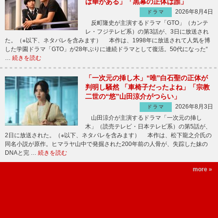
は華がある」「黒幕の正体は誰」
2026年8月4日
ドラマ
反町隆史が主演するドラマ「GTO」（カンテ
レ・フジテレビ系）の第3話が、3日に放送され
た。（※以下、ネタバレを含みます） 本作は、1998年に放送されて人気を博
した学園ドラマ「GTO」が28年ぶりに連続ドラマとして復活。50代になった“
…
続きを読む
「一次元の挿し木」“唯”白石聖の正体が
判明し騒然 「車椅子だったよね」「宗教
二世の“悠”山田涼介がつらい」
2026年8月3日
ドラマ
山田涼介が主演するドラマ「一次元の挿し
木」（読売テレビ・日本テレビ系）の第5話が、
2日に放送された。（※以下、ネタバレを含みます） 本作は、松下龍之介氏の
同名小説が原作。ヒマラヤ山中で発掘された200年前の人骨が、失踪した妹の
DNAと完 …
続きを読む
more »