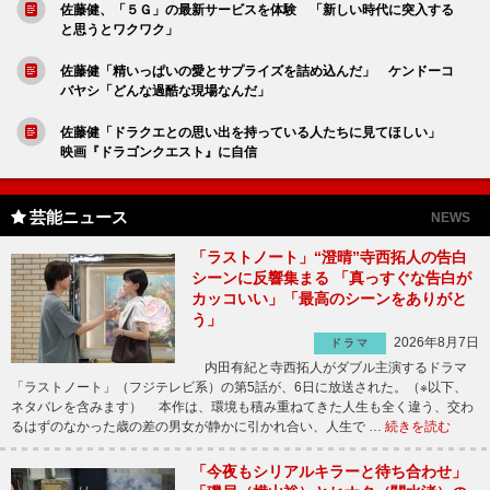
佐藤健、「５Ｇ」の最新サービスを体験 「新しい時代に突入する
と思うとワクワク」
佐藤健「精いっぱいの愛とサプライズを詰め込んだ」 ケンドーコ
バヤシ「どんな過酷な現場なんだ」
佐藤健「ドラクエとの思い出を持っている人たちに見てほしい」
映画『ドラゴンクエスト』に自信
芸能ニュース
NEWS
「ラストノート」“澄晴”寺西拓人の告白
シーンに反響集まる 「真っすぐな告白が
カッコいい」「最高のシーンをありがと
う」
2026年8月7日
ドラマ
内田有紀と寺西拓人がダブル主演するドラマ
「ラストノート」（フジテレビ系）の第5話が、6日に放送された。（※以下、
ネタバレを含みます） 本作は、環境も積み重ねてきた人生も全く違う、交わ
るはずのなかった歳の差の男女が静かに引かれ合い、人生で …
続きを読む
「今夜もシリアルキラーと待ち合わせ」