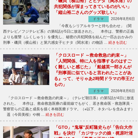
「磯貝（横山裕）とヒナタ（関水渚）の
共犯関係が深まってきているのがいい」
「縦山裕二さんのグッズ欲しい」
2026年8月6日
ドラマ
「今夜もシリアルキラーと待ち合わせ」（関
西テレビ／フジテレビ系）の第6話が5日に放送された。 本作は、警察の正義
よりも復讐（ふくしゅう）を優先し、秘密の共犯関係を結んだ一匹おおかみの
刑事・磯貝（横山裕）と第六感女子ヒナタ（関水渚）の物語 …
続きを読む
「クロスロード ～救命救急の約束～」
「人間関係、特に人を指導するのはすご
く難しいと感じた」「船越英一郎さんが
『刑事面に似ていると言われたことがあ
る』って、そりゃあ2時間ドラマの帝王だ
もの」
2026年8月6日
ドラマ
「クロスロード ～救命救急の約束～」（テレビ朝日系）の第5話が4日に放送
された。 本作は、救命救急医療の最前線でもがく、若き救命医・救急隊員・
警察官らの正義と成長を描く本格医療ドラマ。（※以下、ネタバレを含みます）
遥（今田美桜）や桐 …
続きを読む
「GTO」“鬼塚”反町隆史らが「告白大作
戦」を決行 「カジサックの娘・梶原叶渚