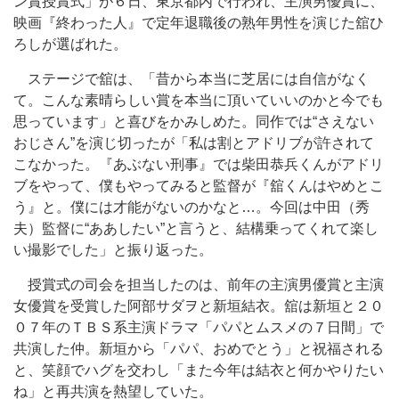
ン賞授賞式」が６日、東京都内で行われ、主演男優賞に、
映画『終わった人』で定年退職後の熟年男性を演じた舘ひ
ろしが選ばれた。
ステージで舘は、「昔から本当に芝居には自信がなく
て。こんな素晴らしい賞を本当に頂いていいのかと今でも
思っています」と喜びをかみしめた。同作では“さえない
おじさん”を演じ切ったが「私は割とアドリブが許されて
こなかった。『あぶない刑事』では柴田恭兵くんがアドリ
ブをやって、僕もやってみると監督が『舘くんはやめとこ
う』と。僕には才能がないのかなと…。今回は中田（秀
夫）監督に“ああしたい”と言うと、結構乗ってくれて楽し
い撮影でした」と振り返った。
授賞式の司会を担当したのは、前年の主演男優賞と主演
女優賞を受賞した阿部サダヲと新垣結衣。舘は新垣と２０
０７年のＴＢＳ系主演ドラマ「パパとムスメの７日間」で
共演した仲。新垣から「パパ、おめでとう」と祝福される
と、笑顔でハグを交わし「また今年は結衣と何かやりたい
ね」と再共演を熱望していた。