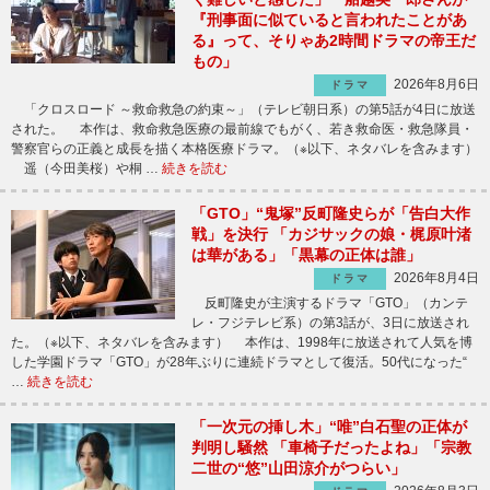
『刑事面に似ていると言われたことがあ
る』って、そりゃあ2時間ドラマの帝王だ
もの」
2026年8月6日
ドラマ
「クロスロード ～救命救急の約束～」（テレビ朝日系）の第5話が4日に放送
された。 本作は、救命救急医療の最前線でもがく、若き救命医・救急隊員・
警察官らの正義と成長を描く本格医療ドラマ。（※以下、ネタバレを含みます）
遥（今田美桜）や桐 …
続きを読む
「GTO」“鬼塚”反町隆史らが「告白大作
戦」を決行 「カジサックの娘・梶原叶渚
は華がある」「黒幕の正体は誰」
2026年8月4日
ドラマ
反町隆史が主演するドラマ「GTO」（カンテ
レ・フジテレビ系）の第3話が、3日に放送され
た。（※以下、ネタバレを含みます） 本作は、1998年に放送されて人気を博
した学園ドラマ「GTO」が28年ぶりに連続ドラマとして復活。50代になった“
…
続きを読む
「一次元の挿し木」“唯”白石聖の正体が
判明し騒然 「車椅子だったよね」「宗教
二世の“悠”山田涼介がつらい」