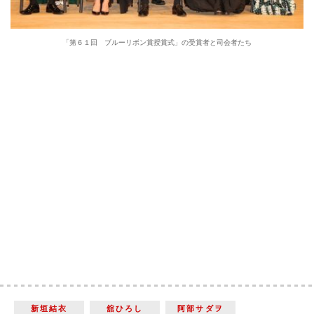
「第６１回 ブルーリボン賞授賞式」の受賞者と司会者たち
新垣結衣
舘ひろし
阿部サダヲ