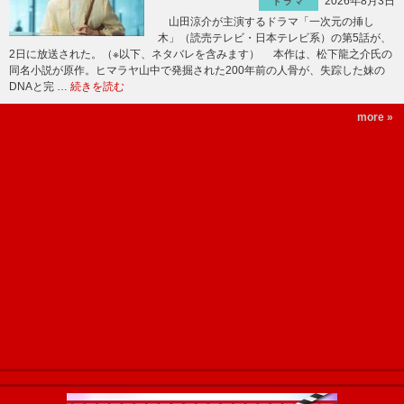
2026年8月3日
ドラマ
山田涼介が主演するドラマ「一次元の挿し
木」（読売テレビ・日本テレビ系）の第5話が、
2日に放送された。（※以下、ネタバレを含みます） 本作は、松下龍之介氏の
同名小説が原作。ヒマラヤ山中で発掘された200年前の人骨が、失踪した妹の
DNAと完 …
続きを読む
more »