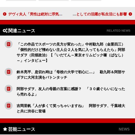
デヴィ夫人「男性は絶対に浮気をする動物」 経験交えた婚活アドバイス
速水もこみち「スーパーで視線を感じます」 料理家としての活躍が私生活にも影響！？
関連ニュース
RELATED NEWS
「この作品でスポーツの見方が変わった」中村勘九郎（金栗四三）
「個性的だけど憎めない主人公２人を気に入ってもらえたら」阿部
サダヲ（田畑政治）【「いだてん～東京オリムピック噺（ばなし）
～」インタビュー】
鈴木亮平、息切れ時は「母校の大学で初心に…」 勘九郎＆阿部サ
ダヲに大河主演をバトンタッチ
阿部サダヲ、友人の母親の言葉に感謝？ 「３０歳ぐらいになった
ら売れるよ」
吉岡里帆「人が多くて笑っちゃいますね」 阿部サダヲ、千葉雄大
と共に渋谷に登場
芸能ニュース
NEWS