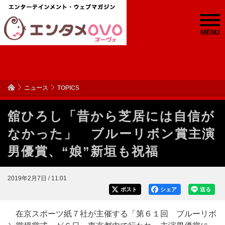
MENU
ニュース
TOPICS
舘ひろし「昔から芝居には自信が
なかった」 ブルーリボン賞主演
男優賞、“娘”新垣も祝福
2019年2月7日 / 11:01
ポスト
シェア
送る
在京スポーツ紙７社が主催する「第６１回 ブルーリボ