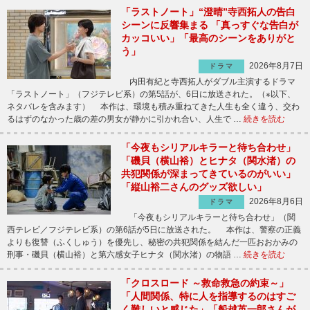
「ラストノート」“澄晴”寺西拓人の告白
シーンに反響集まる 「真っすぐな告白が
カッコいい」「最高のシーンをありがと
う」
2026年8月7日
ドラマ
内田有紀と寺西拓人がダブル主演するドラマ
「ラストノート」（フジテレビ系）の第5話が、6日に放送された。（※以下、
ネタバレを含みます） 本作は、環境も積み重ねてきた人生も全く違う、交わ
るはずのなかった歳の差の男女が静かに引かれ合い、人生で …
続きを読む
「今夜もシリアルキラーと待ち合わせ」
「磯貝（横山裕）とヒナタ（関水渚）の
共犯関係が深まってきているのがいい」
「縦山裕二さんのグッズ欲しい」
2026年8月6日
ドラマ
「今夜もシリアルキラーと待ち合わせ」（関
西テレビ／フジテレビ系）の第6話が5日に放送された。 本作は、警察の正義
よりも復讐（ふくしゅう）を優先し、秘密の共犯関係を結んだ一匹おおかみの
刑事・磯貝（横山裕）と第六感女子ヒナタ（関水渚）の物語 …
続きを読む
「クロスロード ～救命救急の約束～」
「人間関係、特に人を指導するのはすご
く難しいと感じた」「船越英一郎さんが