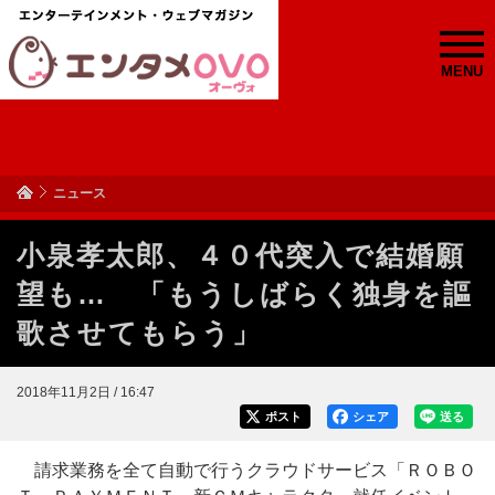
MENU
ニュース
小泉孝太郎、４０代突入で結婚願
望も… 「もうしばらく独身を謳
歌させてもらう」
2018年11月2日 / 16:47
ポスト
シェア
送る
請求業務を全て自動で行うクラウドサービス「ＲＯＢＯ