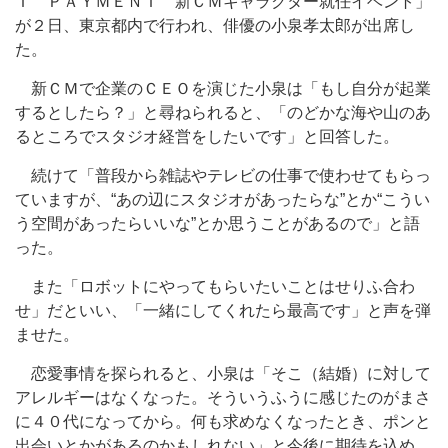
Ｔ ＰＡＹＭＥＮＴ 新ＣＭキャラクター就任イベント」
が２日、東京都内で行われ、俳優の小泉孝太郎が出席し
た。
新ＣＭで企業のＣＥＯを演じた小泉は「もし自分が起業
するとしたら？」と尋ねられると、「のどかな海や山のあ
るところでスタジオ経営をしたいです」と回答した。
続けて「普段から雑誌やテレビの仕事で使わせてもらっ
ていますが、“あの辺にスタジオがあったらな”とか“こうい
う空間があったらいいな”とか思うことがあるので」と語
った。
また「ロボットにやってもらいたいことはせりふ合わ
せ」だといい、「一緒にしてくれたら最高です」と声を弾
ませた。
恋愛事情を探られると、小泉は「そこ（結婚）に対して
アレルギーはなくなった。そういうふうに感じたのがまさ
に４０代になってから。何も求めなくなったとき、ポンと
出会いとかがあるのかもしれない」と今後に期待を込め