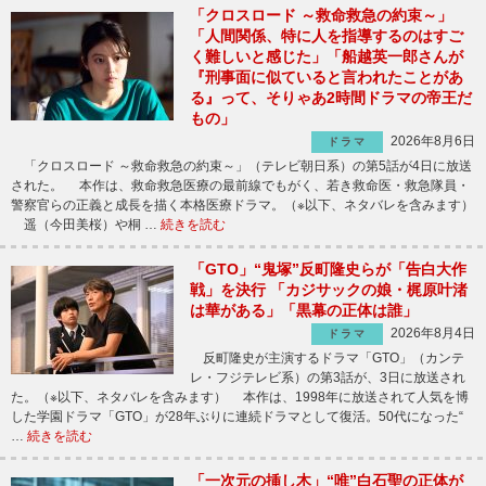
「クロスロード ～救命救急の約束～」
「人間関係、特に人を指導するのはすご
く難しいと感じた」「船越英一郎さんが
『刑事面に似ていると言われたことがあ
る』って、そりゃあ2時間ドラマの帝王だ
もの」
2026年8月6日
ドラマ
「クロスロード ～救命救急の約束～」（テレビ朝日系）の第5話が4日に放送
された。 本作は、救命救急医療の最前線でもがく、若き救命医・救急隊員・
警察官らの正義と成長を描く本格医療ドラマ。（※以下、ネタバレを含みます）
遥（今田美桜）や桐 …
続きを読む
「GTO」“鬼塚”反町隆史らが「告白大作
戦」を決行 「カジサックの娘・梶原叶渚
は華がある」「黒幕の正体は誰」
2026年8月4日
ドラマ
反町隆史が主演するドラマ「GTO」（カンテ
レ・フジテレビ系）の第3話が、3日に放送され
た。（※以下、ネタバレを含みます） 本作は、1998年に放送されて人気を博
した学園ドラマ「GTO」が28年ぶりに連続ドラマとして復活。50代になった“
…
続きを読む
「一次元の挿し木」“唯”白石聖の正体が