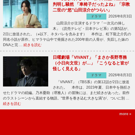
判明し騒然 「車椅子だったよね」「宗教
二世の“悠”山田涼介がつらい」
2026年8月3日
ドラマ
山田涼介が主演するドラマ「一次元の挿し
木」（読売テレビ・日本テレビ系）の第5話が、
2日に放送された。（※以下、ネタバレを含みます） 本作は、松下龍之介氏の
同名小説が原作。ヒマラヤ山中で発掘された200年前の人骨が、失踪した妹の
DNAと完 …
続きを読む
日曜劇場「VIVANT」「まさか長野専務
（小日向文世）が…」「こうなると皆が
怪しく見える」
2026年8月3日
ドラマ
「VIVANT」（TBS系）の第12話が2日に放送
された。 本作は、2023年夏、日本中を熱狂さ
せたドラマの続編。乃木憂助（堺雅人）の冒険には、まだ続きがあった。前作
のラストシーンから直結する物語。“世界を巻き込む大きな渦”が、ついに別 …
続きを読む
more »