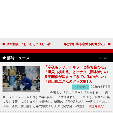
香取慎吾、“おいしくて優しい香港”をＰＲ 現地で壁画制作「皆さんとつながっている」
山崎真実、新婚の杉原杏璃は「うらやましい」 「来年はお仕事も恋愛も肉食系で」
芸能ニュース
NEWS
「今夜もシリアルキラーと待ち合わせ」
「磯貝（横山裕）とヒナタ（関水渚）の
共犯関係が深まってきているのがいい」
「縦山裕二さんのグッズ欲しい」
2026年8月6日
ドラマ
「今夜もシリアルキラーと待ち合わせ」（関
西テレビ／フジテレビ系）の第6話が5日に放送された。 本作は、警察の正義
よりも復讐（ふくしゅう）を優先し、秘密の共犯関係を結んだ一匹おおかみの
刑事・磯貝（横山裕）と第六感女子ヒナタ（関水渚）の物語 …
続きを読む