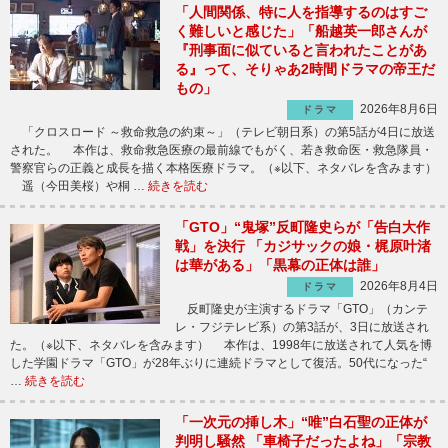
「人間関係、特に人を指導するのはすご
く難しいと感じた」「船越英一郎さんが
『刑事面に似ていると言われたことがあ
る』って、そりゃあ2時間ドラマの帝王だ
もの」
2026年8月6日
ドラマ
「クロスロード ～救命救急の約束～」（テレビ朝日系）の第5話が4日に放送
された。 本作は、救命救急医療の最前線でもがく、若き救命医・救急隊員・
警察官らの正義と成長を描く本格医療ドラマ。（※以下、ネタバレを含みます）
遥（今田美桜）や桐 …
続きを読む
「GTO」“鬼塚”反町隆史らが「告白大作
戦」を決行 「カジサックの娘・梶原叶渚
は華がある」「黒幕の正体は誰」
2026年8月4日
ドラマ
反町隆史が主演するドラマ「GTO」（カンテ
レ・フジテレビ系）の第3話が、3日に放送され
た。（※以下、ネタバレを含みます） 本作は、1998年に放送されて人気を博
した学園ドラマ「GTO」が28年ぶりに連続ドラマとして復活。50代になった“
…
続きを読む
「一次元の挿し木」“唯”白石聖の正体が
判明し騒然 「車椅子だったよね」「宗教