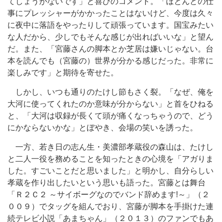
てしょうがないです」と喜びのコメント。「ほとんどの仕
事にプレッシャーがかかったことはないけど、今度は久々
に夜中に落語をやったりして頑張っています。国宝みたい
な人だから、少しでもそんな感じが出ればいいな」と望ん
だ。また、「宮藤さんの脚本とか芝居は嫌いじゃない。台
本を読んでも（宮藤の）世界が分かる感じだった。非常に
楽しみです」と期待を寄せた。
しかし、いつも通りのたけし節もさく裂。「なぜ、俺を
大河に使ってくれたのか意味が分からない」と首をひねる
と、「大河は収録が長くて頭が痛くなっちゃうので、どう
にかならないかな」とぼやき、会場の笑いを誘った。
一方、若き日の志ん生・美濃部孝蔵役の森山は、たけし
と二人一役を務めることを知ったときの心境を「アガりま
した。すごいことだと思いました」と明かし、自分らしい
孝蔵を作り出したいという思いも語った。宮藤とは舞台
「Ｒ２Ｃ２ ～サイボーグなのでバンド辞めます!～」（２
００９）でタッグを組んでおり、宮藤が脚本を手掛けた連
続テレビ小説「あまちゃん」（２０１３）のファンでもあ