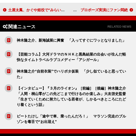
土屋太鳳、かぐや姫役で“みらい舞踊”披露 「ダンスで大きな舞台にも挑戦したい」
中島健人「もう恋人やめよ…」 プロポーズ実演にファン悶絶！？
関連ニュース
RELATED NEWS
神木隆之介、新海誠展に興奮 「入ってすぐにワッとなりました」
【芸能コラム】大河ドラマのＮＨＫと黒島結菜の出会いが生んだ軽
快なタイムトラベルラブコメディー「アシガール」
神木隆之介“自前衣装”でハリポタ仮装 「少し似ていると思ってい
た」
【インタビュー】『３月のライオン』［前編］［後編］神木隆之介
「人間・桐山零がこの先どこまで行けるのか楽しみ」大友啓史監督
「生きていくために努力している若者が、しかるべきところにたど
り着くという話」
ビートたけし「途中で車、乗ったんだろ！」 マラソン完走のブル
ゾンを毒舌で“お出迎え”