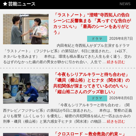
芸能ニュース
NEWS
「ラストノート」“澄晴”寺西拓人の告白
シーンに反響集まる 「真っすぐな告白が
カッコいい」「最高のシーンをありがと
う」
2026年8月7日
ドラマ
内田有紀と寺西拓人がダブル主演するドラマ
「ラストノート」（フジテレビ系）の第5話が、6日に放送された。（※以下、
ネタバレを含みます） 本作は、環境も積み重ねてきた人生も全く違う、交わ
るはずのなかった歳の差の男女が静かに引かれ合い、人生で …
続きを読む
「今夜もシリアルキラーと待ち合わせ」
「磯貝（横山裕）とヒナタ（関水渚）の
共犯関係が深まってきているのがいい」
「縦山裕二さんのグッズ欲しい」
2026年8月6日
ドラマ
「今夜もシリアルキラーと待ち合わせ」（関
西テレビ／フジテレビ系）の第6話が5日に放送された。 本作は、警察の正義
よりも復讐（ふくしゅう）を優先し、秘密の共犯関係を結んだ一匹おおかみの
刑事・磯貝（横山裕）と第六感女子ヒナタ（関水渚）の物語 …
続きを読む
「クロスロード ～救命救急の約束～」