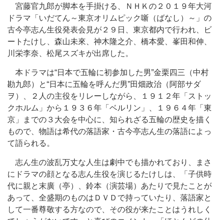
宮藤官九郎が脚本を手掛ける、ＮＨＫの２０１９年大河
ドラマ「いだてん～東京オリムピック噺（ばなし）～」の
古今亭志ん生役発表会見が２９日、東京都内で行われ、ビ
ートたけし、森山未來、神木隆之介、橋本愛、峯田和伸、
川栄李奈、松尾スズキが出席した。
本ドラマは“日本で五輪に初参加した男”金栗四三（中村
勘九郎）と“日本に五輪を呼んだ男”田畑政治（阿部サダ
ヲ）、２人の主役をリレーしながら、１９１２年「ストッ
クホルム」から１９３６年「ベルリン」、１９６４年「東
京」までの３大会を中心に、知られざる五輪の歴史を描く
もので、物語は希代の落語家・古今亭志ん生の落語によっ
て語られる。
志ん生の波乱万丈な人生は劇中でも描かれており、まさ
にドラマの顔となる志ん生役を演じるたけしは、「子供時
代に親と末廣（亭）、鈴本（演芸場）あたりで見たことが
あって、全盛期のものはＤＶＤで持っていたり、落語家と
して一番尊敬する方なので、その役が来たことはうれしく