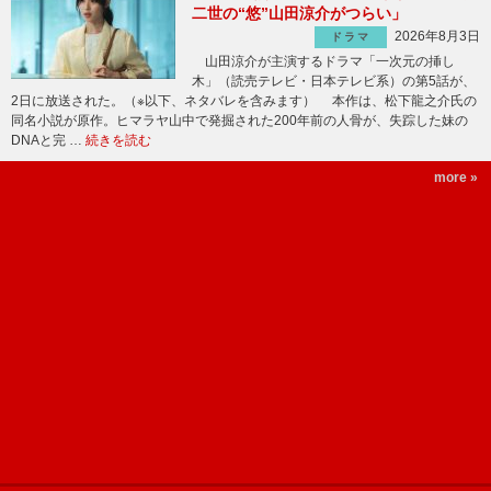
二世の“悠”山田涼介がつらい」
2026年8月3日
ドラマ
山田涼介が主演するドラマ「一次元の挿し
木」（読売テレビ・日本テレビ系）の第5話が、
2日に放送された。（※以下、ネタバレを含みます） 本作は、松下龍之介氏の
同名小説が原作。ヒマラヤ山中で発掘された200年前の人骨が、失踪した妹の
DNAと完 …
続きを読む
more »