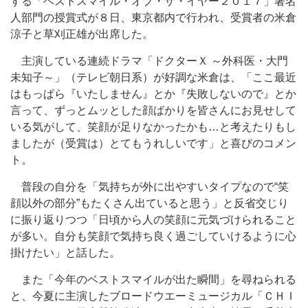
する「ベストスマイル・オブ・ザ・イヤー２０１７」著名
人部門の授賞式が８日、東京都内で行われ、受賞者の米倉
涼子と草刈正雄が出席した。
主演している連続ドラマ「ドクターＸ ～外科医・大門
未知子～」（テレビ朝日系）が好調な米倉は、「ここ最近
はもっぱら『いたしません』とか『失敗しないので』とか
言って、ずっとムッとした顔ばかりを皆さんにお見せして
いる気がして、笑顔が足りなかったかも…と考えたりもし
ましたが（受賞は）とてもうれしいです」と喜びのコメン
ト。
普段の自分を「気持ちが外に出やすいタイプなので“笑
顔以外の部分”もたくさん出ていると思う」と反省交じり
に振り返りつつ「日頃から人の笑顔に元気づけられること
が多い。自分も笑顔で気持ち良く過ごしていけるように心
掛けたい」と話した。
また「今年のベストスマイルが出た瞬間」を尋ねられる
と、今夏に主演したブロードウエーミュージカル「ＣＨＩ