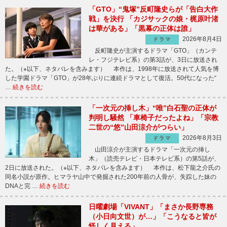
「GTO」“鬼塚”反町隆史らが「告白大作
戦」を決行 「カジサックの娘・梶原叶渚
は華がある」「黒幕の正体は誰」
2026年8月4日
ドラマ
反町隆史が主演するドラマ「GTO」（カンテ
レ・フジテレビ系）の第3話が、3日に放送され
た。（※以下、ネタバレを含みます） 本作は、1998年に放送されて人気を博
した学園ドラマ「GTO」が28年ぶりに連続ドラマとして復活。50代になった“
…
続きを読む
「一次元の挿し木」“唯”白石聖の正体が
判明し騒然 「車椅子だったよね」「宗教
二世の“悠”山田涼介がつらい」
2026年8月3日
ドラマ
山田涼介が主演するドラマ「一次元の挿し
木」（読売テレビ・日本テレビ系）の第5話が、
2日に放送された。（※以下、ネタバレを含みます） 本作は、松下龍之介氏の
同名小説が原作。ヒマラヤ山中で発掘された200年前の人骨が、失踪した妹の
DNAと完 …
続きを読む
日曜劇場「VIVANT」「まさか長野専務
（小日向文世）が…」「こうなると皆が
怪しく見える」