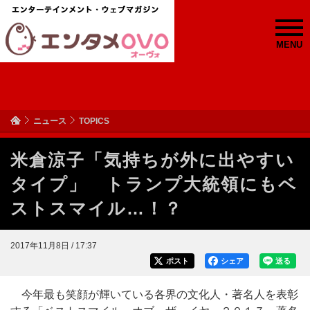
MENU
ニュース
TOPICS
米倉涼子「気持ちが外に出やすい
タイプ」 トランプ大統領にもベ
ストスマイル…！？
2017年11月8日 / 17:37
ポスト
シェア
送る
今年最も笑顔が輝いている各界の文化人・著名人を表彰