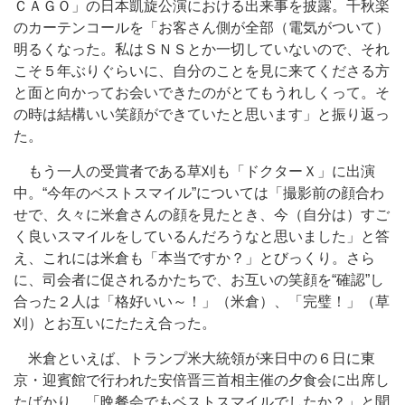
ＣＡＧＯ」の日本凱旋公演における出来事を披露。千秋楽
のカーテンコールを「お客さん側が全部（電気がついて）
明るくなった。私はＳＮＳとか一切していないので、それ
こそ５年ぶりぐらいに、自分のことを見に来てくださる方
と面と向かってお会いできたのがとてもうれしくって。そ
の時は結構いい笑顔ができていたと思います」と振り返っ
た。
もう一人の受賞者である草刈も「ドクターＸ」に出演
中。“今年のベストスマイル”については「撮影前の顔合わ
せで、久々に米倉さんの顔を見たとき、今（自分は）すご
く良いスマイルをしているんだろうなと思いました」と答
え、これには米倉も「本当ですか？」とびっくり。さら
に、司会者に促されるかたちで、お互いの笑顔を“確認”し
合った２人は「格好いい～！」（米倉）、「完璧！」（草
刈）とお互いにたたえ合った。
米倉といえば、トランプ米大統領が来日中の６日に東
京・迎賓館で行われた安倍晋三首相主催の夕食会に出席し
たばかり。「晩餐会でもベストスマイルでしたか？」と聞