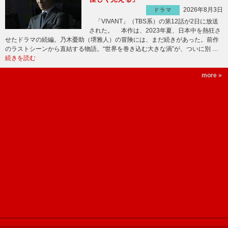
2026年8月3日
ドラマ
「VIVANT」（TBS系）の第12話が2日に放送
された。 本作は、2023年夏、日本中を熱狂さ
せたドラマの続編。乃木憂助（堺雅人）の冒険には、まだ続きがあった。前作
のラストシーンから直結する物語。“世界を巻き込む大きな渦”が、ついに別 …
続きを読む
more »