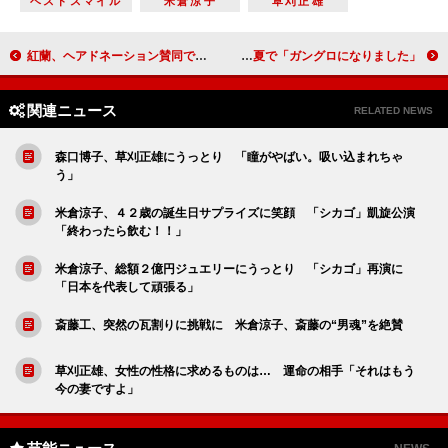
ベストスマイル
米倉涼子
草刈正雄
紅蘭、ヘアドネーション賛同で５０センチカット 逮捕歴ある交際相手については語らず
岩田剛典は真冬の雪中ロケ「遭難するかと」 石井杏奈は真夏で「ガングロになりました」
関連ニュース
RELATED NEWS
森口博子、草刈正雄にうっとり 「瞳がやばい。吸い込まれちゃ
う」
米倉涼子、４２歳の誕生日サプライズに笑顔 「シカゴ」凱旋公演
「終わったら飲む！！」
米倉涼子、総額２億円ジュエリーにうっとり 「シカゴ」再演に
「日本を代表して頑張る」
斎藤工、突然の瓦割りに挑戦に 米倉涼子、斎藤の“男魂”を絶賛
草刈正雄、女性の性格に求めるものは… 運命の相手「それはもう
今の妻ですよ」