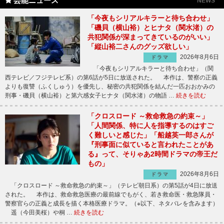
芸能ニュース
NEWS
「今夜もシリアルキラーと待ち合わせ」
「磯貝（横山裕）とヒナタ（関水渚）の
共犯関係が深まってきているのがいい」
「縦山裕二さんのグッズ欲しい」
2026年8月6日
ドラマ
「今夜もシリアルキラーと待ち合わせ」（関
西テレビ／フジテレビ系）の第6話が5日に放送された。 本作は、警察の正義
よりも復讐（ふくしゅう）を優先し、秘密の共犯関係を結んだ一匹おおかみの
刑事・磯貝（横山裕）と第六感女子ヒナタ（関水渚）の物語 …
続きを読む
「クロスロード ～救命救急の約束～」
「人間関係、特に人を指導するのはすご
く難しいと感じた」「船越英一郎さんが
『刑事面に似ていると言われたことがあ
る』って、そりゃあ2時間ドラマの帝王だ
もの」
2026年8月6日
ドラマ
「クロスロード ～救命救急の約束～」（テレビ朝日系）の第5話が4日に放送
された。 本作は、救命救急医療の最前線でもがく、若き救命医・救急隊員・
警察官らの正義と成長を描く本格医療ドラマ。（※以下、ネタバレを含みます）
遥（今田美桜）や桐 …
続きを読む