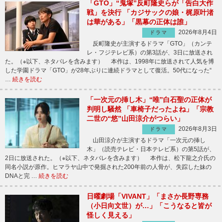
「GTO」“鬼塚”反町隆史らが「告白大作
戦」を決行 「カジサックの娘・梶原叶渚
は華がある」「黒幕の正体は誰」
2026年8月4日
ドラマ
反町隆史が主演するドラマ「GTO」（カンテ
レ・フジテレビ系）の第3話が、3日に放送され
た。（※以下、ネタバレを含みます） 本作は、1998年に放送されて人気を博
した学園ドラマ「GTO」が28年ぶりに連続ドラマとして復活。50代になった“
…
続きを読む
「一次元の挿し木」“唯”白石聖の正体が
判明し騒然 「車椅子だったよね」「宗教
二世の“悠”山田涼介がつらい」
2026年8月3日
ドラマ
山田涼介が主演するドラマ「一次元の挿し
木」（読売テレビ・日本テレビ系）の第5話が、
2日に放送された。（※以下、ネタバレを含みます） 本作は、松下龍之介氏の
同名小説が原作。ヒマラヤ山中で発掘された200年前の人骨が、失踪した妹の
DNAと完 …
続きを読む
日曜劇場「VIVANT」「まさか長野専務
（小日向文世）が…」「こうなると皆が
怪しく見える」