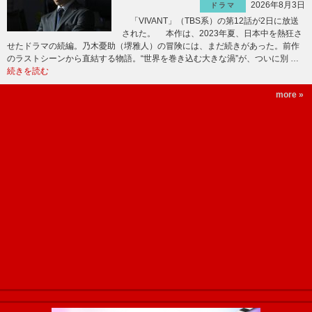
2026年8月3日
ドラマ
「VIVANT」（TBS系）の第12話が2日に放送
された。 本作は、2023年夏、日本中を熱狂さ
せたドラマの続編。乃木憂助（堺雅人）の冒険には、まだ続きがあった。前作
のラストシーンから直結する物語。“世界を巻き込む大きな渦”が、ついに別 …
続きを読む
more »