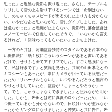
思った」と過酷な撮影を振り返った。さらに、テーブルを
ソリにして雪の上を滑り下りるシーンでは「命綱はない
し、めちゃくちゃスピードが出るのに止まり方も分からな
い。いやだなあと思いながら、雪にダイブしました。あれ
は危なかった」と愚痴が止まらない。撮影時に落合監督は
スノーモービルで併走していたそうで、「いないから言え
るけれど、１回味わってもらいたい」とぶちまけた。
一方の石井は、河瀨監督独特のスタイルである台本のな
い撮影法に「紙１枚にこういうシーンがあると書いてある
だけで、せりふも全てアドリブでした。すごく勉強になっ
て、私は好きです」と笑顔を見せた。共演の山田孝之との
キスシーンもあったが、常にカメラが回っている状態だっ
たため「リハーサルもないし、いつやるんだろうと無言の
やりとりをしていたら、監督が『ちょっとやろうか』っ
て。でも、ちゅうちょなくできました」と照れながら明か
した。しかも、岩田とは逆に真夏のロケだったため、「い
つ撮っているかも分からないので、日焼け止めが塗れなか
ったからガングロになりました」と苦笑いと共に告白。岩