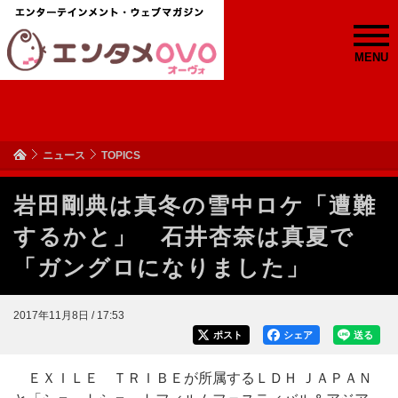
MENU
ニュース
TOPICS
岩田剛典は真冬の雪中ロケ「遭難
するかと」 石井杏奈は真夏で
「ガングロになりました」
2017年11月8日 / 17:53
ポスト
シェア
送る
ＥＸＩＬＥ ＴＲＩＢＥが所属するＬＤＨ ＪＡＰＡＮ