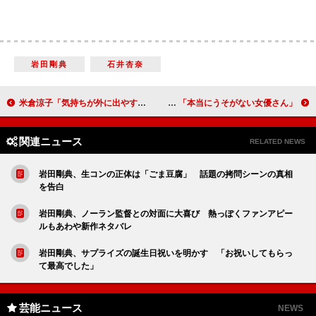
岩田剛典
石井杏奈
米倉涼子「気持ちが外に出やすいタイプ」 トランプ大統領にもベストスマイル…！？
生田斗真、広瀬すずを絶賛 「本当にうそがない女優さん」
関連ニュース
RELATED NEWS
岩田剛典、生コンの正体は「ごま豆腐」 話題の拷問シーンの真相
を告白
岩田剛典、ノーラン監督との対面に大喜び 熱っぽくファンアピー
ルもあわや新作ネタバレ
岩田剛典、サプライズの誕生日祝いを明かす 「お祝いしてもらっ
て最高でした」
芸能ニュース
NEWS