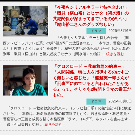
「今夜もシリアルキラーと待ち合わせ」
「磯貝（横山裕）とヒナタ（関水渚）の
共犯関係が深まってきているのがいい」
「縦山裕二さんのグッズ欲しい」
2026年8月6日
ドラマ
「今夜もシリアルキラーと待ち合わせ」（関
西テレビ／フジテレビ系）の第6話が5日に放送された。 本作は、警察の正義
よりも復讐（ふくしゅう）を優先し、秘密の共犯関係を結んだ一匹おおかみの
刑事・磯貝（横山裕）と第六感女子ヒナタ（関水渚）の物語 …
続きを読む
「クロスロード ～救命救急の約束～」
「人間関係、特に人を指導するのはすご
く難しいと感じた」「船越英一郎さんが
『刑事面に似ていると言われたことがあ
る』って、そりゃあ2時間ドラマの帝王だ
もの」
2026年8月6日
ドラマ
「クロスロード ～救命救急の約束～」（テレビ朝日系）の第5話が4日に放送
された。 本作は、救命救急医療の最前線でもがく、若き救命医・救急隊員・
警察官らの正義と成長を描く本格医療ドラマ。（※以下、ネタバレを含みます）
遥（今田美桜）や桐 …
続きを読む