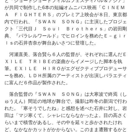
と「ショートショートフィルムフェスティバル＆アジア」
が共同で制作した6本の短編オムニバス映画「ＣＩＮＥＭ
Ａ ＦＩＧＨＴＥＲＳ」のプレミア上映会が８日、東京都
内で行われ、『ＳＷＡＮ ＳＯＮＧ』に主演したプロジェ
クト「三代目Ｊ Ｓｏｕｌ Ｂｒｏｔｈｅｒｓ」の岩田剛
典、『パラレルワールド』でヒロインを務めたＥ－ｇｉｒ
ｌｓの石井杏奈が舞台あいさつに登壇した。
河瀬直美、落合賢ら６人の監督が、それぞれに選んだＥ
ＸＩＬＥ ＴＲＩＢＥの楽曲からイメージした脚本を執
筆。ＥＸＩＬＥ ＨＩＲＯがエグゼクティブプロデューサ
ーを務め、ＬＤＨ所属のアーティストが出演しバラエティ
に富んだ６作品が製作された。
落合監督の『ＳＷＡＮ ＳＯＮＧ』は大寒波で終焉（し
ゅうえん）間近の地球が舞台で、撮影は昨冬の新潟で行わ
れた。「寒そうでしたね」と感想を述べた石井に対し、岩
田は「マジ寒くて、シャレにならなかったよ。目の高さく
らいまで積雪があるし、その中を延々と歩かされたけれ
ど、なかなかカットがかからない。このまま遭難するかと