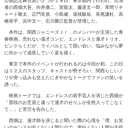
公開記念舞台あいさつが２８日、東京都内で行われ、出演
者の西畑大吾、向井康二、室龍太、藤原丈一郎、草間リチ
ャード敬太、正門良規、小島健、道枝駿佑、長尾謙杜、高
橋恭平、浜中文一、石川勝己監督が登壇した。
本作は、関西ジャニーズＪｒ．のメンバーが主演した青
春映画。売れない漫才コンビ、エンドレスと漫才トリオ、
ピンクらくだが、ライバルとして競い合い、悩みながら夢
に向かって成長していく姿を描く。
東京で本作のイベントが行われるのは今回が初。この日
は１２人のスタッフ、キャストが勢ぞろい。関西らしいノ
リや突っ込みも交えたにぎやかなトークでファンの笑いを
誘った。
映画トークでは、エンドレスの若手芸人を演じた西畑が
「普段のお芝居と違って漫才のせりふが全然入ってこなく
て…」と苦労を告白した。
西畑は、漫才師を演じると聞いた際の心境を「僕、お笑
いのセンスが全くない人間なので、面白くない人間が主役