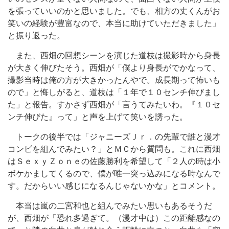
を張っていいのかと思いました。でも、相方の丈くんがお
笑いの経験が豊富なので、本当に助けていただきました」
と振り返った。
また、西畑の回想シーンを演じた道枝は撮影時から身長
が大きく伸びたそう。西畑が「僕より身長がでかなって、
撮影当時は俺の方が大きかったんやで。成長期って怖いも
ので」と悔しがると、道枝は「１年で１０センチ伸びまし
た」と報告。すかさず西畑が「言うてみたいわ。『１０セ
ンチ伸びた』って」と声を上げて笑いを誘った。
トークの後半では「ジャニーズＪｒ．の先輩で誰と漫才
コンビを組んでみたい？」とＭＣから質問も。これに西畑
はＳｅｘｙＺｏｎｅの佐藤勝利を希望して「２人の時は小
ボケかましてくるので、僕が唯一突っ込みになる時なんで
す。だからいい感じになるんじゃないかな」とコメント。
本当は嵐の二宮和也と組んでみたい思いもあるそうだ
が、西畑が「恐れ多過ぎて。（漫才中は）この距離感なの