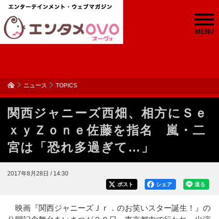
MENU
ニュース
TOPICS
関西ジャニーズ西畑、相方にＳｅ
ｘｙＺｏｎｅ佐藤を指名 嵐・二
宮は「恐れ多過ぎて…」
2017年8月28日 / 14:30
ポスト
シェア
送る
映画『関西ジャニーズＪｒ．のお笑いスター誕生！』の