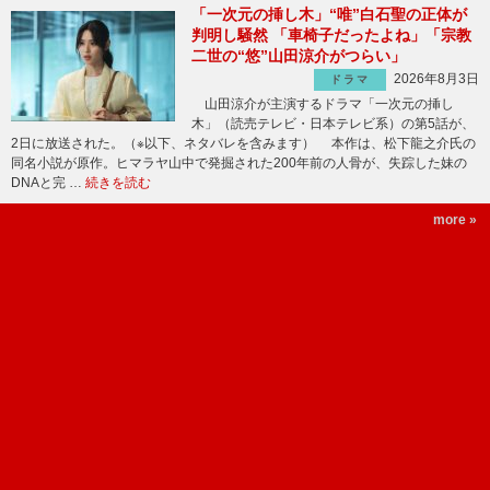
「一次元の挿し木」“唯”白石聖の正体が
判明し騒然 「車椅子だったよね」「宗教
二世の“悠”山田涼介がつらい」
2026年8月3日
ドラマ
山田涼介が主演するドラマ「一次元の挿し
木」（読売テレビ・日本テレビ系）の第5話が、
2日に放送された。（※以下、ネタバレを含みます） 本作は、松下龍之介氏の
同名小説が原作。ヒマラヤ山中で発掘された200年前の人骨が、失踪した妹の
DNAと完 …
続きを読む
more »