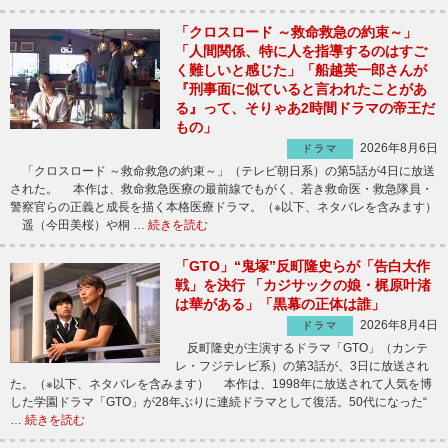
「クロスロード ～救命救急の約束～」
「人間関係、特に人を指導するのはすご
く難しいと感じた」「船越英一郎さんが
『刑事面に似ていると言われたことがあ
る』って、そりゃあ2時間ドラマの帝王だ
もの」
2026年8月6日
ドラマ
「クロスロード ～救命救急の約束～」（テレビ朝日系）の第5話が4日に放送
された。 本作は、救命救急医療の最前線でもがく、若き救命医・救急隊員・
警察官らの正義と成長を描く本格医療ドラマ。（※以下、ネタバレを含みます）
遥（今田美桜）や桐 …
続きを読む
「GTO」“鬼塚”反町隆史らが「告白大作
戦」を決行 「カジサックの娘・梶原叶渚
は華がある」「黒幕の正体は誰」
2026年8月4日
ドラマ
反町隆史が主演するドラマ「GTO」（カンテ
レ・フジテレビ系）の第3話が、3日に放送され
た。（※以下、ネタバレを含みます） 本作は、1998年に放送されて人気を博
した学園ドラマ「GTO」が28年ぶりに連続ドラマとして復活。50代になった“
…
続きを読む