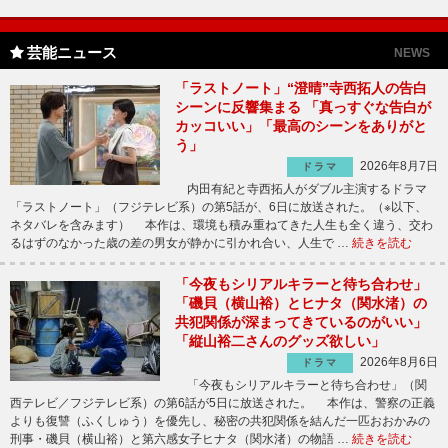
芸能ニュース
NEWS
「ラストノート」“澄晴”寺西拓人の告白
シーンに反響集まる 「真っすぐな告白が
カッコいい」「最高のシーンをありがと
う」
2026年8月7日
ドラマ
内田有紀と寺西拓人がダブル主演するドラマ
「ラストノート」（フジテレビ系）の第5話が、6日に放送された。（※以下、
ネタバレを含みます） 本作は、環境も積み重ねてきた人生も全く違う、交わ
るはずのなかった歳の差の男女が静かに引かれ合い、人生で …
続きを読む
「今夜もシリアルキラーと待ち合わせ」
「磯貝（横山裕）とヒナタ（関水渚）の
共犯関係が深まってきているのがいい」
「縦山裕二さんのグッズ欲しい」
2026年8月6日
ドラマ
「今夜もシリアルキラーと待ち合わせ」（関
西テレビ／フジテレビ系）の第6話が5日に放送された。 本作は、警察の正義
よりも復讐（ふくしゅう）を優先し、秘密の共犯関係を結んだ一匹おおかみの
刑事・磯貝（横山裕）と第六感女子ヒナタ（関水渚）の物語 …
続きを読む