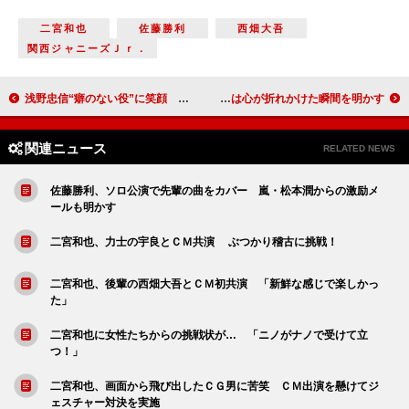
二宮和也
佐藤勝利
西畑大吾
関西ジャニーズＪｒ．
浅野忠信“癖のない役”に笑顔 「事件を起こさなくても演じ切れる」
乃木坂４６西野七瀬、初挑戦のなぎなたに自信 白石麻衣、松村沙友理は心が折れかけた瞬間を明かす
関連ニュース
RELATED NEWS
佐藤勝利、ソロ公演で先輩の曲をカバー 嵐・松本潤からの激励メ
ールも明かす
二宮和也、力士の宇良とＣＭ共演 ぶつかり稽古に挑戦！
二宮和也、後輩の西畑大吾とＣＭ初共演 「新鮮な感じで楽しかっ
た」
二宮和也に女性たちからの挑戦状が… 「ニノがナノで受けて立
つ！」
二宮和也、画面から飛び出したＣＧ男に苦笑 ＣＭ出演を懸けてジ
ェスチャー対決を実施