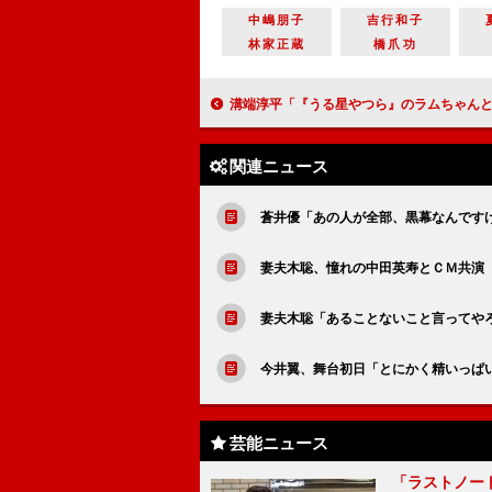
中嶋朋子
吉行和子
林家正蔵
橋爪功
溝端淳平「『うる星やつら』のラムちゃんと戦いたい」 原幹恵「男になったら女の子を
関連ニュース
蒼井優「あの人が全部、黒幕なんですけ
妻夫木聡、憧れの中田英寿とＣＭ共演
妻夫木聡「あることないこと言ってやろ
今井翼、舞台初日「とにかく精いっぱ
芸能ニュース
「ラストノー