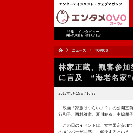
特集・インタビュー
FEATURE & INTERVIEW
ニュース
TOPICS
林家正蔵、観客参加
に言及 “海老名家
2017年5月15日 / 16:39
映画『家族はつらいよ２』の公開直前
行和子、西村雅彦、夏川結衣、中嶋朋
この日のイベントは、女性限定参加で
のメンバーが共感し、解決するという、