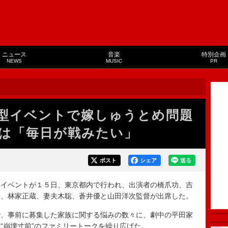
ニュース
音楽
特別企画
NEWS
MUSIC
PR
型イベントで嫁しゅうとめ問題
”は「毎日が戦みたい」
ポスト
シェア
送る
イベントが１５日、東京都内で行われ、出演者の橋爪功、吉
子、林家正蔵、妻夫木聡、蒼井優と山田洋次監督が出席した。
、事前に募集した家族に関する悩みの数々に、劇中の平田家
“崩壊寸前”のファミリートークを繰り広げた。