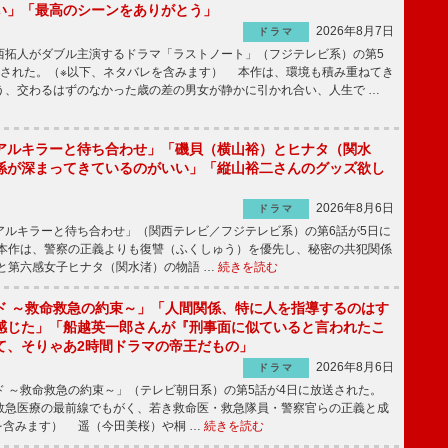
い」「最高のシーンをありがとう」
2026年8月7日
ドラマ
拓人がダブル主演するドラマ「ラストノート」（フジテレビ系）の第5
送された。（※以下、ネタバレを含みます） 本作は、環境も積み重ねてき
う、交わるはずのなかった歳の差の男女が静かに引かれ合い、人生で …
アルキラーと待ち合わせ」「磯貝（横山裕）とヒナタ（関水
係が深まってきているのがいい」「縦山裕二さんのグッズ欲し
2026年8月6日
ドラマ
ルキラーと待ち合わせ」（関西テレビ／フジテレビ系）の第6話が5日に
本作は、警察の正義よりも復讐（ふくしゅう）を優先し、秘密の共犯関係
と第六感女子ヒナタ（関水渚）の物語 …
続きを読む
ド ～救命救急の約束～」「人間関係、特に人を指導するのはす
感じた」「船越英一郎さんが『刑事面に似ていると言われたこ
て、そりゃあ2時間ドラマの帝王だもの」
2026年8月6日
ドラマ
 ～救命救急の約束～」（テレビ朝日系）の第5話が4日に放送された。
急医療の最前線でもがく、若き救命医・救急隊員・警察官らの正義と成
を含みます） 遥（今田美桜）や桐 …
続きを読む