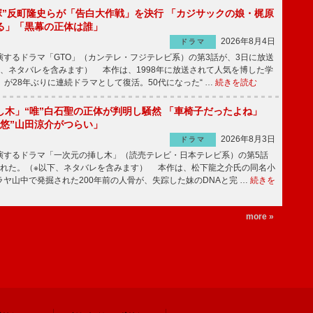
鬼塚”反町隆史らが「告白大作戦」を決行 「カジサックの娘・梶原
る」「黒幕の正体は誰」
2026年8月4日
ドラマ
するドラマ「GTO」（カンテレ・フジテレビ系）の第3話が、3日に放送
下、ネタバレを含みます） 本作は、1998年に放送されて人気を博した学
」が28年ぶりに連続ドラマとして復活。50代になった“ …
続きを読む
し木」“唯”白石聖の正体が判明し騒然 「車椅子だったよね」
“悠”山田涼介がつらい」
2026年8月3日
ドラマ
するドラマ「一次元の挿し木」（読売テレビ・日本テレビ系）の第5話
された。（※以下、ネタバレを含みます） 本作は、松下龍之介氏の同名小
ヤ山中で発掘された200年前の人骨が、失踪した妹のDNAと完 …
続きを
more »