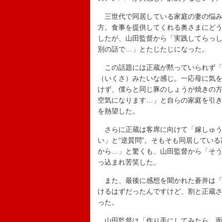
三世代で同居している家庭の妻の悩み
方。食事を提供してくれる奥さまにど
したが、山田監督から「実践してらっ
別の話で…」とたじたじになった。
この話題には正蔵が黙っていられず「
（いくさ）みたいな感じ。一応母に気
けず、僕らと同じ豚のしょうが焼きの
空気になります…」と自らの家庭を引
を熱望した。
さらに正蔵は客席に向けて「嫁しゅう
い」と“逆質問”。そもそも同居してい
から…」と驚くも、山田監督から「そ
っ込まれ苦笑した。
また、最後に感想を聞かれた蒼井は「
けるはずだったんですけど、割と正蔵
った。
山田監督は「作り手にしてみたら、面