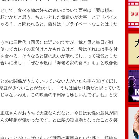
として、食べる物の好みの違いについて西村は「要は頼み
う頼むかだと思う。ちょっとした気遣いが大事」とアドバイス
しゃる？」と問われると、西村は「プライベートなことはまた
うちは三世代（同居）に近いのですが、嫁と母と毎日が戦
を使ってカレイの煮付けとかも作るけど、母はそれには手を付
方を食べる。そうなると嫁の思いが潰れてしまって殺伐とした
き合いに出し、「ぜひ今度は『海老名家の食卓』を」と映像化
とめの関係がうまくいっていない人がいたら手を挙げてほし
る家庭が少ないことが分かり、「うちは当たり前だと思っている
うじゃないねえ。この映画の平田家も珍しいんですよね」と突
正蔵さんがおうちで大変なんだなと。今日は女性の意見が聞
さんの印象が強かったです」と正蔵の独壇場となったことを笑
白いことがいっぱいあって話題の宝庫みたいな感じ。続編を