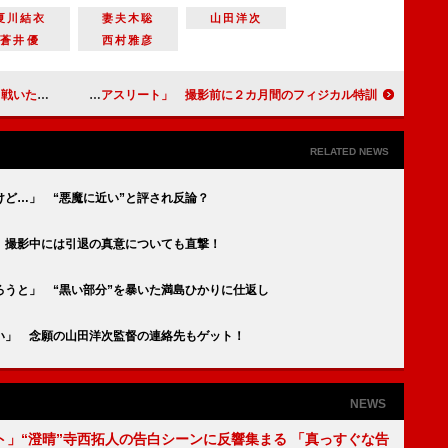
夏川結衣
妻夫木聡
山田洋次
蒼井優
西村雅彦
ナンパしたい」
綾野剛「発想が完全にアスリート」 撮影前に２カ月間のフィジカル特訓
RELATED NEWS
ど…」 “悪魔に近い”と評され反論？
 撮影中には引退の真意についても直撃！
うと」 “黒い部分”を暴いた満島ひかりに仕返し
い」 念願の山田洋次監督の連絡先もゲット！
NEWS
ト」“澄晴”寺西拓人の告白シーンに反響集まる 「真っすぐな告