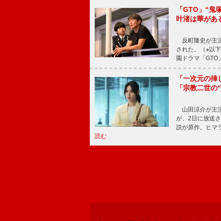
「GTO」“
叶渚は華があ
反町隆史が主演
された。（※以
園ドラマ「GTO
「一次元の挿
「宗教二世の
山田涼介が主演
が、2日に放送
説が原作。ヒマラ
読む