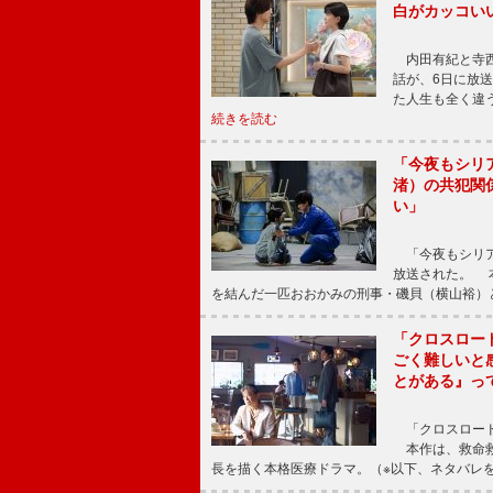
白がカッコい
内田有紀と寺西
話が、6日に放
た人生も全く違
続きを読む
「今夜もシリ
渚）の共犯関
い」
「今夜もシリア
放送された。 
を結んだ一匹おおかみの刑事・磯貝（横山裕）
「クロスロー
ごく難しいと
とがある』っ
「クロスロード
本作は、救命救
長を描く本格医療ドラマ。（※以下、ネタバレ