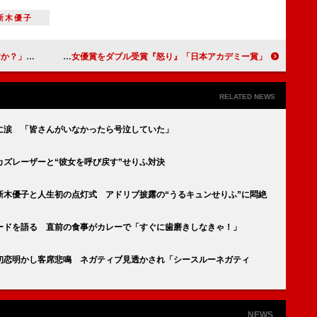
新木優子
こいは嫌だ！」
「日本アカデミー賞」『怒り』が１１部門で最多受賞 宮崎あおいと広瀬すずは優秀主演＆助演女優賞をダブル受賞
RELATED NEWS
に涙 「皆さんがいなかったら号泣していた」
ズレーザーと“彼女を呼び戻す”せりふ対決
新木優子と人生初の点灯式 アドリブ披露の“うるキュンせりふ”に悶絶
ソードを語る 直前の食事がカレーで「すぐに歯磨きしなきゃ！」
初恋明かし客席悲鳴 ネガティブ見透かされ「シースルーネガティ
NEWS