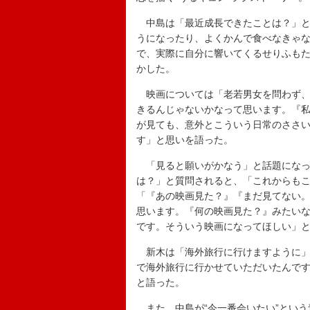
中島は「最近成長できたことは？」と
うになったり、よくかんで食べなきゃ
で、実際に自分に響いてくるせりふも
かした。
映画については「老若男女を問わず、
きるんじゃないかなって思います。『
が見ても、意外とこういう日常のささ
す」と思いを語った。
「見ると願いがかなう」と話題になっ
は？」と質問されると、「これからも
「『あの映画見た？』『まだ見てない
思います。『何の映画見た？』みたい
です。そういう映画になってほしい」
新木は「海外旅行に行けますように」
で海外旅行に行かせていただいたんで
と語った。
また、中島が“今一番会いたい”という