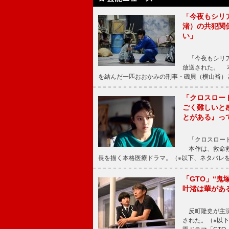
「今夜もシリ
渚）の共犯関
い」
「今夜もシリア
放送された。 
を結んだ一匹おおかみの刑事・磯貝（横山裕）
「クロスロー
ごく難しいと
とがある』っ
「クロスロード
本作は、救命救
長を描く本格医療ドラマ。（※以下、ネタバレ
「GTO」“
叶渚は華があ
反町隆史が主演
された。（※以