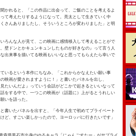
聞かれると、「この作品に出会って、ご飯のことを考えるよ
なって考えたりするようになって。亮太として生きていく中
たくさんありましたし、そういうところが変わりました」と明
いろんな人が見て、この映画に感情移入して考えることがで
私、壁ドンとかキュンキュンしたものが好きなの』って言う人
いな出来事を描いてる映画もいいなと思ってもらえたら幸いで
ているという本作にちなみ、「これからかなえたい願い事
この映画が愛されますように！」と書いたパネルを出し、
。見たいんだよ』っていう会話がどこかで起きるといいなって
な話をする中で、一つこの映画が（話題に）上がるとうれしい
と願いを語った。
と書いたパネルを出すと、「今年人生で初めてプライベート
すけど、すごい楽しかったので。ヨーロッパに行きたいです」
青森県黒石市出身のゆるキャラ「にゃんごすたー」がサプライ