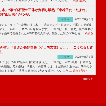
」が28年ぶりに連続ドラマとして復活。50代になった“ …
続きを読む
し木」“唯”白石聖の正体が判明し騒然 「車椅子だったよね」
“悠”山田涼介がつらい」
2026年8月3日
ドラマ
するドラマ「一次元の挿し木」（読売テレビ・日本テレビ系）の第5話
された。（※以下、ネタバレを含みます） 本作は、松下龍之介氏の同名小
ヤ山中で発掘された200年前の人骨が、失踪した妹のDNAと完 …
続きを
IVANT」「まさか長野専務（小日向文世）が…」「こうなると皆
る」
2026年8月3日
ドラマ
（TBS系）の第12話が2日に放送された。 本作は、2023年夏、日本中を
マの続編。乃木憂助（堺雅人）の冒険には、まだ続きがあった。前作のラ
結する物語。“世界を巻き込む大きな渦”が、ついに別 …
続きを読む
more »