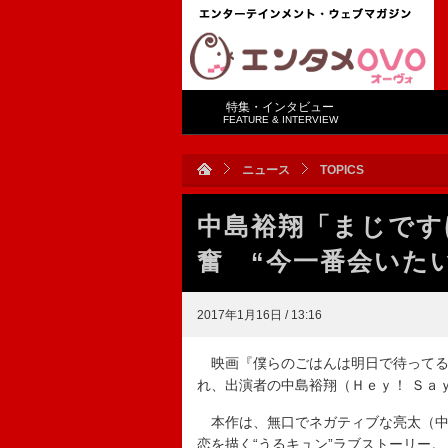
特集・インタビュー
FEATURE & INTERVIEW
ニュース
TOPICS
中島裕翔「まじです
奮 “今一番会いた
2017年1月16日 / 13:16
映画『僕らのごはんは明日で待ってる
れ、出演者の中島裕翔（Ｈｅｙ！ Ｓａ
本作は、無口でネガティブな亮太（中
恋を描く“うるキュン”ラブストーリー。