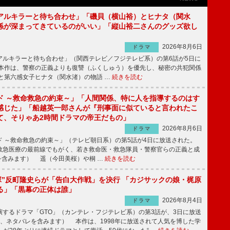
アルキラーと待ち合わせ」「磯貝（横山裕）とヒナタ（関水
係が深まってきているのがいい」「縦山裕二さんのグッズ欲し
2026年8月6日
ドラマ
ルキラーと待ち合わせ」（関西テレビ／フジテレビ系）の第6話が5日に
本作は、警察の正義よりも復讐（ふくしゅう）を優先し、秘密の共犯関係
と第六感女子ヒナタ（関水渚）の物語 …
続きを読む
ド ～救命救急の約束～」「人間関係、特に人を指導するのはす
感じた」「船越英一郎さんが『刑事面に似ていると言われたこ
て、そりゃあ2時間ドラマの帝王だもの」
2026年8月6日
ドラマ
 ～救命救急の約束～」（テレビ朝日系）の第5話が4日に放送された。
急医療の最前線でもがく、若き救命医・救急隊員・警察官らの正義と成
を含みます） 遥（今田美桜）や桐 …
続きを読む
鬼塚”反町隆史らが「告白大作戦」を決行 「カジサックの娘・梶原
る」「黒幕の正体は誰」
2026年8月4日
ドラマ
するドラマ「GTO」（カンテレ・フジテレビ系）の第3話が、3日に放送
下、ネタバレを含みます） 本作は、1998年に放送されて人気を博した学