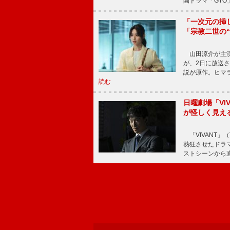
園ドラマ「GTO
「一次元の挿
「宗教二世の
山田涼介が主演
が、2日に放送
説が原作。ヒマラ
読む
日曜劇場「V
が怪しく見え
「VIVANT」
熱狂させたドラ
ストシーンから直