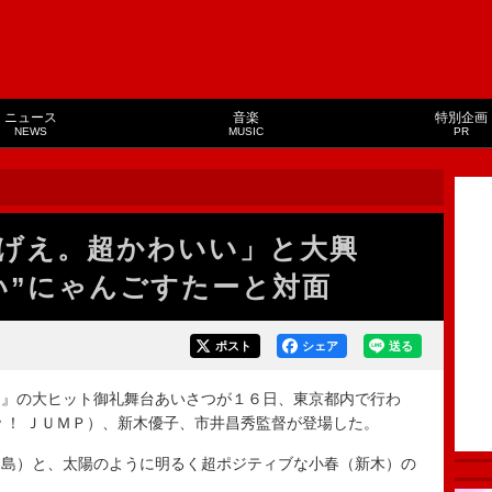
ニュース
音楽
特別企画
NEWS
MUSIC
PR
げえ。超かわいい」と大興
い”にゃんごすたーと対面
ポスト
シェア
送る
』の大ヒット御礼舞台あいさつが１６日、東京都内で行わ
ｙ！ ＪＵＭＰ）、新木優子、市井昌秀監督が登場した。
島）と、太陽のように明るく超ポジティブな小春（新木）の