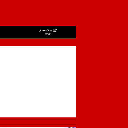
オーヴォ
OVO