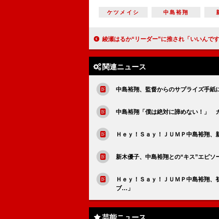
ケツメイシ
中島裕翔
綾瀬はるか“リーダー”に推され「いいんですか？」 堤真一「こんなすっとこどっ
関連ニュース
中島裕翔、監督からのサプライズ手紙
中島裕翔「僕は絶対に諦めない！」 カ
Ｈｅｙ！Ｓａｙ！ＪＵＭＰ中島裕翔、
新木優子、中島裕翔との“キス”エピ
Ｈｅｙ！Ｓａｙ！ＪＵＭＰ中島裕翔、
ブ…」
芸能ニュース