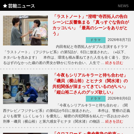
芸能ニュース
NEWS
「ラストノート」“澄晴”寺西拓人の告白
シーンに反響集まる 「真っすぐな告白が
カッコいい」「最高のシーンをありがと
う」
2026年8月7日
ドラマ
内田有紀と寺西拓人がダブル主演するドラマ
「ラストノート」（フジテレビ系）の第5話が、6日に放送された。（※以下、
ネタバレを含みます） 本作は、環境も積み重ねてきた人生も全く違う、交わ
るはずのなかった歳の差の男女が静かに引かれ合い、人生で …
続きを読む
「今夜もシリアルキラーと待ち合わせ」
「磯貝（横山裕）とヒナタ（関水渚）の
共犯関係が深まってきているのがいい」
「縦山裕二さんのグッズ欲しい」
2026年8月6日
ドラマ
「今夜もシリアルキラーと待ち合わせ」（関
西テレビ／フジテレビ系）の第6話が5日に放送された。 本作は、警察の正義
よりも復讐（ふくしゅう）を優先し、秘密の共犯関係を結んだ一匹おおかみの
刑事・磯貝（横山裕）と第六感女子ヒナタ（関水渚）の物語 …
続きを読む
「クロスロード ～救命救急の約束～」