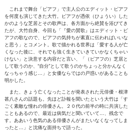
これまで舞台「ピアフ」で主人公のエディット・ピアフ
を何度も演じてきた大竹。ピアフが憑依（ひょうい）した
かのような芝居とその歌声は、各方面から絶賛を浴びてき
たが、大竹自身、今回も「『愛の賛歌』はエディット・ピ
アフの歌なので、ピアフの気持ちが素直に伝わればいいな
と思う」とコメント。歌で描かれる世界は「愛する人が亡
くなった後に、それでも強く生きていきていかなくちゃい
けない」と決意する内容だと言い、「（ピアフの）芝居と
して歌うのか、“自分”として歌うのかちょっと分かんなく
なっちゃう感じ…」と女優ならではの戸惑いがあることも
明かした。
また、きょう亡くなったことが発表された元俳優・根津
甚八さんの話題も。先ほど訃報を聞いたという大竹は「す
ごく素敵な憧れの俳優さん。２０代の前半の時に共演した
こともあるので、最近は病気だと聞いていて…、残念で
す。ああいう色気のある俳優さんがまたいなくなってしま
ったと…」と沈痛な面持ちで語った。