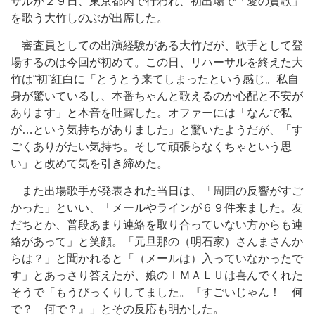
サルが２９日、東京都内で行われ、初出場で「愛の賛歌」
を歌う大竹しのぶが出席した。
審査員としての出演経験がある大竹だが、歌手として登
場するのは今回が初めて。この日、リハーサルを終えた大
竹は“初”紅白に「とうとう来てしまったという感じ。私自
身が驚いているし、本番ちゃんと歌えるのか心配と不安が
あります」と本音を吐露した。オファーには「なんで私
が…という気持ちがありました」と驚いたようだが、「す
ごくありがたい気持ち。そして頑張らなくちゃという思
い」と改めて気を引き締めた。
また出場歌手が発表された当日は、「周囲の反響がすご
かった」といい、「メールやラインが６９件来ました。友
だちとか、普段あまり連絡を取り合っていない方からも連
絡があって」と笑顔。「元旦那の（明石家）さんまさんか
らは？」と聞かれると「（メールは）入っていなかったで
す」とあっさり答えたが、娘のＩＭＡＬＵは喜んでくれた
そうで「もうびっくりしてました。『すごいじゃん！ 何
で？ 何で？』」とその反応も明かした。