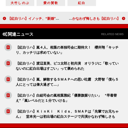
大竹しのぶ
愛の賛歌
紅白
【紅白リハ】イノッチ、“新婚”長野イジり？ 紅白司会先輩のつもりも「相葉くんから何も聞かれなかった…」
【紅白リハ】ＫｉｎＫｉ Ｋｉｄｓ、ＳＭＡＰは「先輩でお兄ちゃん」 堂本光一は初出場の紅白ステージで共演かなわず悔しさも
関連ニュース
RELATED NEWS
【紅白リハ】嵐４人、相葉の単独司会に期待大！ 櫻井翔「キッチ
リ、カッチリは求めていない」
【紅白リハ】渡辺直美、ピコ太郎と初共演 オリラジに「歌ってい
ないのに紅白出場はすごい」って褒められた
【紅白リハ】嵐、解散するＳＭＡＰへの思い吐露 大野智「僕ら５
人にとっては偉大過ぎて…」
【紅白リハ】白組司会の嵐相葉雅紀「優勝旗握りたい」 “早着替
え”「嵐レベルだと１分でいける」
【紅白リハ】ＫｉｎＫｉ Ｋｉｄｓ、ＳＭＡＰは「先輩でお兄ちゃ
ん」 堂本光一は初出場の紅白ステージで共演かなわず悔しさも