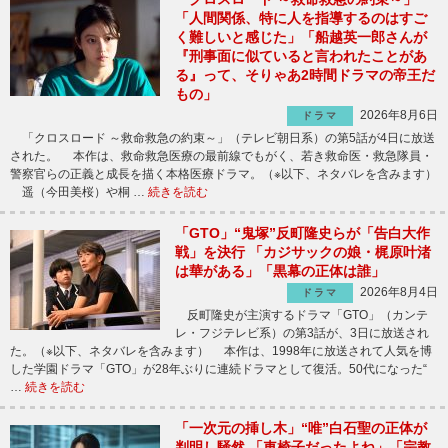
「人間関係、特に人を指導するのはすご
く難しいと感じた」「船越英一郎さんが
『刑事面に似ていると言われたことがあ
る』って、そりゃあ2時間ドラマの帝王だ
もの」
2026年8月6日
ドラマ
「クロスロード ～救命救急の約束～」（テレビ朝日系）の第5話が4日に放送
された。 本作は、救命救急医療の最前線でもがく、若き救命医・救急隊員・
警察官らの正義と成長を描く本格医療ドラマ。（※以下、ネタバレを含みます）
遥（今田美桜）や桐 …
続きを読む
「GTO」“鬼塚”反町隆史らが「告白大作
戦」を決行 「カジサックの娘・梶原叶渚
は華がある」「黒幕の正体は誰」
2026年8月4日
ドラマ
反町隆史が主演するドラマ「GTO」（カンテ
レ・フジテレビ系）の第3話が、3日に放送され
た。（※以下、ネタバレを含みます） 本作は、1998年に放送されて人気を博
した学園ドラマ「GTO」が28年ぶりに連続ドラマとして復活。50代になった“
…
続きを読む
「一次元の挿し木」“唯”白石聖の正体が
判明し騒然 「車椅子だったよね」「宗教