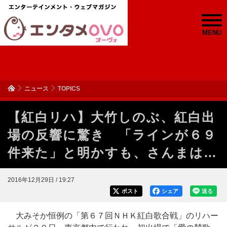
MENU
ニュース
TOPICS
【紅白リハ】大竹しのぶ、紅白出
場の反響に驚き 「ラインが６９
件来た」と明かすも、さんまは…
2016年12月29日 / 19:27
ポスト
シェア
送る
大みそか恒例の「第６７回ＮＨＫ紅白歌合戦」のリハー