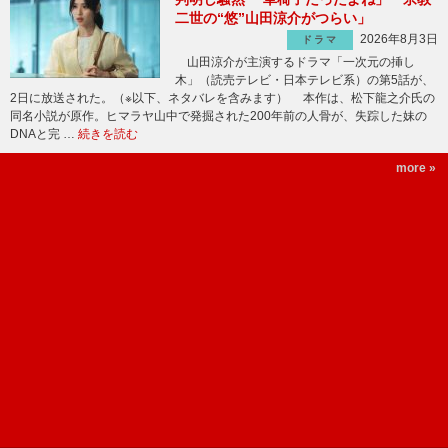
二世の“悠”山田涼介がつらい」
2026年8月3日
ドラマ
山田涼介が主演するドラマ「一次元の挿し
木」（読売テレビ・日本テレビ系）の第5話が、
2日に放送された。（※以下、ネタバレを含みます） 本作は、松下龍之介氏の
同名小説が原作。ヒマラヤ山中で発掘された200年前の人骨が、失踪した妹の
DNAと完 …
続きを読む
more »