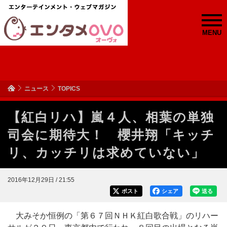
MENU
ニュース
TOPICS
【紅白リハ】嵐４人、相葉の単独
司会に期待大！ 櫻井翔「キッチ
リ、カッチリは求めていない」
2016年12月29日 / 21:55
ポスト
シェア
送る
大みそか恒例の「第６７回ＮＨＫ紅白歌合戦」のリハー