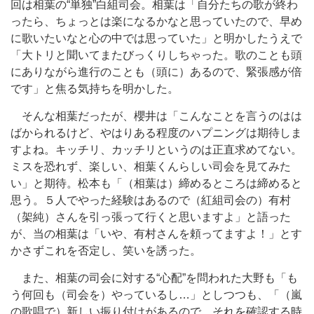
回は相葉の“単独”白組司会。相葉は「自分たちの歌が終わ
ったら、ちょっとは楽になるかなと思っていたので、早め
に歌いたいなと心の中では思っていた」と明かしたうえで
「大トリと聞いてまたびっくりしちゃった。歌のことも頭
にありながら進行のことも（頭に）あるので、緊張感が倍
です」と焦る気持ちを明かした。
そんな相葉だったが、櫻井は「こんなことを言うのはは
ばかられるけど、やはりある程度のハプニングは期待しま
すよね。キッチリ、カッチリというのは正直求めてない。
ミスを恐れず、楽しい、相葉くんらしい司会を見てみた
い」と期待。松本も「（相葉は）締めるところは締めると
思う。５人でやった経験はあるので（紅組司会の）有村
（架純）さんを引っ張って行くと思いますよ」と語った
が、当の相葉は「いや、有村さんを頼ってますよ！」とす
かさずこれを否定し、笑いを誘った。
また、相葉の司会に対する“心配”を問われた大野も「も
う何回も（司会を）やっているし…」としつつも、「（嵐
の歌唱で）新しい振り付けがあるので、それを確認する時