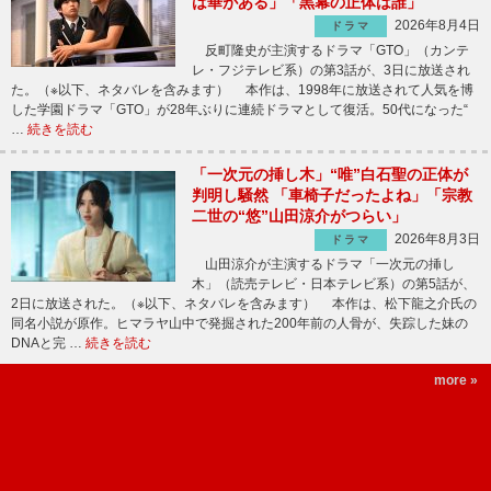
は華がある」「黒幕の正体は誰」
2026年8月4日
ドラマ
反町隆史が主演するドラマ「GTO」（カンテ
レ・フジテレビ系）の第3話が、3日に放送され
た。（※以下、ネタバレを含みます） 本作は、1998年に放送されて人気を博
した学園ドラマ「GTO」が28年ぶりに連続ドラマとして復活。50代になった“
…
続きを読む
「一次元の挿し木」“唯”白石聖の正体が
判明し騒然 「車椅子だったよね」「宗教
二世の“悠”山田涼介がつらい」
2026年8月3日
ドラマ
山田涼介が主演するドラマ「一次元の挿し
木」（読売テレビ・日本テレビ系）の第5話が、
2日に放送された。（※以下、ネタバレを含みます） 本作は、松下龍之介氏の
同名小説が原作。ヒマラヤ山中で発掘された200年前の人骨が、失踪した妹の
DNAと完 …
続きを読む
more »