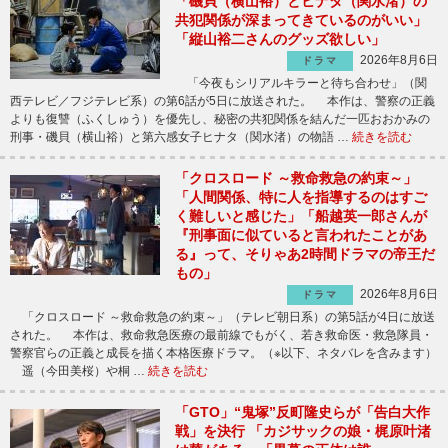
「磯貝（横山裕）とヒナタ（関水渚）の
共犯関係が深まってきているのがいい」
「縦山裕二さんのグッズ欲しい」
2026年8月6日
ドラマ
「今夜もシリアルキラーと待ち合わせ」（関
西テレビ／フジテレビ系）の第6話が5日に放送された。 本作は、警察の正義
よりも復讐（ふくしゅう）を優先し、秘密の共犯関係を結んだ一匹おおかみの
刑事・磯貝（横山裕）と第六感女子ヒナタ（関水渚）の物語 …
続きを読む
「クロスロード ～救命救急の約束～」
「人間関係、特に人を指導するのはすご
く難しいと感じた」「船越英一郎さんが
『刑事面に似ていると言われたことがあ
る』って、そりゃあ2時間ドラマの帝王だ
もの」
2026年8月6日
ドラマ
「クロスロード ～救命救急の約束～」（テレビ朝日系）の第5話が4日に放送
された。 本作は、救命救急医療の最前線でもがく、若き救命医・救急隊員・
警察官らの正義と成長を描く本格医療ドラマ。（※以下、ネタバレを含みます）
遥（今田美桜）や桐 …
続きを読む
「GTO」“鬼塚”反町隆史らが「告白大作
戦」を決行 「カジサックの娘・梶原叶渚