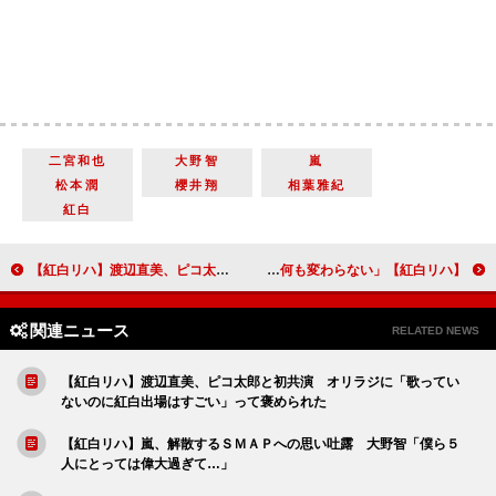
二宮和也
大野智
嵐
松本潤
櫻井翔
相葉雅紀
紅白
【紅白リハ】渡辺直美、ピコ太郎と初共演 オリラジに「歌っていないのに紅白出場はすごい」って褒められた
【紅白リハ】ＴＯＫＩＯ長瀬、ＳＭＡＰ解散にコメント 「僕らのリスペクトする気持ちは何も変わらない」
関連ニュース
RELATED NEWS
【紅白リハ】渡辺直美、ピコ太郎と初共演 オリラジに「歌ってい
ないのに紅白出場はすごい」って褒められた
【紅白リハ】嵐、解散するＳＭＡＰへの思い吐露 大野智「僕ら５
人にとっては偉大過ぎて…」