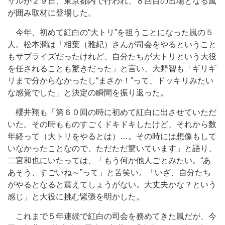
サルが２９日、東京都内で行われ、８回目の出場となる嵐
が囲み取材に登場した。
今年、初めて紅白の“大トリ”を担うことになった嵐の５
人。松本潤は「相葉（雅紀）さんが司会をやるということ
もサプライズだったけれど、自分たちが大トリという大役
を任されることも驚きだった」と言い、大野智も「ギリギ
リまで分からなかったし“まさか！”って、ドッキリみたい
な感覚でした」と決定の瞬間を振り返った。
櫻井翔も「第６０回の時に初めて紅白に出させていただ
いた。その時もものすごくドキドキしたけど、それから数
年経って（大トリをやるとは）…。その時には想像もして
いなかったことなので、ただただ驚いています」と語り、
二宮和也にいたっては、「もう何か他人ごとみたい。“あ
あそう、すごいね～”って」と苦笑い。「いざ、自分たち
がやるとなると震えてしょうがない。大丈夫かな？という
感じ」と大役に挑む緊張を明かした。
これまで５年連続で紅白の司会を務めてきた嵐だが、今