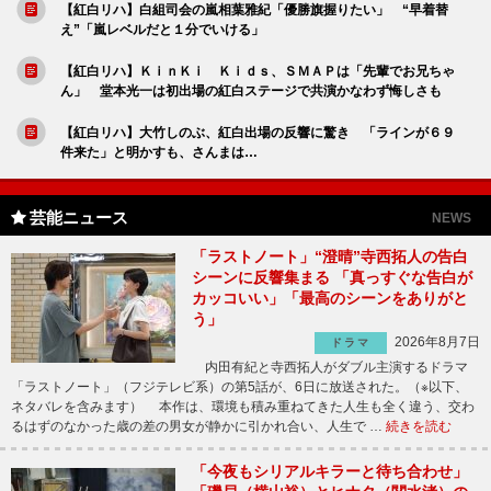
【紅白リハ】白組司会の嵐相葉雅紀「優勝旗握りたい」 “早着替
え”「嵐レベルだと１分でいける」
【紅白リハ】ＫｉｎＫｉ Ｋｉｄｓ、ＳＭＡＰは「先輩でお兄ちゃ
ん」 堂本光一は初出場の紅白ステージで共演かなわず悔しさも
【紅白リハ】大竹しのぶ、紅白出場の反響に驚き 「ラインが６９
件来た」と明かすも、さんまは…
芸能ニュース
NEWS
「ラストノート」“澄晴”寺西拓人の告白
シーンに反響集まる 「真っすぐな告白が
カッコいい」「最高のシーンをありがと
う」
2026年8月7日
ドラマ
内田有紀と寺西拓人がダブル主演するドラマ
「ラストノート」（フジテレビ系）の第5話が、6日に放送された。（※以下、
ネタバレを含みます） 本作は、環境も積み重ねてきた人生も全く違う、交わ
るはずのなかった歳の差の男女が静かに引かれ合い、人生で …
続きを読む
「今夜もシリアルキラーと待ち合わせ」