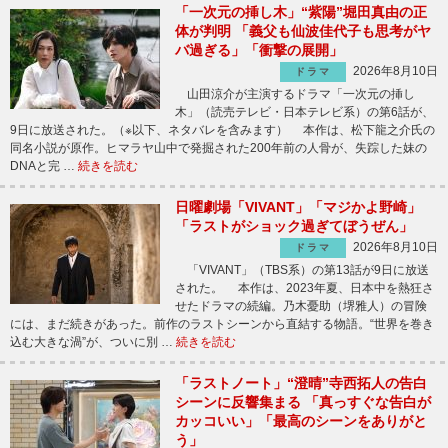
「一次元の挿し木」“紫陽”堀田真由の正
体が判明 「義父も仙波佳代子も思考がヤ
バ過ぎる」「衝撃の展開」
2026年8月10日
ドラマ
山田涼介が主演するドラマ「一次元の挿し
木」（読売テレビ・日本テレビ系）の第6話が、
9日に放送された。（※以下、ネタバレを含みます） 本作は、松下龍之介氏の
同名小説が原作。ヒマラヤ山中で発掘された200年前の人骨が、失踪した妹の
DNAと完 …
続きを読む
日曜劇場「VIVANT」「マジかよ野崎」
「ラストがショック過ぎてぼうぜん」
2026年8月10日
ドラマ
「VIVANT」（TBS系）の第13話が9日に放送
された。 本作は、2023年夏、日本中を熱狂さ
せたドラマの続編。乃木憂助（堺雅人）の冒険
には、まだ続きがあった。前作のラストシーンから直結する物語。“世界を巻き
込む大きな渦”が、ついに別 …
続きを読む
「ラストノート」“澄晴”寺西拓人の告白
シーンに反響集まる 「真っすぐな告白が
カッコいい」「最高のシーンをありがと
う」