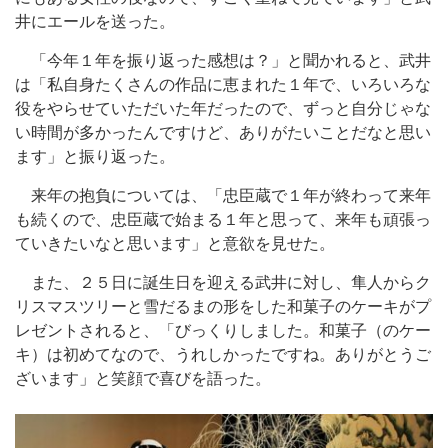
井にエールを送った。
「今年１年を振り返った感想は？」と聞かれると、武井
は「私自身たくさんの作品に恵まれた１年で、いろいろな
役をやらせていただいた年だったので、ずっと自分じゃな
い時間が多かったんですけど、ありがたいことだなと思い
ます」と振り返った。
来年の抱負については、「忠臣蔵で１年が終わって来年
も続くので、忠臣蔵で始まる１年と思って、来年も頑張っ
ていきたいなと思います」と意欲を見せた。
また、２５日に誕生日を迎える武井に対し、隼人からク
リスマスツリーと雪だるまの形をした和菓子のケーキがプ
レゼントされると、「びっくりしました。和菓子（のケー
キ）は初めてなので、うれしかったですね。ありがとうご
ざいます」と笑顔で喜びを語った。