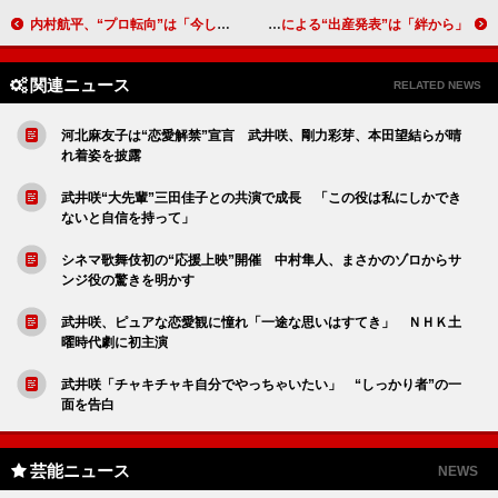
内村航平、“プロ転向”は「今しかない」 体操の普及を目指し「アシックス」と契約
山本耕史、第一子は「本当にかわいいの一言」 香取慎吾による“出産発表”は「絆から」
関連ニュース
RELATED NEWS
河北麻友子は“恋愛解禁”宣言 武井咲、剛力彩芽、本田望結らが晴
れ着姿を披露
武井咲“大先輩”三田佳子との共演で成長 「この役は私にしかでき
ないと自信を持って」
シネマ歌舞伎初の“応援上映”開催 中村隼人、まさかのゾロからサ
ンジ役の驚きを明かす
武井咲、ピュアな恋愛観に憧れ「一途な思いはすてき」 ＮＨＫ土
曜時代劇に初主演
武井咲「チャキチャキ自分でやっちゃいたい」 “しっかり者”の一
面を告白
芸能ニュース
NEWS