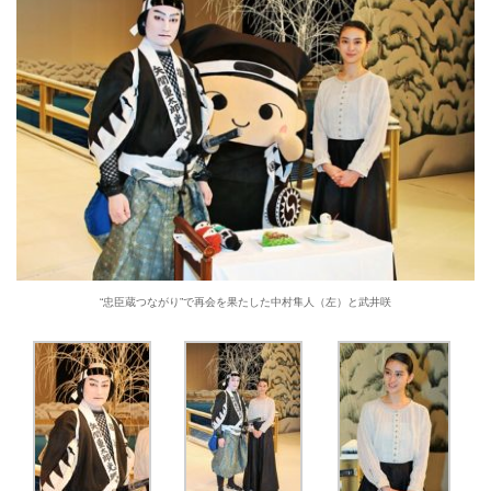
“忠臣蔵つながり”で再会を果たした中村隼人（左）と武井咲