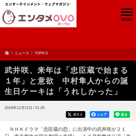
MENU
ニュース
TOPICS
武井咲、来年は「忠臣蔵で始まる
１年」と意欲 中村隼人からの誕
生日ケーキは「うれしかった」
2016年12月21日 / 21:26
ポスト
シェア
送る
ＮＨＫドラマ「忠臣蔵の恋」に出演中の武井咲が２１