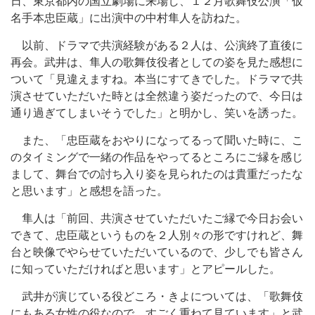
日、東京都内の国立劇場に来場し、１２月歌舞伎公演「仮
名手本忠臣蔵」に出演中の中村隼人を訪ねた。
以前、ドラマで共演経験がある２人は、公演終了直後に
再会。武井は、隼人の歌舞伎役者としての姿を見た感想に
ついて「見違えますね。本当にすてきでした。ドラマで共
演させていただいた時とは全然違う姿だったので、今日は
通り過ぎてしまいそうでした」と明かし、笑いを誘った。
また、「忠臣蔵をおやりになってるって聞いた時に、こ
のタイミングで一緒の作品をやってるところにご縁を感じ
まして、舞台での討ち入り姿を見られたのは貴重だったな
と思います」と感想を語った。
隼人は「前回、共演させていただいたご縁で今日お会い
できて、忠臣蔵というものを２人別々の形ですけれど、舞
台と映像でやらせていただいているので、少しでも皆さん
に知っていただければと思います」とアピールした。
武井が演じている役どころ・きよについては、「歌舞伎
にもある女性の役なので、すごく重ねて見ています」と武