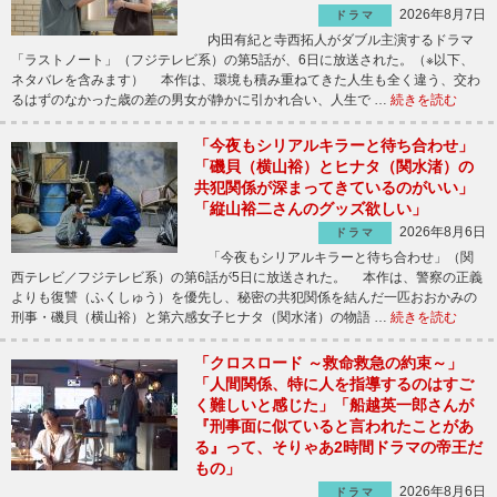
2026年8月7日
ドラマ
内田有紀と寺西拓人がダブル主演するドラマ
「ラストノート」（フジテレビ系）の第5話が、6日に放送された。（※以下、
ネタバレを含みます） 本作は、環境も積み重ねてきた人生も全く違う、交わ
るはずのなかった歳の差の男女が静かに引かれ合い、人生で …
続きを読む
「今夜もシリアルキラーと待ち合わせ」
「磯貝（横山裕）とヒナタ（関水渚）の
共犯関係が深まってきているのがいい」
「縦山裕二さんのグッズ欲しい」
2026年8月6日
ドラマ
「今夜もシリアルキラーと待ち合わせ」（関
西テレビ／フジテレビ系）の第6話が5日に放送された。 本作は、警察の正義
よりも復讐（ふくしゅう）を優先し、秘密の共犯関係を結んだ一匹おおかみの
刑事・磯貝（横山裕）と第六感女子ヒナタ（関水渚）の物語 …
続きを読む
「クロスロード ～救命救急の約束～」
「人間関係、特に人を指導するのはすご
く難しいと感じた」「船越英一郎さんが
『刑事面に似ていると言われたことがあ
る』って、そりゃあ2時間ドラマの帝王だ
もの」
2026年8月6日
ドラマ