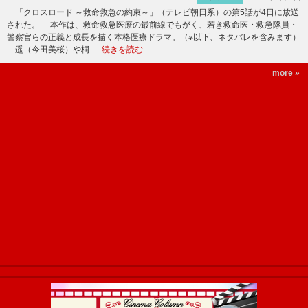
「クロスロード ～救命救急の約束～」（テレビ朝日系）の第5話が4日に放送
された。 本作は、救命救急医療の最前線でもがく、若き救命医・救急隊員・
警察官らの正義と成長を描く本格医療ドラマ。（※以下、ネタバレを含みます）
遥（今田美桜）や桐 …
続きを読む
more »