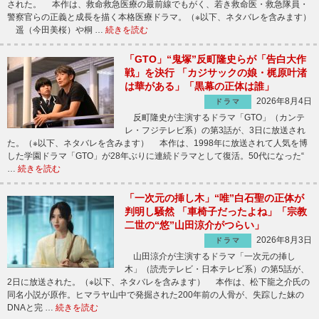
された。 本作は、救命救急医療の最前線でもがく、若き救命医・救急隊員・
警察官らの正義と成長を描く本格医療ドラマ。（※以下、ネタバレを含みます）
遥（今田美桜）や桐 …
続きを読む
「GTO」“鬼塚”反町隆史らが「告白大作
戦」を決行 「カジサックの娘・梶原叶渚
は華がある」「黒幕の正体は誰」
2026年8月4日
ドラマ
反町隆史が主演するドラマ「GTO」（カンテ
レ・フジテレビ系）の第3話が、3日に放送され
た。（※以下、ネタバレを含みます） 本作は、1998年に放送されて人気を博
した学園ドラマ「GTO」が28年ぶりに連続ドラマとして復活。50代になった“
…
続きを読む
「一次元の挿し木」“唯”白石聖の正体が
判明し騒然 「車椅子だったよね」「宗教
二世の“悠”山田涼介がつらい」
2026年8月3日
ドラマ
山田涼介が主演するドラマ「一次元の挿し
木」（読売テレビ・日本テレビ系）の第5話が、
2日に放送された。（※以下、ネタバレを含みます） 本作は、松下龍之介氏の
同名小説が原作。ヒマラヤ山中で発掘された200年前の人骨が、失踪した妹の
DNAと完 …
続きを読む