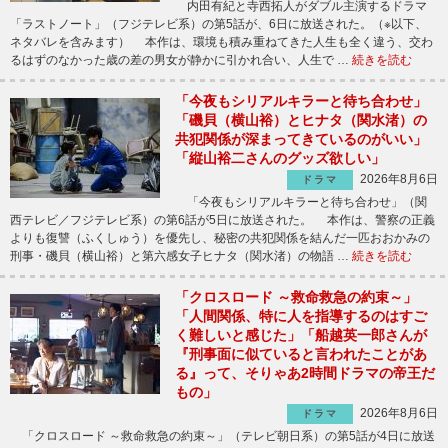
内田有紀と寺西拓人がダブル主演するドラマ
「ラストノート」（フジテレビ系）の第5話が、6日に放送された。（※以下、
ネタバレを含みます） 本作は、環境も積み重ねてきた人生も全く違う、交わ
るはずのなかった歳の差の男女が静かに引かれ合い、人生で …
続きを読む
「今夜もシリアルキラーと待ち合わせ」
「磯貝（横山裕）とヒナタ（関水渚）の
共犯関係が深まってきているのがいい」
「縦山裕二さんのグッズ欲しい」
2026年8月6日
ドラマ
「今夜もシリアルキラーと待ち合わせ」（関
西テレビ／フジテレビ系）の第6話が5日に放送された。 本作は、警察の正義
よりも復讐（ふくしゅう）を優先し、秘密の共犯関係を結んだ一匹おおかみの
刑事・磯貝（横山裕）と第六感女子ヒナタ（関水渚）の物語 …
続きを読む
「クロスロード ～救命救急の約束～」
「人間関係、特に人を指導するのはすご
く難しいと感じた」「船越英一郎さんが
『刑事面に似ていると言われたことがあ
る』って、そりゃあ2時間ドラマの帝王だ
もの」
2026年8月6日
ドラマ
「クロスロード ～救命救急の約束～」（テレビ朝日系）の第5話が4日に放送