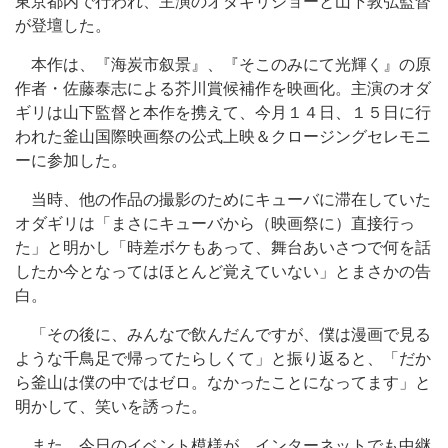
東京都内で行われ、主演のオダギリジョーと山下敦弘監督
が登壇した。
本作は、『海炭市叙景』、『そこのみにて光輝く』の原
作者・佐藤泰志による芥川賞候補作を映画化。主演のオダ
ギリは山下監督と本作を携えて、今月１４日、１５日に行
われた釜山国際映画祭の公式上映＆クロージングセレモニ
ーに参加した。
当時、他の作品の撮影のためにキューバに滞在していた
オダギリは「まさにキューバから（映画祭に）直接行っ
た」と明かし「時差ボケもあって、舞台あいさつで何を話
したか今となってはほとんど覚えていない」とまさかの告
白。
「その後に、みんなで飲んだんですが、僕は漫画で見る
ような千鳥足で帰ってたらしくて」と振り返ると、「だか
ら釜山は僕の中ではゼロ。なかったことになってます」と
明かして、笑いを誘った。
また、今日のイベント模様が、インターネットでも中継