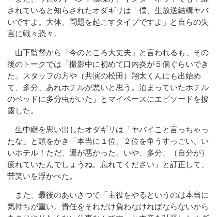
されていると知らされたオダギリは「僕、生放送結構ヤバ
いですよ。大体、問題を起こすタイプですよ」と自らの失
言に戦々恐々。
山下監督から「今のところ大丈夫」と言われるも、その
後のトークでは「撮影中に初めて口内炎が５個ぐらいでき
た。スタッフの方や（共演の松田）翔太くんにも出始め
て、多分、あれホテルが悪いと思う。泊まっていたホテル
のベッドに多分虫がいた」とマイペースにエピソードを披
露した。
生中継を思い出したオダギリは「ヤバイこと言っちゃっ
たな」と頭をかき「本当に１位、２位を争うすっごい、い
いホテル！ただ、運が悪かった。いや、多分、（自分が）
疲れていたんでしょうね。忘れてください」と訂正して、
苦笑いを浮かべた。
また、最後のあいさつで「主役をやるというのは本当に
気持ちが重い。責任をそれだけ負わなければならないから