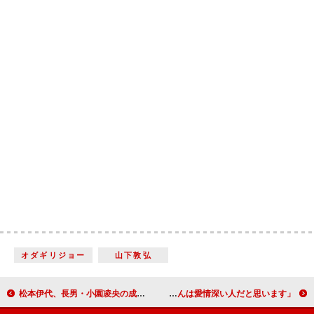
オダギリジョー
山下敦弘
松本伊代、長男・小園凌央の成長に期待 舞台出演に「ヒロミさんと心配しています」
橋本愛が宮崎あおいにサプライズの手紙 「宮崎さんは愛情深い人だと思います」