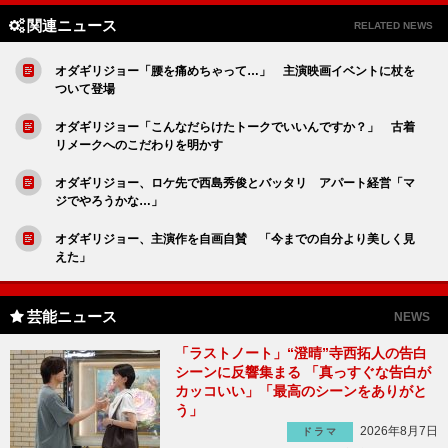
関連ニュース
RELATED NEWS
オダギリジョー「腰を痛めちゃって…」 主演映画イベントに杖を
ついて登場
オダギリジョー「こんなだらけたトークでいいんですか？」 古着
リメークへのこだわりを明かす
オダギリジョー、ロケ先で西島秀俊とバッタリ アパート経営「マ
ジでやろうかな…」
オダギリジョー、主演作を自画自賛 「今までの自分より美しく見
えた」
芸能ニュース
NEWS
「ラストノート」“澄晴”寺西拓人の告白
シーンに反響集まる 「真っすぐな告白が
カッコいい」「最高のシーンをありがと
う」
2026年8月7日
ドラマ