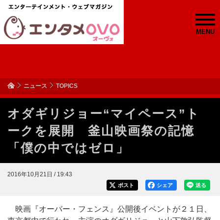
MENU
ニュース
TOPICS
オダギリジョー“マイペース”ト
ークを展開 釜山映画祭の記憶
「僕の中ではゼロ」
2016年10月21日 / 19:43
ポスト
シェア
送る
映画『オーバー・フェンス』公開後イベントが２１日、