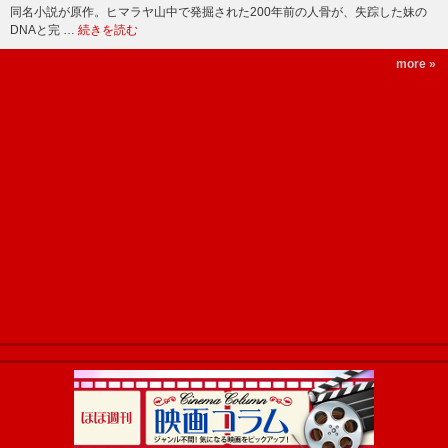
同名小説が原作。ヒマラヤ山中で発掘された200年前の人骨が、失踪した妹の
DNAと完 …
続きを読む
more »