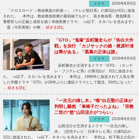
2026年8月6日
ドラマ
「クロスロード ～救命救急の約束～」（テレビ朝日系）の第5話が4日に放送
された。 本作は、救命救急医療の最前線でもがく、若き救命医・救急隊員・
警察官らの正義と成長を描く本格医療ドラマ。（※以下、ネタバレを含みます）
遥（今田美桜）や桐 …
続きを読む
「GTO」“鬼塚”反町隆史らが「告白大作
戦」を決行 「カジサックの娘・梶原叶渚
は華がある」「黒幕の正体は誰」
2026年8月4日
ドラマ
反町隆史が主演するドラマ「GTO」（カンテ
レ・フジテレビ系）の第3話が、3日に放送され
た。（※以下、ネタバレを含みます） 本作は、1998年に放送されて人気を博
した学園ドラマ「GTO」が28年ぶりに連続ドラマとして復活。50代になった“
…
続きを読む
「一次元の挿し木」“唯”白石聖の正体が
判明し騒然 「車椅子だったよね」「宗教
二世の“悠”山田涼介がつらい」
2026年8月3日
ドラマ
山田涼介が主演するドラマ「一次元の挿し
木」（読売テレビ・日本テレビ系）の第5話が、
2日に放送された。（※以下、ネタバレを含みます） 本作は、松下龍之介氏の