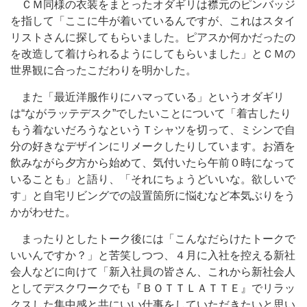
ＣＭ同様の衣装をまとったオダギリは襟元のピンバッジ
を指して「ここに牛が着いているんですが、これはスタイ
リストさんに探してもらいました。ピアスか何かだったの
を改造して着けられるようにしてもらいました」とＣＭの
世界観に合ったこだわりを明かした。
また「最近洋服作りにハマっている」というオダギリ
は“ながラッテデスク”でしたいことについて「着古したり
もう着ないだろうなというＴシャツを切って、ミシンで自
分の好きなデザインにリメークしたりしています。お酒を
飲みながら夕方から始めて、気付いたら午前０時になって
いることも」と語り、「それにちょうどいいな。欲しいで
す」と自宅リビングでの設置箇所に悩むなど本気ぶりをう
かがわせた。
まったりとしたトーク後には「こんなだらけたトークで
いいんですか？」と苦笑しつつ、４月に入社を控える新社
会人などに向けて「新入社員の皆さん、これから新社会人
としてデスクワークでも『ＢＯＴＴＬＡＴＴＥ』でリラッ
クスした集中感と共にいい仕事をしていただきたいと思い