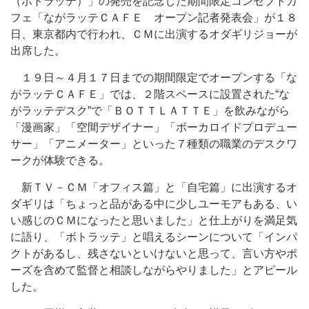
（ボトラッテ）」の発売を記念した期間限定コンセプトカ
フェ「ながラッテＣＡＦＥ オープン記者発表会」が１８
日、東京都内で行われ、ＣＭに出演するオダギリジョーが
出席した。
１９日～４月１７日までの期間限定でオープンする「な
がラッテＣＡＦＥ」では、２階スペースに設置された“な
がラッテデスク”で「ＢＯＴＴＬＡＴＴＥ」を飲みながら
「漫画家」「空間デザイナー」「ボーカロイドプロデュー
サー」「アニメーター」といった７種類の職業のデスクワ
ークが体験できる。
新ＴＶ－ＣＭ「オフィス篇」と「自宅篇」に出演するオ
ダギリは「ちょっと品がある中に少しユーモアもある、い
い感じのＣＭになったと思いました」と仕上がりを満足気
に語り、「ボトラッテ」と唱えるシーンについて「インパ
クトがあるし、残さないといけないと思って、言い方やポ
ーズを含めて監督と相談しながらやりました」とアピール
した。