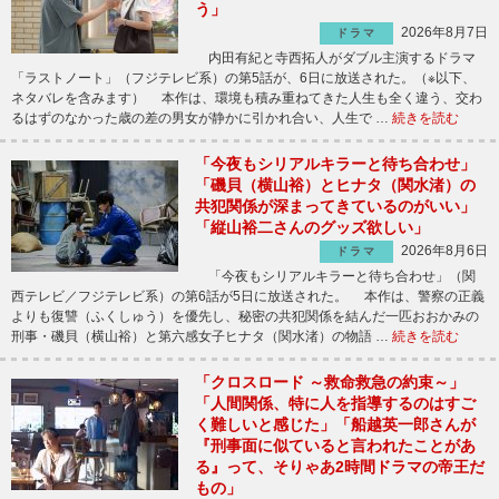
う」
2026年8月7日
ドラマ
内田有紀と寺西拓人がダブル主演するドラマ
「ラストノート」（フジテレビ系）の第5話が、6日に放送された。（※以下、
ネタバレを含みます） 本作は、環境も積み重ねてきた人生も全く違う、交わ
るはずのなかった歳の差の男女が静かに引かれ合い、人生で …
続きを読む
「今夜もシリアルキラーと待ち合わせ」
「磯貝（横山裕）とヒナタ（関水渚）の
共犯関係が深まってきているのがいい」
「縦山裕二さんのグッズ欲しい」
2026年8月6日
ドラマ
「今夜もシリアルキラーと待ち合わせ」（関
西テレビ／フジテレビ系）の第6話が5日に放送された。 本作は、警察の正義
よりも復讐（ふくしゅう）を優先し、秘密の共犯関係を結んだ一匹おおかみの
刑事・磯貝（横山裕）と第六感女子ヒナタ（関水渚）の物語 …
続きを読む
「クロスロード ～救命救急の約束～」
「人間関係、特に人を指導するのはすご
く難しいと感じた」「船越英一郎さんが
『刑事面に似ていると言われたことがあ
る』って、そりゃあ2時間ドラマの帝王だ
もの」