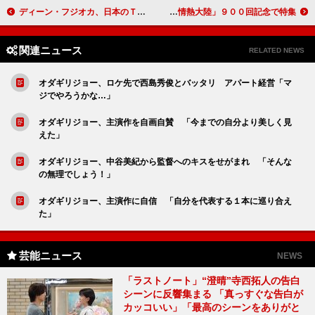
ディーン・フジオカ、日本のＴＶＣＭに初出演 かつお節の旨味に「んん～！」
羽生結弦「プレッシャー、めちゃプレッシャー」 「情熱大陸」９００回記念で特集
関連ニュース
RELATED NEWS
オダギリジョー、ロケ先で西島秀俊とバッタリ アパート経営「マ
ジでやろうかな…」
オダギリジョー、主演作を自画自賛 「今までの自分より美しく見
えた」
オダギリジョー、中谷美紀から監督へのキスをせがまれ 「そんな
の無理でしょう！」
オダギリジョー、主演作に自信 「自分を代表する１本に巡り合え
た」
芸能ニュース
NEWS
「ラストノート」“澄晴”寺西拓人の告白
シーンに反響集まる 「真っすぐな告白が
カッコいい」「最高のシーンをありがと