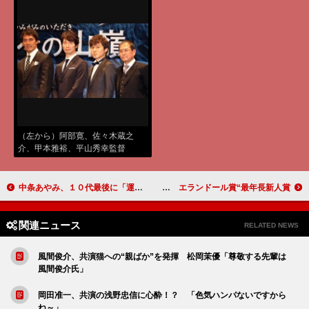
（左から）阿部寛、佐々木蔵之
介、甲本雅裕、平山秀幸監督
中条あやみ、１０代最後に「運転免許とりたい」 ハーゲンダッツ新アンバサダーに就任
過去２０年間の受賞者年齢を調べた吉田羊 エランドール賞“最年長新人賞”
関連ニュース
RELATED NEWS
風間俊介、共演猫への“親ばか”を発揮 松岡茉優「尊敬する先輩は
風間俊介氏」
岡田准一、共演の浅野忠信に心酔！？ 「色気ハンパないですから
ね～」