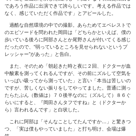
であろう作品に出演できて誇らしいです。考える作品では
なく、感じていただく作品です」とアピールした。
過酷な自然環境の中での撮影。あらためてエベレストで
のエピソードを問われた岡田は「どちらかといえば、僕の
歩いている後ろに阿部さんとか尾野さんが付いてくる感じ
だったので、“弱っているところを見せられないというプ
レッシャー”があった」と告白。
また、そのため「朝起きた時と夜に２回、ドクターが血
中酸素を測ってくれるんですが、その前にズルして空気を
いっぱい吸ってから測っていた」と言い「本当は苦しいの
ですが、苦しくない振りをしてやってました。普通に測っ
たらたぶん（数値は）７０後半なのに（ズルして）８６ぐ
らいにすると、『岡田さんタフですね』と（ドクターか
ら）言われるんです」と白状した。
これに阿部は「そんなことしてたんですか…」と驚きつ
つ、「実は僕もやっていました」と打ち明け、会場は爆