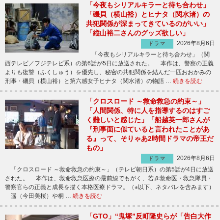
「今夜もシリアルキラーと待ち合わせ」
「磯貝（横山裕）とヒナタ（関水渚）の
共犯関係が深まってきているのがいい」
「縦山裕二さんのグッズ欲しい」
2026年8月6日
ドラマ
「今夜もシリアルキラーと待ち合わせ」（関
西テレビ／フジテレビ系）の第6話が5日に放送された。 本作は、警察の正義
よりも復讐（ふくしゅう）を優先し、秘密の共犯関係を結んだ一匹おおかみの
刑事・磯貝（横山裕）と第六感女子ヒナタ（関水渚）の物語 …
続きを読む
「クロスロード ～救命救急の約束～」
「人間関係、特に人を指導するのはすご
く難しいと感じた」「船越英一郎さんが
『刑事面に似ていると言われたことがあ
る』って、そりゃあ2時間ドラマの帝王だ
もの」
2026年8月6日
ドラマ
「クロスロード ～救命救急の約束～」（テレビ朝日系）の第5話が4日に放送
された。 本作は、救命救急医療の最前線でもがく、若き救命医・救急隊員・
警察官らの正義と成長を描く本格医療ドラマ。（※以下、ネタバレを含みます）
遥（今田美桜）や桐 …
続きを読む
「GTO」“鬼塚”反町隆史らが「告白大作