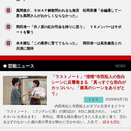
風間俊介、ＳＭＡＰ解散問われるも無言 松岡茉優「全編通して一
度も風間さんがおかしくならなかった」
岡田准一「井ノ原の紅白司会を誇りに思う」 Ｖ６メンバーはサポ
ートを誓う
本木雅弘「この業界に育ててもらった」 岡田准一は高良健吾との
共演に期待
芸能ニュース
NEWS
「ラストノート」“澄晴”寺西拓人の告白
シーンに反響集まる 「真っすぐな告白が
カッコいい」「最高のシーンをありがと
う」
2026年8月7日
ドラマ
内田有紀と寺西拓人がダブル主演するドラマ
「ラストノート」（フジテレビ系）の第5話が、6日に放送された。（※以下、
ネタバレを含みます） 本作は、環境も積み重ねてきた人生も全く違う、交わ
るはずのなかった歳の差の男女が静かに引かれ合い、人生で …
続きを読む