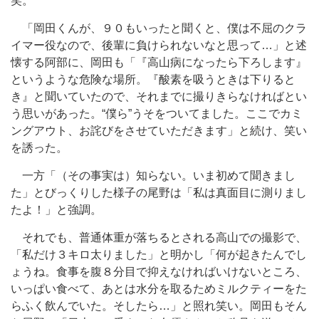
笑。
「岡田くんが、９０もいったと聞くと、僕は不屈のクラ
イマー役なので、後輩に負けられないなと思って…」と述
懐する阿部に、岡田も「『高山病になったら下ろします』
というような危険な場所。『酸素を吸うときは下りると
き』と聞いていたので、それまでに撮りきらなければとい
う思いがあった。“僕ら”うそをついてました。ここでカミ
ングアウト、お詫びをさせていただきます」と続け、笑い
を誘った。
一方「（その事実は）知らない。いま初めて聞きまし
た」とびっくりした様子の尾野は「私は真面目に測りまし
たよ！」と強調。
それでも、普通体重が落ちるとされる高山での撮影で、
「私だけ３キロ太りました」と明かし「何が起きたんでし
ょうね。食事を腹８分目で抑えなければいけないところ、
いっぱい食べて、あとは水分を取るためミルクティーをた
らふく飲んでいた。そしたら…」と照れ笑い。岡田もそん