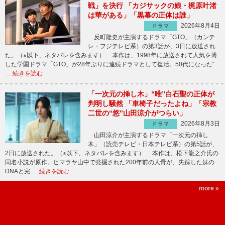
戦」を決行 「カジサックの娘・梶原叶渚
は華がある」「黒幕の正体は誰」
2026年8月4日
ドラマ
反町隆史が主演するドラマ「GTO」（カンテ
レ・フジテレビ系）の第3話が、3日に放送され
た。（※以下、ネタバレを含みます） 本作は、1998年に放送されて人気を博
した学園ドラマ「GTO」が28年ぶりに連続ドラマとして復活。50代になった“
…
続きを読む
「一次元の挿し木」“唯”白石聖の正体が
判明し騒然 「車椅子だったよね」「宗教
二世の“悠”山田涼介がつらい」
2026年8月3日
ドラマ
山田涼介が主演するドラマ「一次元の挿し
木」（読売テレビ・日本テレビ系）の第5話が、
2日に放送された。（※以下、ネタバレを含みます） 本作は、松下龍之介氏の
同名小説が原作。ヒマラヤ山中で発掘された200年前の人骨が、失踪した妹の
DNAと完 …
続きを読む
more »