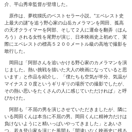
介、平山秀幸監督が登壇した。
原作は、夢枕獏氏のベストセラー小説。“エベレスト史
上最大の謎”を追う野心家の山岳カメラマンを岡田、孤高
の天才クライマーを阿部、そして２人に運命を翻弄（ほん
ろう）される女性を尾野が演じ、日本映画史上初めて、実
際にエベレストの標高５２００メートル級の高地で撮影を
敢行した。
岡田は「阿部さんを追いかける野心家のカメラマンを演
じました。熱い挑戦を描いた大人の映画になっていると思
います」と作品を紹介し、「僕たちも空気が半分、気温が
マイナス２０度というギリギリの場所での撮影でしたが、
その熱い思いをたくさんの人に感じていただければ」と呼
びかけた。
阿部も「不屈の男を演じさせていただきましたが、隣に
いる岡田くんは本当に不屈の男。岡田くんに精神力だけは
負けないようにと精いっぱいやってきました」とあいさ
つ。若き登山家を演じた風間も「間違いなく映画史に残る