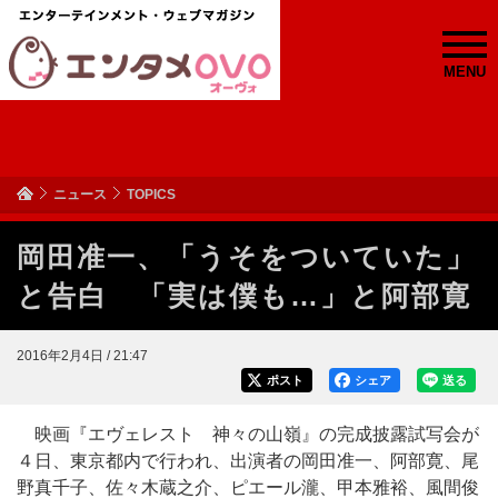
MENU
ニュース
TOPICS
岡田准一、「うそをついていた」
と告白 「実は僕も…」と阿部寛
2016年2月4日 / 21:47
ポスト
シェア
送る
映画『エヴェレスト 神々の山嶺』の完成披露試写会が
４日、東京都内で行われ、出演者の岡田准一、阿部寛、尾
野真千子、佐々木蔵之介、ピエール瀧、甲本雅裕、風間俊