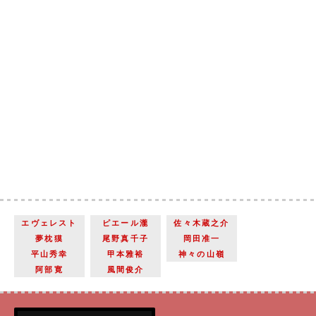
エヴェレスト
ピエール瀧
佐々木蔵之介
夢枕獏
尾野真千子
岡田准一
平山秀幸
甲本雅裕
神々の山嶺
阿部寛
風間俊介