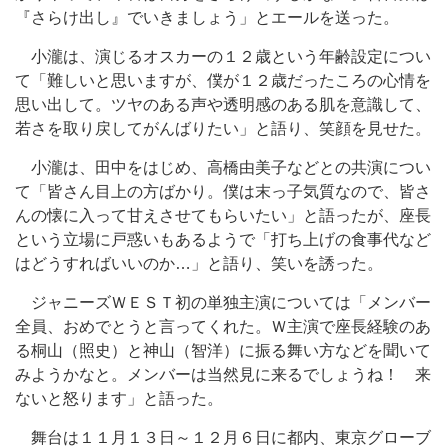
『さらけ出し』でいきましょう」とエールを送った。
小瀧は、演じるオスカーの１２歳という年齢設定につい
て「難しいと思いますが、僕が１２歳だったころの心情を
思い出して。ツヤのある声や透明感のある肌を意識して、
若さを取り戻してがんばりたい」と語り、笑顔を見せた。
小瀧は、田中をはじめ、高橋由美子などとの共演につい
て「皆さん目上の方ばかり。僕は末っ子気質なので、皆さ
んの懐に入って甘えさせてもらいたい」と語ったが、座長
という立場に戸惑いもあるようで「打ち上げの食事代など
はどうすればいいのか…」と語り、笑いを誘った。
ジャニーズＷＥＳＴ初の単独主演については「メンバー
全員、おめでとうと言ってくれた。Ｗ主演で座長経験のあ
る桐山（照史）と神山（智洋）に振る舞い方などを聞いて
みようかなと。メンバーは当然見に来るでしょうね！ 来
ないと怒ります」と語った。
舞台は１１月１３日～１２月６日に都内、東京グローブ