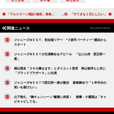
水上京香
田中健
神山智洋
「アルスラーン戦記×無双」発表会に小林裕介とＫＥＮＮ登場 「ゲームでは数十人を吹き飛ばす」
石丸幹二が生放送で司会に初挑戦 「すてきな１日にしたい」
関連ニュース
RELATED NEWS
ジャニーズＷＥＳＴ、初全国ツアー “ド派手パーティー” 横浜から
スタート
ジャニーズＷＥＳＴが主演舞台をアピール 「なにわ侍 団五郎一
座」
桐山照史「３キロ痩せます」とダイエット宣言 神山智洋らと共に
「ブラッドブラザース」に出演
ジャニーズＷＥＳＴで団五郎一座が復活 新春舞台で「１年半分の
笑いを届けたい」
山下智久、“胸キュンシーン”鑑賞に赤面！ 後輩・小瀧望は「キャ
ピキャピしてる」