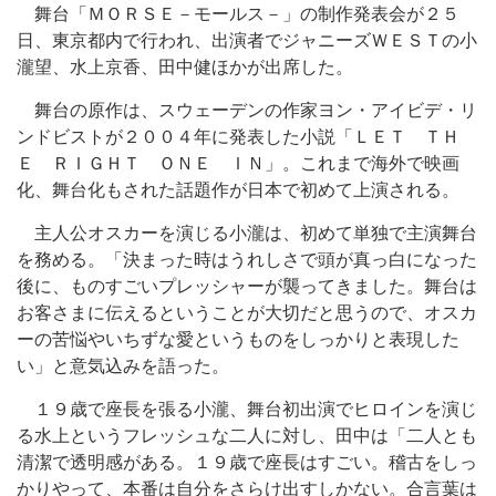
舞台「ＭＯＲＳＥ－モールス－」の制作発表会が２５
日、東京都内で行われ、出演者でジャニーズＷＥＳＴの小
瀧望、水上京香、田中健ほかが出席した。
舞台の原作は、スウェーデンの作家ヨン・アイビデ・リ
ンドビストが２００４年に発表した小説「ＬＥＴ ＴＨ
Ｅ ＲＩＧＨＴ ＯＮＥ ＩＮ」。これまで海外で映画
化、舞台化もされた話題作が日本で初めて上演される。
主人公オスカーを演じる小瀧は、初めて単独で主演舞台
を務める。「決まった時はうれしさで頭が真っ白になった
後に、ものすごいプレッシャーが襲ってきました。舞台は
お客さまに伝えるということが大切だと思うので、オスカ
ーの苦悩やいちずな愛というものをしっかりと表現した
い」と意気込みを語った。
１９歳で座長を張る小瀧、舞台初出演でヒロインを演じ
る水上というフレッシュな二人に対し、田中は「二人とも
清潔で透明感がある。１９歳で座長はすごい。稽古をしっ
かりやって、本番は自分をさらけ出すしかない。合言葉は