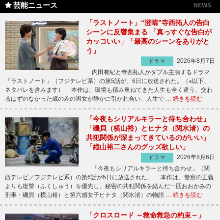
芸能ニュース
NEWS
「ラストノート」“澄晴”寺西拓人の告白
シーンに反響集まる 「真っすぐな告白が
カッコいい」「最高のシーンをありがと
う」
2026年8月7日
ドラマ
内田有紀と寺西拓人がダブル主演するドラマ
「ラストノート」（フジテレビ系）の第5話が、6日に放送された。（※以下、
ネタバレを含みます） 本作は、環境も積み重ねてきた人生も全く違う、交わ
るはずのなかった歳の差の男女が静かに引かれ合い、人生で …
続きを読む
「今夜もシリアルキラーと待ち合わせ」
「磯貝（横山裕）とヒナタ（関水渚）の
共犯関係が深まってきているのがいい」
「縦山裕二さんのグッズ欲しい」
2026年8月6日
ドラマ
「今夜もシリアルキラーと待ち合わせ」（関
西テレビ／フジテレビ系）の第6話が5日に放送された。 本作は、警察の正義
よりも復讐（ふくしゅう）を優先し、秘密の共犯関係を結んだ一匹おおかみの
刑事・磯貝（横山裕）と第六感女子ヒナタ（関水渚）の物語 …
続きを読む
「クロスロード ～救命救急の約束～」