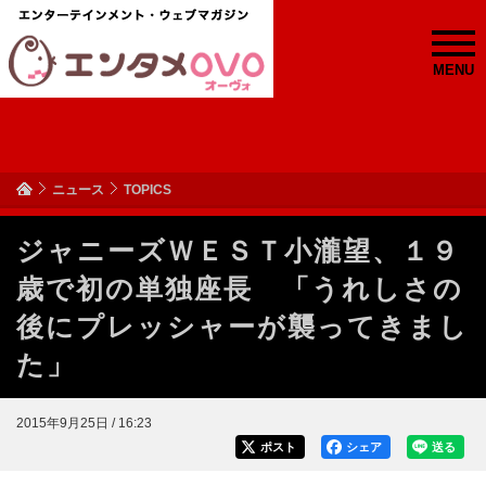
MENU
ニュース
TOPICS
ジャニーズＷＥＳＴ小瀧望、１９
歳で初の単独座長 「うれしさの
後にプレッシャーが襲ってきまし
た」
2015年9月25日 / 16:23
ポスト
シェア
送る