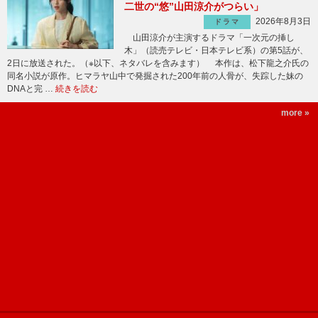
二世の“悠”山田涼介がつらい」
2026年8月3日
ドラマ
山田涼介が主演するドラマ「一次元の挿し
木」（読売テレビ・日本テレビ系）の第5話が、
2日に放送された。（※以下、ネタバレを含みます） 本作は、松下龍之介氏の
同名小説が原作。ヒマラヤ山中で発掘された200年前の人骨が、失踪した妹の
DNAと完 …
続きを読む
more »