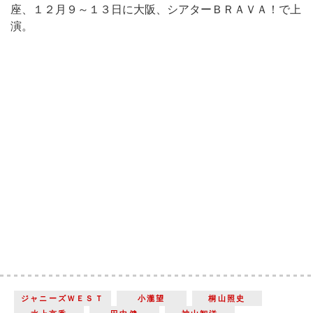
座、１２月９～１３日に大阪、シアターＢＲＡＶＡ！で上
演。
ジャニーズＷＥＳＴ
小瀧望
桐山照史