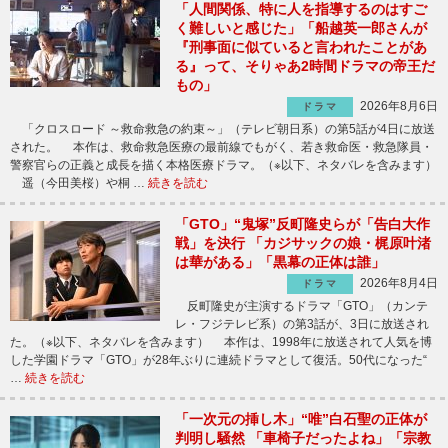
「人間関係、特に人を指導するのはすご
く難しいと感じた」「船越英一郎さんが
『刑事面に似ていると言われたことがあ
る』って、そりゃあ2時間ドラマの帝王だ
もの」
2026年8月6日
ドラマ
「クロスロード ～救命救急の約束～」（テレビ朝日系）の第5話が4日に放送
された。 本作は、救命救急医療の最前線でもがく、若き救命医・救急隊員・
警察官らの正義と成長を描く本格医療ドラマ。（※以下、ネタバレを含みます）
遥（今田美桜）や桐 …
続きを読む
「GTO」“鬼塚”反町隆史らが「告白大作
戦」を決行 「カジサックの娘・梶原叶渚
は華がある」「黒幕の正体は誰」
2026年8月4日
ドラマ
反町隆史が主演するドラマ「GTO」（カンテ
レ・フジテレビ系）の第3話が、3日に放送され
た。（※以下、ネタバレを含みます） 本作は、1998年に放送されて人気を博
した学園ドラマ「GTO」が28年ぶりに連続ドラマとして復活。50代になった“
…
続きを読む
「一次元の挿し木」“唯”白石聖の正体が
判明し騒然 「車椅子だったよね」「宗教