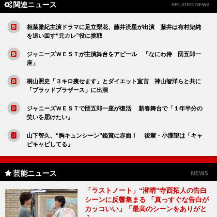
関連ニュース
RELATED NEWS
相葉雅紀主演ドラマに足立梨花、藤井流星が出演 藤井は有村架純
を追い回す“元カレ”役に挑戦
ジャニーズＷＥＳＴが主演舞台をアピール 「なにわ侍 団五郎一
座」
桐山照史「３キロ痩せます」とダイエット宣言 神山智洋らと共に
「ブラッドブラザース」に出演
ジャニーズＷＥＳＴで団五郎一座が復活 新春舞台で「１年半分の
笑いを届けたい」
山下智久、“胸キュンシーン”鑑賞に赤面！ 後輩・小瀧望は「キャ
ピキャピしてる」
芸能ニュース
NEWS
「ラストノート」“澄晴”寺西拓人の告白
シーンに反響集まる 「真っすぐな告白が
カッコいい」「最高のシーンをありがと