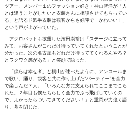
ツアー。メンバー１のファッション好き・神山智洋が「人
とは違うことがしたいと衣装さんに相談させてもらってい
る」と語るド派手衣装は観客からも好評で「かわいい！」
という声が上がっていた。
アクロバットも披露した濱田崇裕は「ステージに立って
みて、お客さんがこれだけ待っていてくれたということが
分かった。次の名古屋もどれだけ待っててくれるんやろ？
とワクワク感がある」と笑顔で語った。
「僕らは幸せ者」と桐山が述べたように、アンコールま
で歌い、踊り、観客と共に作り上げた“パーティー”を全力
で楽しんだ７人。「いろんな方に支えられてここまでこら
れた。２年目も僕たちらしく全力でぶっ飛ばしていくの
で、よかったらついてきてください！」と重岡が力強く語
り、幕を閉じた。