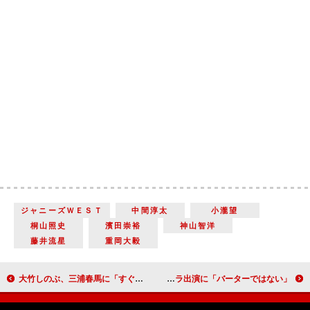
ジャニーズＷＥＳＴ
中間淳太
小瀧望
桐山照史
濱田崇裕
神山智洋
藤井流星
重岡大毅
大竹しのぶ、三浦春馬に「すぐついていく」 充実の舞台稽古振り返り喪失感も
柳楽優弥、「まれ」で土屋太鳳と三角関係 ドランク鈴木朝ドラ出演に「バーターではない」