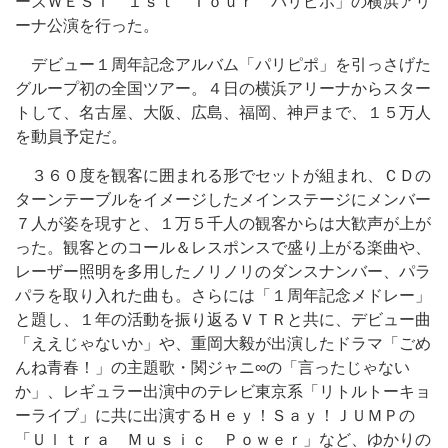
ーズＷＥＳＴ １ｓｔ Ｔｏｕｒ パリピポ」の横浜アリ
ーナ公演を行った。
デビュー１周年記念アルバム「パリピポ」を引っさげた
グループ初の全国ツアー。４日の横浜アリーナからスター
トして、名古屋、大阪、広島、福岡、神戸まで、１５万人
を動員予定だ。
３６０度を観客に囲まれる形でセットが組まれ、ＣＤの
ターンテーブルをイメージしたメインステージにメンバー
７人が姿を現すと、１万５千人の観客からは大歓声が上が
った。観客とのコール＆レスポンスで盛り上がる楽曲や、
レーザー照明を多用したノリノリのダンスナンバー、パラ
パラを取り入れた曲も。さらには「１周年記念メドレー」
と題し、１年の活動を振り返るＶＴＲと共に、デビュー曲
「ええじゃないか」や、重岡大毅が出演したドラマ「ごめ
んね青春！」の主題歌・関ジャニ∞の「言ったじゃない
か」、レギュラー出演中のテレビ東京系「リトルトーキョ
ーライブ」に共に出演するＨｅｙ！Ｓａｙ！ＪＵＭＰの
「Ｕｌｔｒａ Ｍｕｓｉｃ Ｐｏｗｅｒ」など、ゆかりの