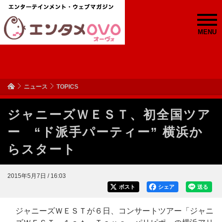
MENU
ニュース
TOPICS
ジャニーズＷＥＳＴ、初全国ツア
ー “ド派手パーティー” 横浜か
らスタート
2015年5月7日 / 16:03
ポスト
シェア
送る
ジャニーズＷＥＳＴが６日、コンサートツアー「ジャニ