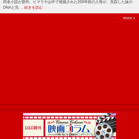
同名小説が原作。ヒマラヤ山中で発掘された200年前の人骨が、失踪した妹の
DNAと完 …
続きを読む
more »