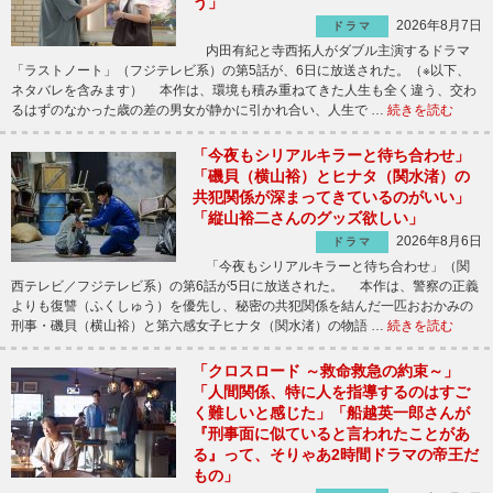
う」
2026年8月7日
ドラマ
内田有紀と寺西拓人がダブル主演するドラマ
「ラストノート」（フジテレビ系）の第5話が、6日に放送された。（※以下、
ネタバレを含みます） 本作は、環境も積み重ねてきた人生も全く違う、交わ
るはずのなかった歳の差の男女が静かに引かれ合い、人生で …
続きを読む
「今夜もシリアルキラーと待ち合わせ」
「磯貝（横山裕）とヒナタ（関水渚）の
共犯関係が深まってきているのがいい」
「縦山裕二さんのグッズ欲しい」
2026年8月6日
ドラマ
「今夜もシリアルキラーと待ち合わせ」（関
西テレビ／フジテレビ系）の第6話が5日に放送された。 本作は、警察の正義
よりも復讐（ふくしゅう）を優先し、秘密の共犯関係を結んだ一匹おおかみの
刑事・磯貝（横山裕）と第六感女子ヒナタ（関水渚）の物語 …
続きを読む
「クロスロード ～救命救急の約束～」
「人間関係、特に人を指導するのはすご
く難しいと感じた」「船越英一郎さんが
『刑事面に似ていると言われたことがあ
る』って、そりゃあ2時間ドラマの帝王だ
もの」