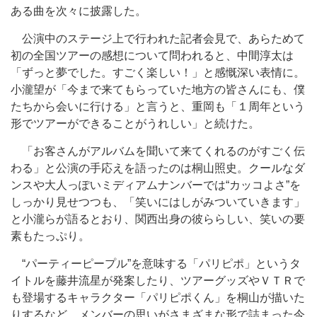
ある曲を次々に披露した。
公演中のステージ上で行われた記者会見で、あらためて
初の全国ツアーの感想について問われると、中間淳太は
「ずっと夢でした。すごく楽しい！」と感慨深い表情に。
小瀧望が「今まで来てもらっていた地方の皆さんにも、僕
たちから会いに行ける」と言うと、重岡も「１周年という
形でツアーができることがうれしい」と続けた。
「お客さんがアルバムを聞いて来てくれるのがすごく伝
わる」と公演の手応えを語ったのは桐山照史。クールなダ
ンスや大人っぽいミディアムナンバーでは“カッコよさ”を
しっかり見せつつも、「笑いにはしがみついていきます」
と小瀧らが語るとおり、関西出身の彼ららしい、笑いの要
素もたっぷり。
“パーティーピープル”を意味する「パリピポ」というタ
イトルを藤井流星が発案したり、ツアーグッズやＶＴＲで
も登場するキャラクター「パリピポくん」を桐山が描いた
りするなど、メンバーの思いがさまざまな形で詰まった今