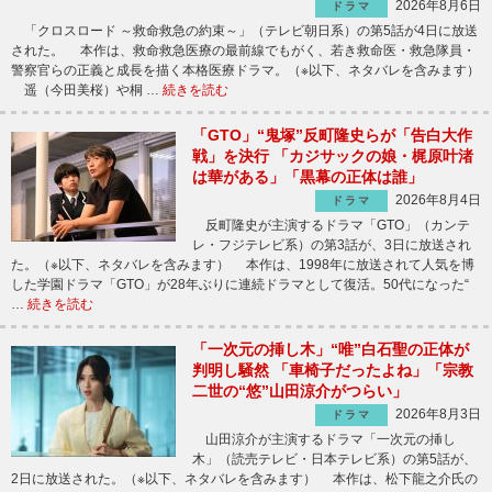
2026年8月6日
ドラマ
「クロスロード ～救命救急の約束～」（テレビ朝日系）の第5話が4日に放送
された。 本作は、救命救急医療の最前線でもがく、若き救命医・救急隊員・
警察官らの正義と成長を描く本格医療ドラマ。（※以下、ネタバレを含みます）
遥（今田美桜）や桐 …
続きを読む
「GTO」“鬼塚”反町隆史らが「告白大作
戦」を決行 「カジサックの娘・梶原叶渚
は華がある」「黒幕の正体は誰」
2026年8月4日
ドラマ
反町隆史が主演するドラマ「GTO」（カンテ
レ・フジテレビ系）の第3話が、3日に放送され
た。（※以下、ネタバレを含みます） 本作は、1998年に放送されて人気を博
した学園ドラマ「GTO」が28年ぶりに連続ドラマとして復活。50代になった“
…
続きを読む
「一次元の挿し木」“唯”白石聖の正体が
判明し騒然 「車椅子だったよね」「宗教
二世の“悠”山田涼介がつらい」
2026年8月3日
ドラマ
山田涼介が主演するドラマ「一次元の挿し
木」（読売テレビ・日本テレビ系）の第5話が、
2日に放送された。（※以下、ネタバレを含みます） 本作は、松下龍之介氏の