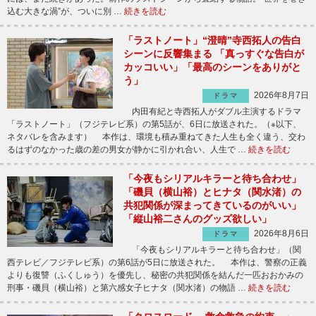
込む大きな渦”が、ついに別 …
続きを読む
「ラストノート」“澄晴”寺西拓人の告白
シーンに反響集まる 「真っすぐな告白が
カッコいい」「最高のシーンをありがと
う」
2026年8月7日
ドラマ
内田有紀と寺西拓人がダブル主演するドラマ
「ラストノート」（フジテレビ系）の第5話が、6日に放送された。（※以下、
ネタバレを含みます） 本作は、環境も積み重ねてきた人生も全く違う、交わ
るはずのなかった歳の差の男女が静かに引かれ合い、人生で …
続きを読む
「今夜もシリアルキラーと待ち合わせ」
「磯貝（横山裕）とヒナタ（関水渚）の
共犯関係が深まってきているのがいい」
「縦山裕二さんのグッズ欲しい」
2026年8月6日
ドラマ
「今夜もシリアルキラーと待ち合わせ」（関
西テレビ／フジテレビ系）の第6話が5日に放送された。 本作は、警察の正義
よりも復讐（ふくしゅう）を優先し、秘密の共犯関係を結んだ一匹おおかみの
刑事・磯貝（横山裕）と第六感女子ヒナタ（関水渚）の物語 …
続きを読む