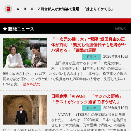
Ａ．Ｂ．Ｃ－Ｚ河合郁人が女装姿で登場 「妹よりイケてる」
芸能ニュース
NEWS
「一次元の挿し木」“紫陽”堀田真由の正
体が判明 「義父も仙波佳代子も思考がヤ
バ過ぎる」「衝撃の展開」
2026年8月10日
ドラマ
山田涼介が主演するドラマ「一次元の挿し
木」（読売テレビ・日本テレビ系）の第6話が、
9日に放送された。（※以下、ネタバレを含みます） 本作は、松下龍之介氏の
同名小説が原作。ヒマラヤ山中で発掘された200年前の人骨が、失踪した妹の
DNAと完 …
続きを読む
日曜劇場「VIVANT」「マジかよ野崎」
「ラストがショック過ぎてぼうぜん」
2026年8月10日
ドラマ
「VIVANT」（TBS系）の第13話が9日に放送
された。 本作は、2023年夏、日本中を熱狂さ
せたドラマの続編。乃木憂助（堺雅人）の冒険
には、まだ続きがあった。前作のラストシーンから直結する物語。“世界を巻き