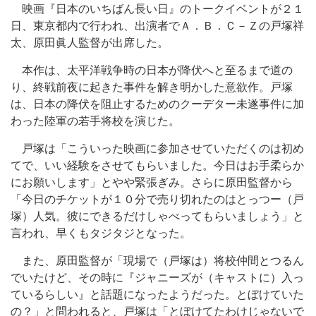
映画『日本のいちばん長い日』のトークイベントが２１
日、東京都内で行われ、出演者でＡ．Ｂ．Ｃ－Ｚの戸塚祥
太、原田眞人監督が出席した。
本作は、太平洋戦争時の日本が降伏へと至るまで道の
り、終戦前夜に起きた事件を解き明かした意欲作。戸塚
は、日本の降伏を阻止するためのクーデター未遂事件に加
わった陸軍の若手将校を演じた。
戸塚は「こういった映画に参加させていただくのは初め
てで、いい経験をさせてもらいました。今日はお手柔らか
にお願いします」とやや緊張ぎみ。さらに原田監督から
「今日のチケットが１０分で売り切れたのはとっつー（戸
塚）人気。彼にできるだけしゃべってもらいましょう」と
言われ、早くもタジタジとなった。
また、原田監督が「現場で（戸塚は）将校仲間とつるん
でいたけど、その時に『ジャニーズが（キャストに）入っ
ているらしい』と話題になったようだった。とぼけていた
の？」と問われると、戸塚は「とぼけてたわけじゃないで