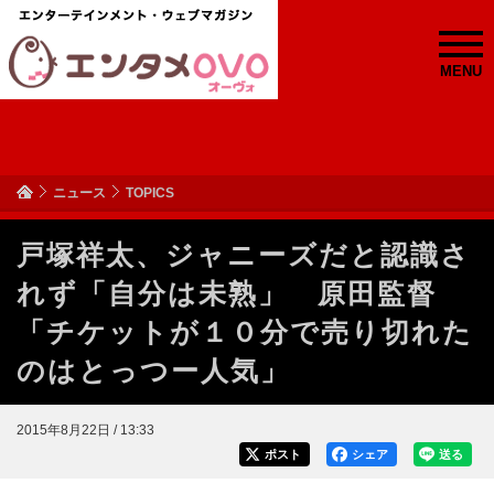
MENU
ニュース
TOPICS
戸塚祥太、ジャニーズだと認識さ
れず「自分は未熟」 原田監督
「チケットが１０分で売り切れた
のはとっつー人気」
2015年8月22日 / 13:33
ポスト
シェア
送る