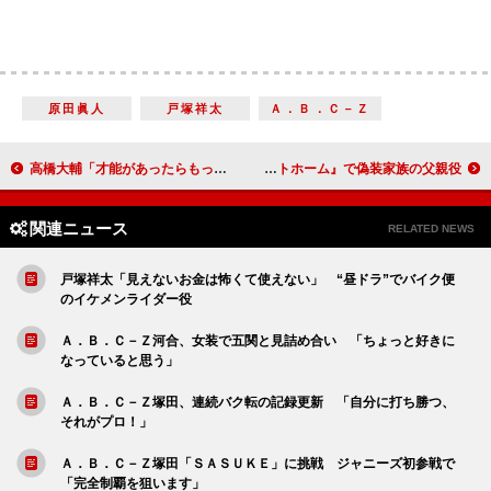
原田眞人
戸塚祥太
Ａ．Ｂ．Ｃ－Ｚ
高橋大輔「才能があったらもっと上にいっていた」 「２２歳前の自分はとても見返せない」
竹野内豊、息子役に「偉いよね」と優しいまなざしを 『ａｔ ＨＯＭＥ アットホーム』で偽装家族の父親役
関連ニュース
RELATED NEWS
戸塚祥太「見えないお金は怖くて使えない」 “昼ドラ”でバイク便
のイケメンライダー役
Ａ．Ｂ．Ｃ－Ｚ河合、女装で五関と見詰め合い 「ちょっと好きに
なっていると思う」
Ａ．Ｂ．Ｃ－Ｚ塚田、連続バク転の記録更新 「自分に打ち勝つ、
それがプロ！」
Ａ．Ｂ．Ｃ－Ｚ塚田「ＳＡＳＵＫＥ」に挑戦 ジャニーズ初参戦で
「完全制覇を狙います」