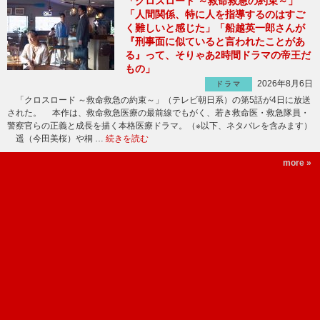
「クロスロード ～救命救急の約束～」
「人間関係、特に人を指導するのはすご
く難しいと感じた」「船越英一郎さんが
『刑事面に似ていると言われたことがあ
る』って、そりゃあ2時間ドラマの帝王だ
もの」
2026年8月6日
ドラマ
「クロスロード ～救命救急の約束～」（テレビ朝日系）の第5話が4日に放送
された。 本作は、救命救急医療の最前線でもがく、若き救命医・救急隊員・
警察官らの正義と成長を描く本格医療ドラマ。（※以下、ネタバレを含みます）
遥（今田美桜）や桐 …
続きを読む
more »