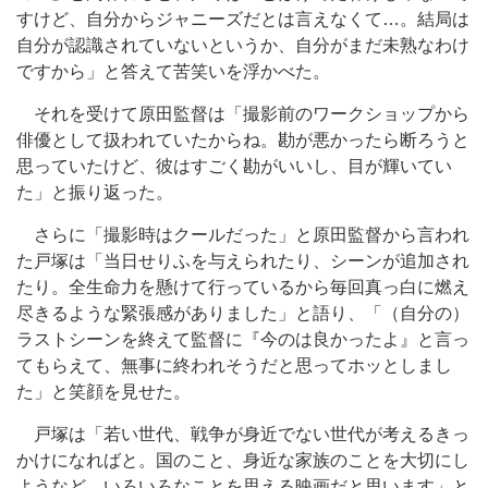
すけど、自分からジャニーズだとは言えなくて…。結局は
自分が認識されていないというか、自分がまだ未熟なわけ
ですから」と答えて苦笑いを浮かべた。
それを受けて原田監督は「撮影前のワークショップから
俳優として扱われていたからね。勘が悪かったら断ろうと
思っていたけど、彼はすごく勘がいいし、目が輝いてい
た」と振り返った。
さらに「撮影時はクールだった」と原田監督から言われ
た戸塚は「当日せりふを与えられたり、シーンが追加され
たり。全生命力を懸けて行っているから毎回真っ白に燃え
尽きるような緊張感がありました」と語り、「（自分の）
ラストシーンを終えて監督に『今のは良かったよ』と言っ
てもらえて、無事に終われそうだと思ってホッとしまし
た」と笑顔を見せた。
戸塚は「若い世代、戦争が身近でない世代が考えるきっ
かけになればと。国のこと、身近な家族のことを大切にし
ようなど、いろいろなことを思える映画だと思います」と