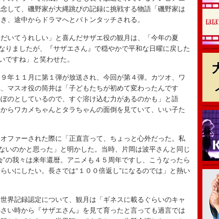
記念して、磯野家が大縄跳びの記録に挑戦する物語「磯野家は
描き、途中からドラマへとバトンタッチされる。
だいてうれしい」と喜んだサザエ役の観月は、「今年の夏
となりましたが、『サザエさん』で穏やかで平和な日曜に戻した
たいですね」と笑わせた。
９年１１月に第１弾が放送され、今回が第４弾。カツオ、ワ
れ、マスオ役の筒井は「子どもたちが初めて変わったんです
のぼのとしているので、すぐ溶け込む力があるのかも」と語
段からワカメちゃんとタラちゃんの面倒を見ていて、いい子た
オファーされた際に「正直言って、ちょっと心外だった。私
けないのかと思った」と明かした。当時、片岡は波平さんと同じ
会”の我々は来年還暦。アニメも４５周年ですし、こうなったら
らいにしたい。長さでは“１００倍返し”になるのでは」と熱い
世界記録認定について、観月は「ギネスに載るぐらいのキャ
小さい時から『サザエさん』を見て育ったと言っても過言では