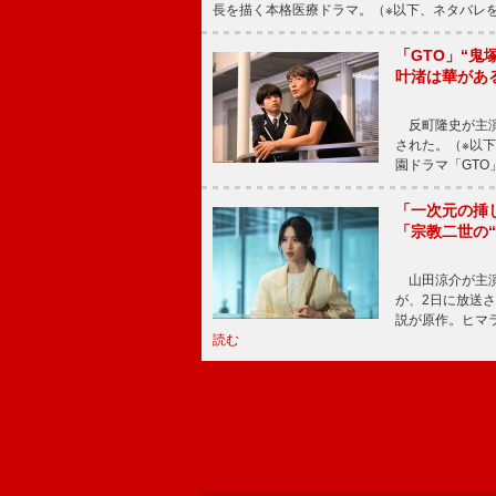
長を描く本格医療ドラマ。（※以下、ネタバレ
「GTO」“
叶渚は華があ
反町隆史が主演
された。（※以
園ドラマ「GTO
「一次元の挿
「宗教二世の
山田涼介が主演
が、2日に放送
説が原作。ヒマラ
読む