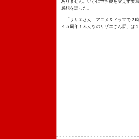
ありません。いかに世界観を変えず実
感想を語った。
「サザエさん アニメ＆ドラマで２時
４５周年！みんなのサザエさん展」は