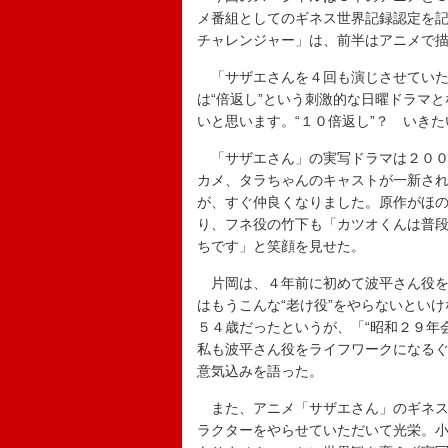
メ番組としてのギネス世界記録認定を
チャレンジャー」は、前半はアニメで
「サザエさんを４回も演じさせていた
は“倍返し”という刺激的な日曜ドラマ
いと思います。“１０倍返し”？ いき
「サザエさん」の実写ドラマは２００
カメ、タラちゃんのキャストが一新さ
が、すぐ仲良くなりました。原作がほ
り、フネ役の竹下も「カツオくんは普
ちです」と笑顔を見せた。
片岡は、４年前に初めて波平さん役を
はもうこんな“老け役”をやらないとい
５４歳だったというが、「“昭和２９年
私も波平さん役をライフワークになるぐ
意気込みを語った。
また、アニメ「サザエさん」のギネス
ラクターをやらせていただいて光栄。