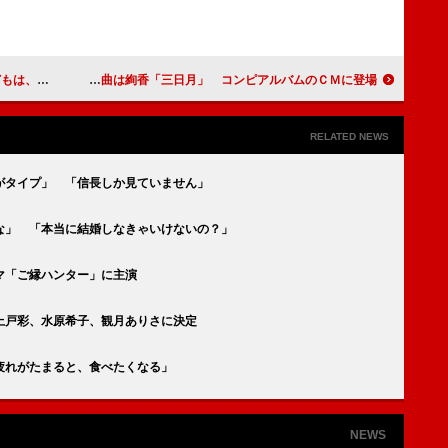
ほしい」」
有村架純、思い出の曲は絢香「三日月」 コンピアルバムのＣＭに登場
RELATED NEWS
がタイプ」 「信長しか見ていません」
な」 「本当に結婚しなきゃいけないの？」
マ「ご縁ハンター」に主演
上戸彩、水原希子、観月ありさに決定
疲れがたまると、食べたくなる」
NEWS