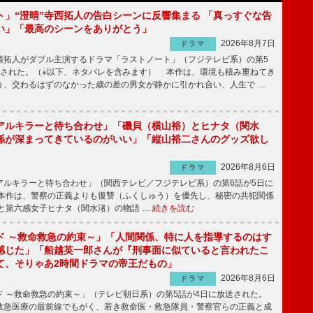
ト」“澄晴”寺西拓人の告白シーンに反響集まる 「真っすぐな告
い」「最高のシーンをありがとう」
2026年8月7日
ドラマ
拓人がダブル主演するドラマ「ラストノート」（フジテレビ系）の第5
送された。（※以下、ネタバレを含みます） 本作は、環境も積み重ねてき
う、交わるはずのなかった歳の差の男女が静かに引かれ合い、人生で …
アルキラーと待ち合わせ」「磯貝（横山裕）とヒナタ（関水
係が深まってきているのがいい」「縦山裕二さんのグッズ欲し
2026年8月6日
ドラマ
ルキラーと待ち合わせ」（関西テレビ／フジテレビ系）の第6話が5日に
本作は、警察の正義よりも復讐（ふくしゅう）を優先し、秘密の共犯関係
と第六感女子ヒナタ（関水渚）の物語 …
続きを読む
ド ～救命救急の約束～」「人間関係、特に人を指導するのはす
感じた」「船越英一郎さんが『刑事面に似ていると言われたこ
て、そりゃあ2時間ドラマの帝王だもの」
2026年8月6日
ドラマ
 ～救命救急の約束～」（テレビ朝日系）の第5話が4日に放送された。
急医療の最前線でもがく、若き救命医・救急隊員・警察官らの正義と成