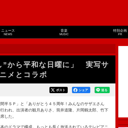
ニュース
音楽
特別企画
NEWS
MUSIC
PR
し”から平和な日曜に」 実写サ
ニメとコラボ
ポスト
シェア
送る
間半ＳＰ」と「ありがとう４５周年！みんなのサザエさん
で行われ、出演者の観月ありさ、筒井道隆、片岡鶴太郎、竹下
出席した。
本のドラマで構成。もっとも長く放送されているテレビアニ