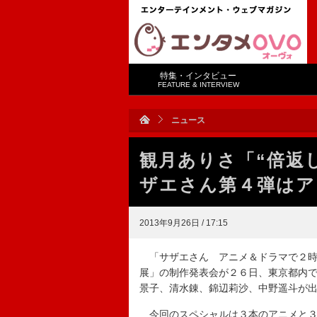
特集・インタビュー
FEATURE & INTERVIEW
ニュース
観月ありさ「“倍返
ザエさん第４弾はア
2013年9月26日 / 17:15
「サザエさん アニメ＆ドラマで２時
展」の制作発表会が２６日、東京都内
景子、清水錬、錦辺莉沙、中野遥斗が
今回のスペシャルは３本のアニメと３