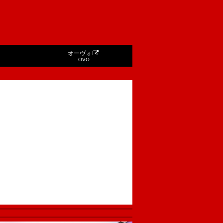
オーヴォ
OVO