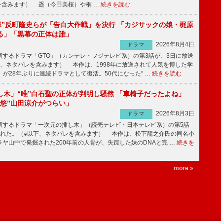
を含みます） 遥（今田美桜）や桐 …
続きを読む
鬼塚”反町隆史らが「告白大作戦」を決行 「カジサックの娘・梶原
る」「黒幕の正体は誰」
2026年8月4日
ドラマ
するドラマ「GTO」（カンテレ・フジテレビ系）の第3話が、3日に放送
下、ネタバレを含みます） 本作は、1998年に放送されて人気を博した学
」が28年ぶりに連続ドラマとして復活。50代になった“ …
続きを読む
し木」“唯”白石聖の正体が判明し騒然 「車椅子だったよね」
“悠”山田涼介がつらい」
2026年8月3日
ドラマ
するドラマ「一次元の挿し木」（読売テレビ・日本テレビ系）の第5話
された。（※以下、ネタバレを含みます） 本作は、松下龍之介氏の同名小
ヤ山中で発掘された200年前の人骨が、失踪した妹のDNAと完 …
続きを
more »