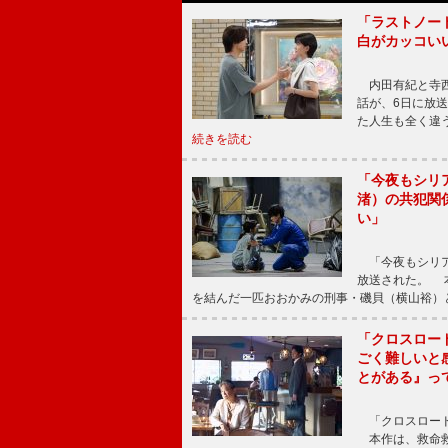
「ラストノー
白がカッコい
内田有紀と寺西
話が、6日に放
た人生も全く違
続きを読む
「今夜もシリ
渚）の共犯関
い」
「今夜もシリア
放送された。 
を結んだ一匹おおかみの刑事・磯貝（横山裕）
「クロスロー
ごく難しいと
とがある』っ
「クロスロード
本作は、救命救