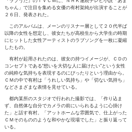
『ラブうた』のＴＶＣＭに、ＮＨＫ連続テレビ小説「あま
ちゃん」で注目を集める女優の有村架純が出演することが
２６日、発表された。
このアルバムは、メーンのリスナー層として２０代半ば
以降の女性を想定し、彼女たちが高校生から大学生の時期
にヒットした女性アーティストのラブソングを一枚に凝縮
したもの。
有村が起用されたのは、彼女の持つイメージが、ＣＤの
コンセプトである“想いを大切な人に届けたい”という女性
の純粋な気持ちを表現するのにぴったりという理由から。
ＣＭの中で有村は「うれしい気持ち」や「切ない気持ち」
などさまざまな表情を見せている。
都内某所のスタジオで行われた撮影では、「作り込ま
ず、自然体な自分でカメラの前にいられるように心掛け
た」と話す有村。「アットホームな雰囲気で、仕上がった
ＣＭそのもののような和やかな現場でした」と振り返って
いる。