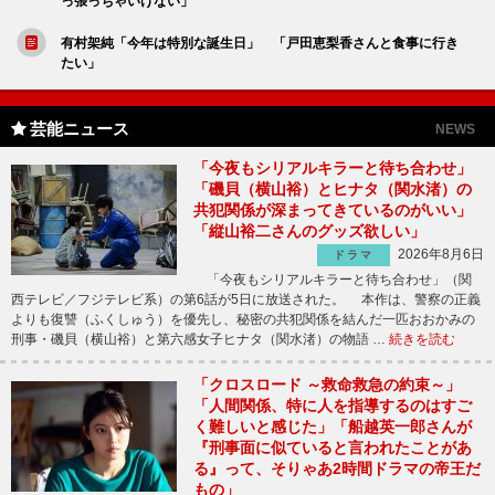
っ張っちゃいけない」
有村架純「今年は特別な誕生日」 「戸田恵梨香さんと食事に行き
たい」
芸能ニュース
NEWS
「今夜もシリアルキラーと待ち合わせ」
「磯貝（横山裕）とヒナタ（関水渚）の
共犯関係が深まってきているのがいい」
「縦山裕二さんのグッズ欲しい」
2026年8月6日
ドラマ
「今夜もシリアルキラーと待ち合わせ」（関
西テレビ／フジテレビ系）の第6話が5日に放送された。 本作は、警察の正義
よりも復讐（ふくしゅう）を優先し、秘密の共犯関係を結んだ一匹おおかみの
刑事・磯貝（横山裕）と第六感女子ヒナタ（関水渚）の物語 …
続きを読む
「クロスロード ～救命救急の約束～」
「人間関係、特に人を指導するのはすご
く難しいと感じた」「船越英一郎さんが
『刑事面に似ていると言われたことがあ
る』って、そりゃあ2時間ドラマの帝王だ
もの」