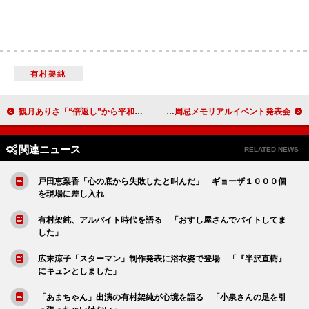
有村架純
観月ありさ「“倍返し”から平和な日曜に」 実写サザエさん第４弾はアニメとコラボ
勘九郎「七之助が“叔父バカ”で困る」 勘三郎さん一周忌メモリアルイベント発表会
関連ニュース
RELATED NEWS
戸田恵梨香「心の底から失敗したと叫んだ」 ギョーザ１０００個
を現場に差し入れ
有村架純、アルバイト時代を語る 「おすし屋さんでバイトしてま
した」
広末涼子「スターマン」制作発表に浴衣姿で登場 「『半沢直樹』
にキュンとしました」
「あまちゃん」出演の有村架純が心境を語る 「小泉さんの足を引