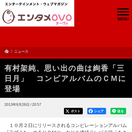
MENU
ニュース
有村架純、思い出の曲は絢香「三
日月」 コンピアルバムのＣＭに
登場
2013年9月26日 / 20:57
ポスト
シェア
送る
１０月２日にリリースされるコンピレーションアルバム