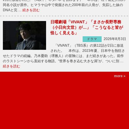
同名小説が原作。ヒマラヤ山中で発掘された200年前の人骨が、失踪した妹の
DNAと完 …
続きを読む
日曜劇場「VIVANT」「まさか長野専務
（小日向文世）が…」「こうなると皆が
怪しく見える」
2026年8月3日
ドラマ
「VIVANT」（TBS系）の第12話が2日に放送
された。 本作は、2023年夏、日本中を熱狂さ
せたドラマの続編。乃木憂助（堺雅人）の冒険には、まだ続きがあった。前作
のラストシーンから直結する物語。“世界を巻き込む大きな渦”が、ついに別 …
続きを読む
more »