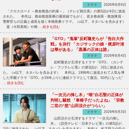
2026年8月6日
ドラマ
「クロスロード ～救命救急の約束～」（テレビ朝日系）の第5話が4日に放送
された。 本作は、救命救急医療の最前線でもがく、若き救命医・救急隊員・
警察官らの正義と成長を描く本格医療ドラマ。（※以下、ネタバレを含みます）
遥（今田美桜）や桐 …
続きを読む
「GTO」“鬼塚”反町隆史らが「告白大作
戦」を決行 「カジサックの娘・梶原叶渚
は華がある」「黒幕の正体は誰」
2026年8月4日
ドラマ
反町隆史が主演するドラマ「GTO」（カンテ
レ・フジテレビ系）の第3話が、3日に放送され
た。（※以下、ネタバレを含みます） 本作は、1998年に放送されて人気を博
した学園ドラマ「GTO」が28年ぶりに連続ドラマとして復活。50代になった“
…
続きを読む
「一次元の挿し木」“唯”白石聖の正体が
判明し騒然 「車椅子だったよね」「宗教
二世の“悠”山田涼介がつらい」
2026年8月3日
ドラマ
山田涼介が主演するドラマ「一次元の挿し
木」（読売テレビ・日本テレビ系）の第5話が、
2日に放送された。（※以下、ネタバレを含みます） 本作は、松下龍之介氏の