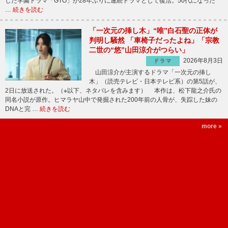
した学園ドラマ「GTO」が28年ぶりに連続ドラマとして復活。50代になった“
…
続きを読む
「一次元の挿し木」“唯”白石聖の正体が
判明し騒然 「車椅子だったよね」「宗教
二世の“悠”山田涼介がつらい」
2026年8月3日
ドラマ
山田涼介が主演するドラマ「一次元の挿し
木」（読売テレビ・日本テレビ系）の第5話が、
2日に放送された。（※以下、ネタバレを含みます） 本作は、松下龍之介氏の
同名小説が原作。ヒマラヤ山中で発掘された200年前の人骨が、失踪した妹の
DNAと完 …
続きを読む
more »