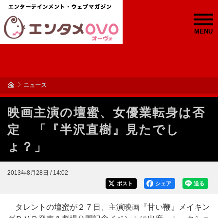
MENU
ニュース
映画主演の壇蜜、女優業転身は否
定 「『半沢直樹』見たでし
ょ？」
2013年8月28日 / 14:02
ポスト
シェア
送る
タレントの壇蜜が２７日、主演映画『甘い鞭』メイキン