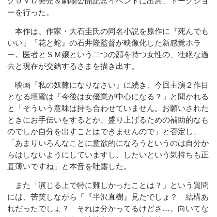
グＤＶＤ発売＆劇場公開記念イベントに出席、トークショ
ーを行った。
本作は、作家・大石圭氏の同名小説を原作に『死んでも
いい』『花と蛇』の石井隆監督が映像化した新感覚ホラ
ー。医者とＳＭ嬢という二つの顔を持つ女性の、壮絶な過
去と現在が交錯するさまを描き出す。
映画『私の奴隷になりなさい』に続き、今回主演２作目
となる壇蜜は「今後は女優業が中心になる？」と聞かれる
と「そういう意味は持ち合わせていません。お願いされた
ときにお手伝いをするとか、盛り上げるための補助的なも
のでしか自分を出すことはできませんので」と否定し、
「あまりいろんなことに意欲的になろうというのは自分か
らはしないようにしていますし、したいという気持ちも正
直薄いですね」と本音を吐露した。
また「演じる上で特に難しかったことは？」という質問
には、苦笑しながら「『半沢直樹』見たでしょ？ 結構あ
れだったでしょ？ それは分かってるけどさ…。向いてな