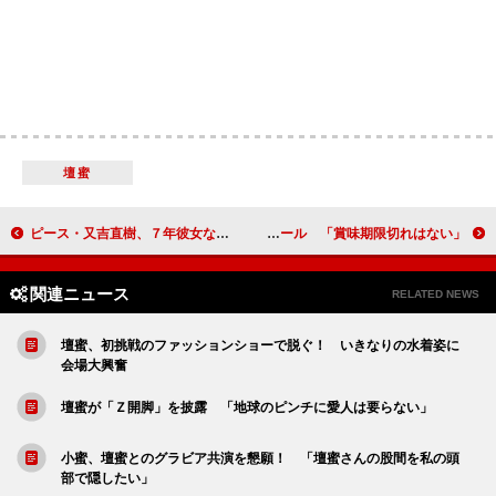
壇蜜
ピース・又吉直樹、７年彼女なし？ 恋人不在もプロポーズは「３～５年後に」
米倉涼子、世の女性にエール 「賞味期限切れはない」
関連ニュース
RELATED NEWS
壇蜜、初挑戦のファッションショーで脱ぐ！ いきなりの水着姿に
会場大興奮
壇蜜が「Ｚ開脚」を披露 「地球のピンチに愛人は要らない」
小蜜、壇蜜とのグラビア共演を懇願！ 「壇蜜さんの股間を私の頭
部で隠したい」