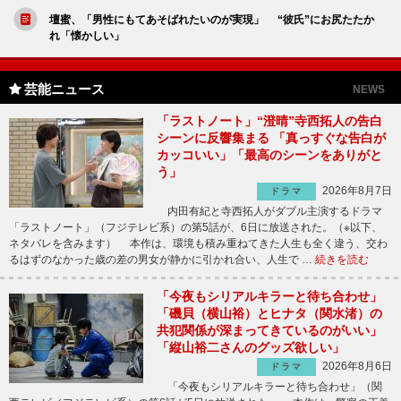
壇蜜、「男性にもてあそばれたいのが実現」 “彼氏”にお尻たたか
れ「懐かしい」
芸能ニュース
NEWS
「ラストノート」“澄晴”寺西拓人の告白
シーンに反響集まる 「真っすぐな告白が
カッコいい」「最高のシーンをありがと
う」
2026年8月7日
ドラマ
内田有紀と寺西拓人がダブル主演するドラマ
「ラストノート」（フジテレビ系）の第5話が、6日に放送された。（※以下、
ネタバレを含みます） 本作は、環境も積み重ねてきた人生も全く違う、交わ
るはずのなかった歳の差の男女が静かに引かれ合い、人生で …
続きを読む
「今夜もシリアルキラーと待ち合わせ」
「磯貝（横山裕）とヒナタ（関水渚）の
共犯関係が深まってきているのがいい」
「縦山裕二さんのグッズ欲しい」
2026年8月6日
ドラマ
「今夜もシリアルキラーと待ち合わせ」（関