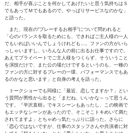
だ、相手が喜ぶことを何かしてあげたいと思う気持ちはＳ
でもあってＭでもあるので。やっぱりサービスなのかな」
と語った。
また、現在の“プレーするお相手”について問われると
「心のバランスを取るためにも、できればご主人様の一人
でもいればいいんでしょうけれども…。ファンの方がいら
っしゃいますし、いろんな人の前に出るお仕事ですので。
あえてプライベートでご主人様をつくらず、そういうこと
を演技だけで、また公の場だけでするというのも、一種の
ファンの方に対するプレーの一環、パフォーマンスでもあ
るのかなと思います」と自身の考えを語った。
トークショーでも同様に「最近、恋してますか？」とい
う質問が男性から出ると「まだね、いいかな～って思うん
です。『半沢直樹』でキスシーンもあったし、この映画で
もエッチなシーンがあったので、そこそこトキめいて満た
されてますよ」とちゃめっ気たっぷりに語った。さらに
「恋心ではないですが、仕事のスタッフさんや共演者に対