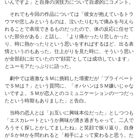
いんですよ」と自身の演技力について自虐的にコメント。
それでも今回の作品については「彼女が抱えているトラ
ウマや悲しみというものは、泣いたりむちで痛みを与えら
れることで表現できるものだったので、体の反応に任せて
いた部分がある」と話し、「より痛かったり悲しかった
り、時に熱かったりという思いをすればするほど、出る表
情というのもあった。仕上がりを見た時に、そういう思い
が全部顔に出ていたので“顔芸”としては成功しています」
とユーモアたっぷりに語った。
劇中では過激なＳＭに挑戦した壇蜜だが「プライベート
でＳＭは？」という質問に、「オバハンはＳＭ嫌いじゃな
いですよ。ＳＭが恋人とのコミュニケーションの一つだっ
たという時期もありました」と告白。
当時の恋人とは「お互いに興味本位だった」としつつも
「エスカレートというか興味が湧き過ぎちゃって、二人で
ろうそく探しとかしてましたね」と笑顔で振り返り、自身
がＳかＭかを問われると「相手によって変わると思う。た