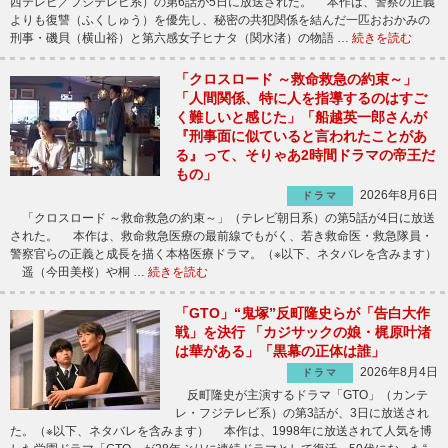
西テレビ／フジテレビ系）の第6話が5日に放送された。 本作は、警察の正義
よりも復讐（ふくしゅう）を優先し、秘密の共犯関係を結んだ一匹おおかみの
刑事・磯貝（横山裕）と第六感女子ヒナタ（関水渚）の物語 …
続きを読む
「クロスロード ～救命救急の約束～」
「人間関係、特に人を指導するのはすご
く難しいと感じた」「船越英一郎さんが
『刑事面に似ていると言われたことがあ
る』って、そりゃあ2時間ドラマの帝王だ
もの」
2026年8月6日
ドラマ
「クロスロード ～救命救急の約束～」（テレビ朝日系）の第5話が4日に放送
された。 本作は、救命救急医療の最前線でもがく、若き救命医・救急隊員・
警察官らの正義と成長を描く本格医療ドラマ。（※以下、ネタバレを含みます）
遥（今田美桜）や桐 …
続きを読む
「GTO」“鬼塚”反町隆史らが「告白大作
戦」を決行 「カジサックの娘・梶原叶渚
は華がある」「黒幕の正体は誰」
2026年8月4日
ドラマ
反町隆史が主演するドラマ「GTO」（カンテ
レ・フジテレビ系）の第3話が、3日に放送され
た。（※以下、ネタバレを含みます） 本作は、1998年に放送されて人気を博