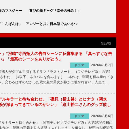
行のマネジャー 喜びの新ギャグ「幸せの極み！」
「こんばんは」 アンジーと共に日本語であいさつ
NEWS
ト」“澄晴”寺西拓人の告白シーンに反響集まる 「真っすぐな告
い」「最高のシーンをありがとう」
2026年8月7日
ドラマ
拓人がダブル主演するドラマ「ラストノート」（フジテレビ系）の第5
送された。（※以下、ネタバレを含みます） 本作は、環境も積み重ねてき
う、交わるはずのなかった歳の差の男女が静かに引かれ合い、人生で …
アルキラーと待ち合わせ」「磯貝（横山裕）とヒナタ（関水
係が深まってきているのがいい」「縦山裕二さんのグッズ欲し
2026年8月6日
ドラマ
ルキラーと待ち合わせ」（関西テレビ／フジテレビ系）の第6話が5日に
本作は、警察の正義よりも復讐（ふくしゅう）を優先し、秘密の共犯関係