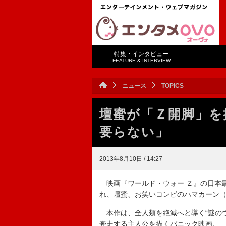
特集・インタビュー
FEATURE & INTERVIEW
ニュース
TOPICS
壇蜜が「Ｚ開脚」を
要らない」
2013年8月10日 / 14:27
映画『ワールド・ウォー Ｚ』の日本
れ、壇蜜、お笑いコンビのハマカーン
本作は、全人類を絶滅へと導く“謎のウ
奔走する主人公を描くパニック映画。