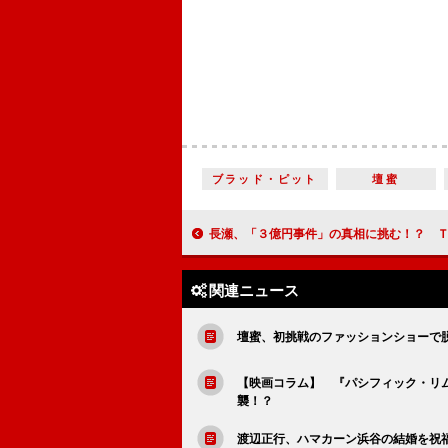
ブラッド・ピット
壇蜜
長瀬、「３億円事件」の真相に挑む！？ ＴＢＳ系１０月ドラマ「クロ
関連ニュース
壇蜜、初挑戦のファッションショーで
【映画コラム】 『パシフィック・リ
襲！？
渡辺正行、ハマカーン浜谷の結婚を祝