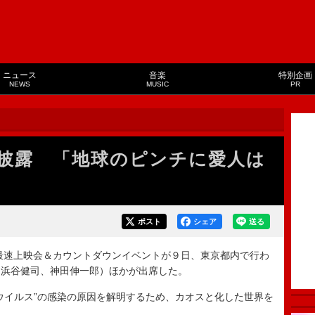
ニュース
音楽
特別企画
NEWS
MUSIC
PR
披露 「地球のピンチに愛人は
ポスト
シェア
送る
最速上映会＆カウントダウンイベントが９日、東京都内で行わ
（浜谷健司、神田伸一郎）ほかが出席した。
イルス”の感染の原因を解明するため、カオスと化した世界を