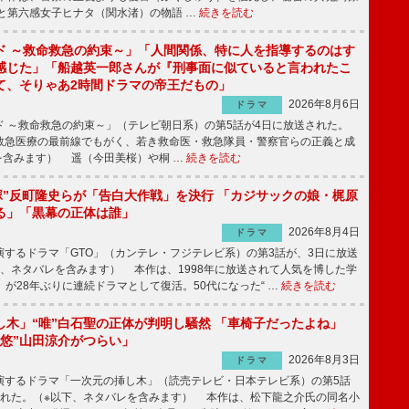
と第六感女子ヒナタ（関水渚）の物語 …
続きを読む
ド ～救命救急の約束～」「人間関係、特に人を指導するのはす
感じた」「船越英一郎さんが『刑事面に似ていると言われたこ
て、そりゃあ2時間ドラマの帝王だもの」
2026年8月6日
ドラマ
 ～救命救急の約束～」（テレビ朝日系）の第5話が4日に放送された。
急医療の最前線でもがく、若き救命医・救急隊員・警察官らの正義と成
を含みます） 遥（今田美桜）や桐 …
続きを読む
鬼塚”反町隆史らが「告白大作戦」を決行 「カジサックの娘・梶原
る」「黒幕の正体は誰」
2026年8月4日
ドラマ
するドラマ「GTO」（カンテレ・フジテレビ系）の第3話が、3日に放送
下、ネタバレを含みます） 本作は、1998年に放送されて人気を博した学
」が28年ぶりに連続ドラマとして復活。50代になった“ …
続きを読む
し木」“唯”白石聖の正体が判明し騒然 「車椅子だったよね」
“悠”山田涼介がつらい」
2026年8月3日
ドラマ
するドラマ「一次元の挿し木」（読売テレビ・日本テレビ系）の第5話
された。（※以下、ネタバレを含みます） 本作は、松下龍之介氏の同名小