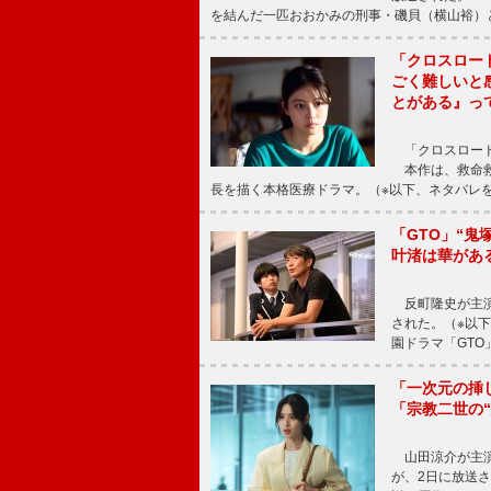
を結んだ一匹おおかみの刑事・磯貝（横山裕）
「クロスロー
ごく難しいと
とがある』っ
「クロスロード
本作は、救命救
長を描く本格医療ドラマ。（※以下、ネタバレ
「GTO」“
叶渚は華があ
反町隆史が主演
された。（※以
園ドラマ「GTO
「一次元の挿
「宗教二世の
山田涼介が主演
が、2日に放送