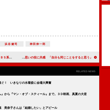
浜谷健司
神田伸一郎
コーチ」主演
福士蒼汰、親友思いの役に共感 「自分も同じことをすると思う」
RELATED NEWS
脱ぐ！ いきなりの水着姿に会場大興奮
ム』から『マン・オブ・スティール』まで。３Ｄ映画、真夏の大逆
福 美奈子さんは「結婚したい」とアピール