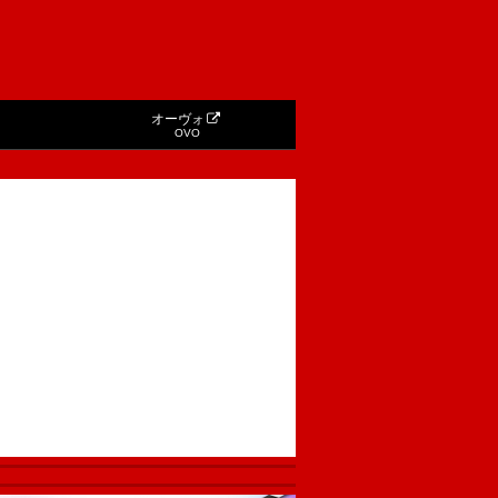
オーヴォ
OVO