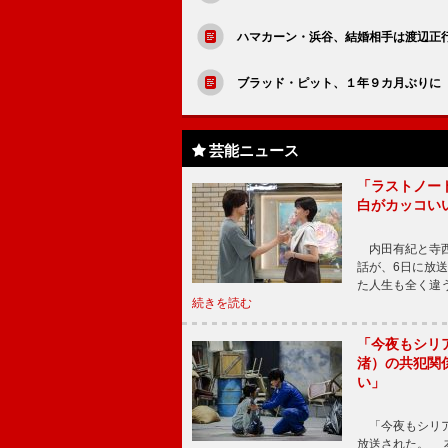
ハマカーン・浜谷、結婚相手は渡辺正
ブラッド・ピット、１年９カ月ぶりに
芸能ニュース
「ラストノー
白がカッコい
内田有紀と寺西
話が、6日に放
た人生も全く違
続きを読む
「今夜もシリ
渚）の共犯関
い」
「今夜もシリア
放送された。 