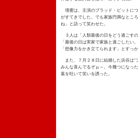
壇蜜は、主演のブラッド・ピットにつ
がすてきでした。でも家族円満なとこ
ね」と語って笑わせた。
３人は「人類最後の日をどう過ごすの
「最後の日は実家で家族と過ごしたい
「想像力をかき立てられます」とすっ
また、７月２８日に結婚した浜谷は“ブ
みんな喜んでるぞぉ～。今幾つになっ
葉を吐いて笑いを誘った。