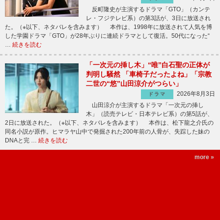
反町隆史が主演するドラマ「GTO」（カンテ
レ・フジテレビ系）の第3話が、3日に放送され
た。（※以下、ネタバレを含みます） 本作は、1998年に放送されて人気を博
した学園ドラマ「GTO」が28年ぶりに連続ドラマとして復活。50代になった“
…
続きを読む
「一次元の挿し木」“唯”白石聖の正体が
判明し騒然 「車椅子だったよね」「宗教
二世の“悠”山田涼介がつらい」
2026年8月3日
ドラマ
山田涼介が主演するドラマ「一次元の挿し
木」（読売テレビ・日本テレビ系）の第5話が、
2日に放送された。（※以下、ネタバレを含みます） 本作は、松下龍之介氏の
同名小説が原作。ヒマラヤ山中で発掘された200年前の人骨が、失踪した妹の
DNAと完 …
続きを読む
more »