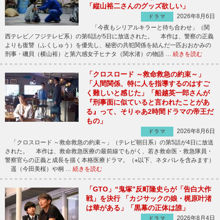
「縦山裕二さんのグッズ欲しい」
2026年8月6日
ドラマ
「今夜もシリアルキラーと待ち合わせ」（関
西テレビ／フジテレビ系）の第6話が5日に放送された。 本作は、警察の正義
よりも復讐（ふくしゅう）を優先し、秘密の共犯関係を結んだ一匹おおかみの
刑事・磯貝（横山裕）と第六感女子ヒナタ（関水渚）の物語 …
続きを読む
「クロスロード ～救命救急の約束～」
「人間関係、特に人を指導するのはすご
く難しいと感じた」「船越英一郎さんが
『刑事面に似ていると言われたことがあ
る』って、そりゃあ2時間ドラマの帝王だ
もの」
2026年8月6日
ドラマ
「クロスロード ～救命救急の約束～」（テレビ朝日系）の第5話が4日に放送
された。 本作は、救命救急医療の最前線でもがく、若き救命医・救急隊員・
警察官らの正義と成長を描く本格医療ドラマ。（※以下、ネタバレを含みます）
遥（今田美桜）や桐 …
続きを読む
「GTO」“鬼塚”反町隆史らが「告白大作
戦」を決行 「カジサックの娘・梶原叶渚
は華がある」「黒幕の正体は誰」
2026年8月4日
ドラマ