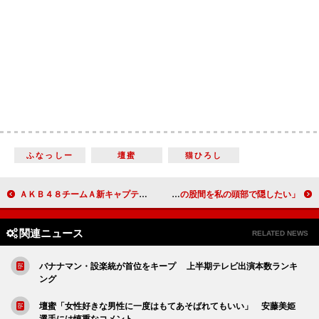
ふなっしー
壇蜜
猫ひろし
ＡＫＢ４８チームＡ新キャプテン・横山由依が所信表明 「みんなで一緒に乗り越えていけたら」
小蜜、壇蜜とのグラビア共演を懇願！ 「壇蜜さんの股間を私の頭部で隠したい」
関連ニュース
RELATED NEWS
バナナマン・設楽統が首位をキープ 上半期テレビ出演本数ランキ
ング
壇蜜「女性好きな男性に一度はもてあそばれてもいい」 安藤美姫
選手には慎重なコメント