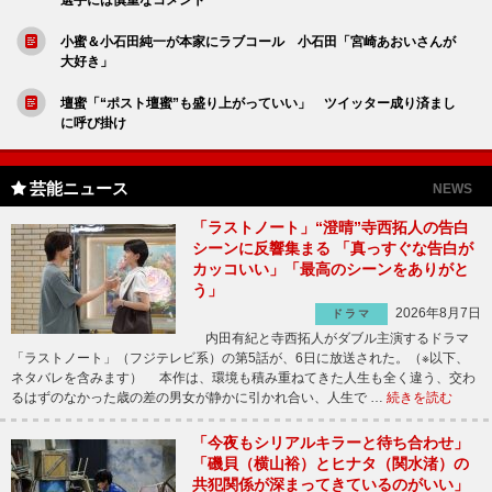
小蜜＆小石田純一が本家にラブコール 小石田「宮崎あおいさんが
大好き」
壇蜜「“ポスト壇蜜”も盛り上がっていい」 ツイッター成り済まし
に呼び掛け
芸能ニュース
NEWS
「ラストノート」“澄晴”寺西拓人の告白
シーンに反響集まる 「真っすぐな告白が
カッコいい」「最高のシーンをありがと
う」
2026年8月7日
ドラマ
内田有紀と寺西拓人がダブル主演するドラマ
「ラストノート」（フジテレビ系）の第5話が、6日に放送された。（※以下、
ネタバレを含みます） 本作は、環境も積み重ねてきた人生も全く違う、交わ
るはずのなかった歳の差の男女が静かに引かれ合い、人生で …
続きを読む
「今夜もシリアルキラーと待ち合わせ」
「磯貝（横山裕）とヒナタ（関水渚）の
共犯関係が深まってきているのがいい」