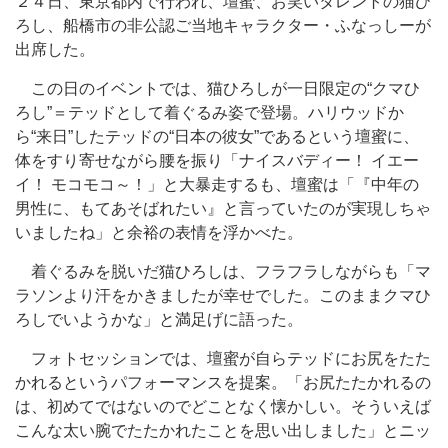
２４日、東京都内で行われ、壇蜜、お笑いタレントの猫ひ
ろし、船橋市の非公認ご当地キャラクター・ふなっしーが
出席した。
この日のイベントでは、猫ひろしが一日限定の“クマひ
ろし”＝テッドとして着ぐるみ姿で登場。ハリウッドか
ら“来日”したテッドの“日本の彼女”であるという壇蜜に、
体をすり寄せながら腰を振り「ナイスバディー！ イエー
イ！ モコモコ～！」と大暴走するも、壇蜜は「『中年の
男性に、もてあそばれたい』と言っていたのが実現しちゃ
いましたね」と余裕の表情を浮かべた。
着ぐるみを脱いだ猫ひろしは、フラフラしながらも「マ
ラソンより汗をかきましたが幸せでした。このままクマひ
ろしでいようかな」と満足げに語った。
フォトセッションでは、壇蜜が自らテッドにお尻をたた
かれるというパフォーマンスを提案。「お尻たたかれるの
は、初めてではないのでどことなく懐かしい。そういえば
こんな太い腕でたたかれたことを思い出しました」とニッ