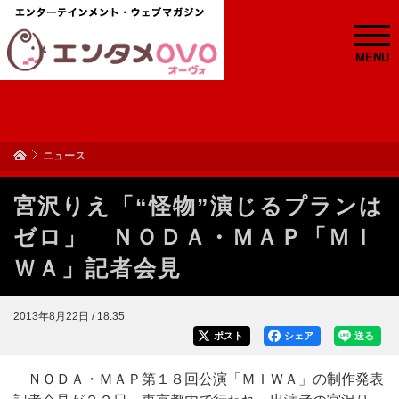
MENU
ニュース
宮沢りえ「“怪物”演じるプランは
ゼロ」 ＮＯＤＡ・ＭＡＰ「ＭＩ
ＷＡ」記者会見
2013年8月22日 / 18:35
ポスト
シェア
送る
ＮＯＤＡ・ＭＡＰ第１８回公演「ＭＩＷＡ」の制作発表