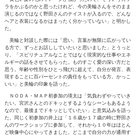
ラをかぶるのかと思ったけれど、今の美輪さんをそのまま
演じるのではなく野田さんのテイストが入るので、どんな
ヘアと衣装になるかはまったく分かっていない」と明かし
た。
美輪と対談した際には「思い、言葉が無限に広がってい
る方で、ずっとお話ししていたいと思いました」とうっと
り。「スピリチュアルなことではなく現実的な仕事やエネ
ルギーの話をさせてもらった。ものすごく愛の深い方だと
思う。年齢や性別をひとっ飛びに超えて、自分が発言、表
現することに百パーセントの責任をもっている方。かっこ
いい」と美輪の印象を語った。
ＮＯＤＡ・ＭＡＰ初参加の瑛太は「気負わずやっていき
たい。宮沢さんとのドキッとするようなシーンもあるよう
なので、最後までドキッとしていたい」と意気込みを語っ
た。同じく初参加の井上は「１６歳か１７歳の時に野田さ
んのワークショップに参加して、それから１０年はほとん
ど映像中心にやってきました。どこまで自分の力が通用す