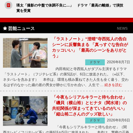
瑛太「撮影の中盤で体調不良に…」 ドラマ「最高の離婚」で演技
賞を受賞
芸能ニュース
NEWS
「ラストノート」“澄晴”寺西拓人の告白
シーンに反響集まる 「真っすぐな告白が
カッコいい」「最高のシーンをありがと
う」
2026年8月7日
ドラマ
内田有紀と寺西拓人がダブル主演するドラマ
「ラストノート」（フジテレビ系）の第5話が、6日に放送された。（※以下、
ネタバレを含みます） 本作は、環境も積み重ねてきた人生も全く違う、交わ
るはずのなかった歳の差の男女が静かに引かれ合い、人生で …
続きを読む
「今夜もシリアルキラーと待ち合わせ」
「磯貝（横山裕）とヒナタ（関水渚）の
共犯関係が深まってきているのがいい」
「縦山裕二さんのグッズ欲しい」
2026年8月6日
ドラマ
「今夜もシリアルキラーと待ち合わせ」（関
西テレビ／フジテレビ系）の第6話が5日に放送された。 本作は、警察の正義