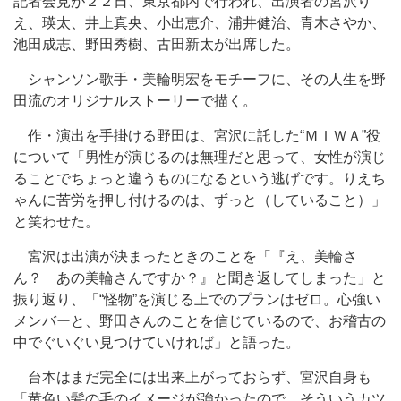
記者会見が２２日、東京都内で行われ、出演者の宮沢り
え、瑛太、井上真央、小出恵介、浦井健治、青木さやか、
池田成志、野田秀樹、古田新太が出席した。
シャンソン歌手・美輪明宏をモチーフに、その人生を野
田流のオリジナルストーリーで描く。
作・演出を手掛ける野田は、宮沢に託した“ＭＩＷＡ”役
について「男性が演じるのは無理だと思って、女性が演じ
ることでちょっと違うものになるという逃げです。りえち
ゃんに苦労を押し付けるのは、ずっと（していること）」
と笑わせた。
宮沢は出演が決まったときのことを「『え、美輪さ
ん？ あの美輪さんですか？』と聞き返してしまった」と
振り返り、「“怪物”を演じる上でのプランはゼロ。心強い
メンバーと、野田さんのことを信じているので、お稽古の
中でぐいぐい見つけていければ」と語った。
台本はまだ完全には出来上がっておらず、宮沢自身も
「黄色い髪の毛のイメージが強かったので、そういうカツ