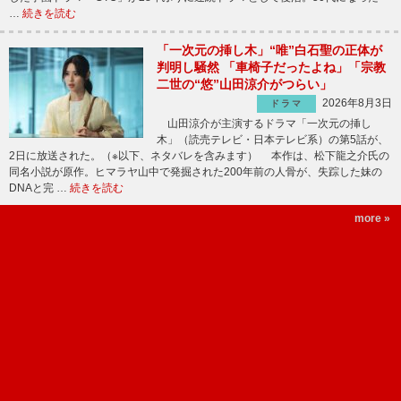
…
続きを読む
「一次元の挿し木」“唯”白石聖の正体が
判明し騒然 「車椅子だったよね」「宗教
二世の“悠”山田涼介がつらい」
2026年8月3日
ドラマ
山田涼介が主演するドラマ「一次元の挿し
木」（読売テレビ・日本テレビ系）の第5話が、
2日に放送された。（※以下、ネタバレを含みます） 本作は、松下龍之介氏の
同名小説が原作。ヒマラヤ山中で発掘された200年前の人骨が、失踪した妹の
DNAと完 …
続きを読む
more »