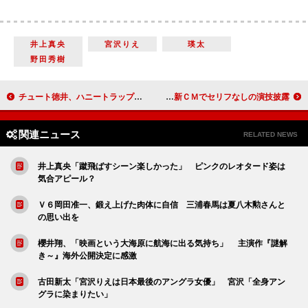
井上真央
宮沢りえ
瑛太
野田秀樹
チュート徳井、ハニートラップに掛かりたい！？ 映画イベントで独創的な夢を語る
俳優・加瀬亮を引き出すのは「人の気持ち」 新ＣＭでセリフなしの演技披露
関連ニュース
RELATED NEWS
井上真央「蹴飛ばすシーン楽しかった」 ピンクのレオタード姿は
気合アピール？
Ｖ６岡田准一、鍛え上げた肉体に自信 三浦春馬は夏八木勲さんと
の思い出を
櫻井翔、「映画という大海原に航海に出る気持ち」 主演作『謎解
き～』海外公開決定に感激
古田新太「宮沢りえは日本最後のアングラ女優」 宮沢「全身アン
グラに染まりたい」