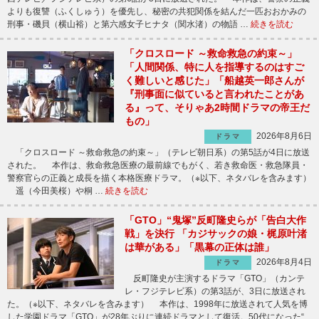
よりも復讐（ふくしゅう）を優先し、秘密の共犯関係を結んだ一匹おおかみの
刑事・磯貝（横山裕）と第六感女子ヒナタ（関水渚）の物語 …
続きを読む
「クロスロード ～救命救急の約束～」
「人間関係、特に人を指導するのはすご
く難しいと感じた」「船越英一郎さんが
『刑事面に似ていると言われたことがあ
る』って、そりゃあ2時間ドラマの帝王だ
もの」
2026年8月6日
ドラマ
「クロスロード ～救命救急の約束～」（テレビ朝日系）の第5話が4日に放送
された。 本作は、救命救急医療の最前線でもがく、若き救命医・救急隊員・
警察官らの正義と成長を描く本格医療ドラマ。（※以下、ネタバレを含みます）
遥（今田美桜）や桐 …
続きを読む
「GTO」“鬼塚”反町隆史らが「告白大作
戦」を決行 「カジサックの娘・梶原叶渚
は華がある」「黒幕の正体は誰」
2026年8月4日
ドラマ
反町隆史が主演するドラマ「GTO」（カンテ
レ・フジテレビ系）の第3話が、3日に放送され
た。（※以下、ネタバレを含みます） 本作は、1998年に放送されて人気を博
した学園ドラマ「GTO」が28年ぶりに連続ドラマとして復活。50代になった“