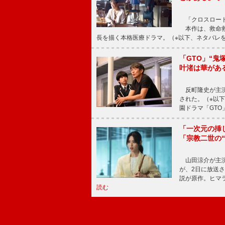
「クロスロード
本作は、救命救
長を描く本格医療ドラマ。（※以下、ネタバレ
「GTO」“
叶渚は華があ
反町隆史が主演
された。（※以
園ドラマ「GTO
「一次元の挿
「宗教二世の
山田涼介が主演
が、2日に放送
説が原作。ヒマラ
読む