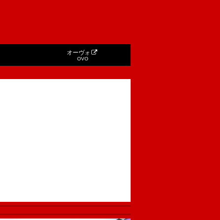
オーヴォ
OVO