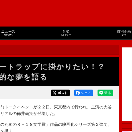
ニュース
音楽
特別企画
NEWS
MUSIC
PR
ニートラップに掛かりたい！？
的な夢を語る
ポスト
シェア
送る
前トークイベントが２２日、東京都内で行われ、主演の大谷
トリアルの徳井義実が登壇した。
のためのＲ－１８文学賞」作品の映画化シリーズ第２弾で、
愛を描く。