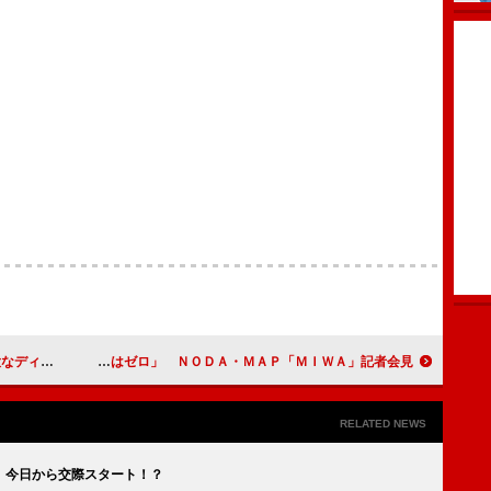
」としのぶ
宮沢りえ「“怪物”演じるプランはゼロ」 ＮＯＤＡ・ＭＡＰ「ＭＩＷＡ」記者会見
RELATED NEWS
 今日から交際スタート！？