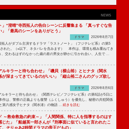
NEWS
ト」“澄晴”寺西拓人の告白シーンに反響集まる 「真っすぐな告
い」「最高のシーンをありがとう」
2026年8月7日
ドラマ
拓人がダブル主演するドラマ「ラストノート」（フジテレビ系）の第5
送された。（※以下、ネタバレを含みます） 本作は、環境も積み重ねてき
う、交わるはずのなかった歳の差の男女が静かに引かれ合い、人生で …
アルキラーと待ち合わせ」「磯貝（横山裕）とヒナタ（関水
係が深まってきているのがいい」「縦山裕二さんのグッズ欲し
2026年8月6日
ドラマ
ルキラーと待ち合わせ」（関西テレビ／フジテレビ系）の第6話が5日に
本作は、警察の正義よりも復讐（ふくしゅう）を優先し、秘密の共犯関係
と第六感女子ヒナタ（関水渚）の物語 …
続きを読む
ド ～救命救急の約束～」「人間関係、特に人を指導するのはす
感じた」「船越英一郎さんが『刑事面に似ていると言われたこ
て、そりゃあ2時間ドラマの帝王だもの」