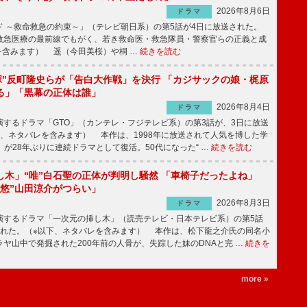
2026年8月6日
ドラマ
 ～救命救急の約束～」（テレビ朝日系）の第5話が4日に放送された。
急医療の最前線でもがく、若き救命医・救急隊員・警察官らの正義と成
を含みます） 遥（今田美桜）や桐 …
続きを読む
鬼塚”反町隆史らが「告白大作戦」を決行 「カジサックの娘・梶原
る」「黒幕の正体は誰」
2026年8月4日
ドラマ
するドラマ「GTO」（カンテレ・フジテレビ系）の第3話が、3日に放送
下、ネタバレを含みます） 本作は、1998年に放送されて人気を博した学
」が28年ぶりに連続ドラマとして復活。50代になった“ …
続きを読む
し木」“唯”白石聖の正体が判明し騒然 「車椅子だったよね」
“悠”山田涼介がつらい」
2026年8月3日
ドラマ
するドラマ「一次元の挿し木」（読売テレビ・日本テレビ系）の第5話
された。（※以下、ネタバレを含みます） 本作は、松下龍之介氏の同名小
ヤ山中で発掘された200年前の人骨が、失踪した妹のDNAと完 …
続きを
more »