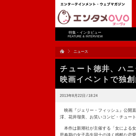
特集・インタビュー
FEATURE & INTERVIEW
ニュース
チュート徳井、ハ
映画イベントで独創
2013年8月22日 / 18:24
映画『ジェリー・フィッシュ』公開直
澪、花井瑠美、お笑いコンビ・チュー
本作は新潮社が主催する「女による女
思春期の女子高生同士の淡く残酷な恋