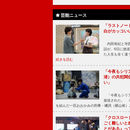
芸能ニュース
「ラストノー
白がカッコい
内田有紀と寺西
話が、6日に放
た人生も全く違
続きを読む
「今夜もシリ
渚）の共犯関
い」
「今夜もシリア
放送された。 
を結んだ一匹おおかみの刑事・磯貝（横山裕）
「クロスロー
ごく難しいと
とがある』っ