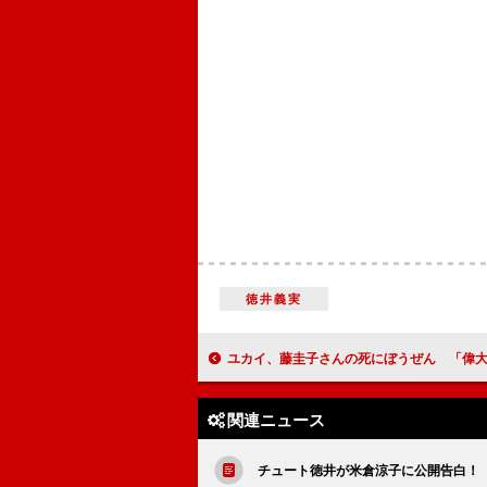
徳井義実
ユカイ、藤圭子さんの死にぼうぜん 「偉大なディーバ失った
関連ニュース
チュート徳井が米倉涼子に公開告白！