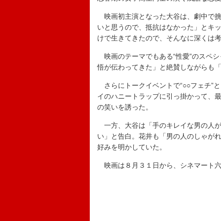
映画初主演となった大谷は、劇中で挑
いと思うので、抵抗はなかった」とキ
けで生きてきたので、そんなに深くは
映画のテーマでもある“性愛”のスペシ
悟が伝わってきた」と絶賛しながらも
さらにトークイベントで“○○フェチ”
イのハニートラップに引っ掛かって、
の笑いを誘った。
一方、大谷は「手のキレイな男の人が
い」と告白。花井も「男の人のしゃが
好みを明かしていた。
映画は８月３１日から、シネマート六