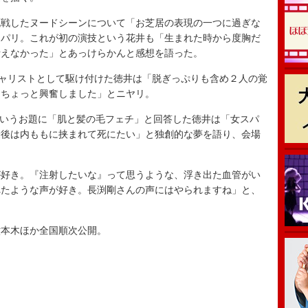
戦したヌードシーンについて「お芝居の表現の一つに過ぎな
ッパリ。これが初の演技という花井も「生まれた時から度胸だ
考えなかった」とあっけらかんと感想を語った。
ャリストとして駆け付けた徳井は「脱ぎっぷりも含め２人の覚
「ちょっと興奮しました」とニヤリ。
というお題に「肌と髪の毛フェチ」と回答した徳井は「女スパ
最後は内ももに挟まれて死にたい」と独創的な夢を語り、会場
好き。『注射したいな』って思うような、浮き出た血管がい
れたような声が好き。長渕剛さんの声にはやられますね」と、
本木ほか全国順次公開。