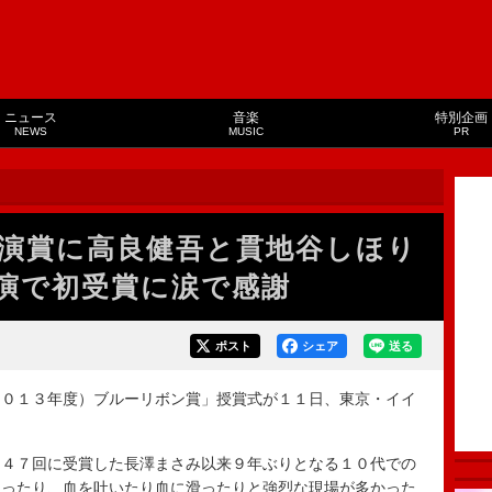
ニュース
音楽
特別企画
NEWS
MUSIC
PR
演賞に高良健吾と貫地谷しほり
演で初受賞に涙で感謝
ポスト
シェア
送る
０１３年度）ブルーリボン賞」授賞式が１１日、東京・イイ
４７回に受賞した長澤まさみ以来９年ぶりとなる１０代での
くったり、血を吐いたり血に滑ったりと強烈な現場が多かった