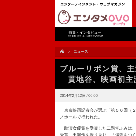
特集・インタビュー
FEATURE & INTERVIEW
ニュース
ブルーリボン賞、主
貫地谷、映画初主
2014年2月12日 / 06:00
東京映画記者会が選ぶ「第５６回（２
ノホールで行われた。
助演女優賞を受賞した二階堂ふみは、
受賞。出演作を振り返り、「爆弾をつ