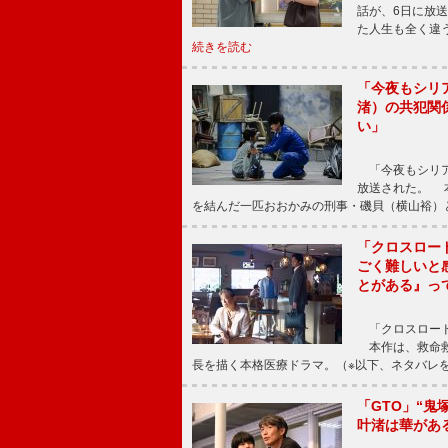
話が、6日に放
た人生も全く違
続きを読む
「今夜もシリ
渚）の共犯関
い」
「今夜もシリア
放送された。 
を結んだ一匹おおかみの刑事・磯貝（横山裕）
「クロスロー
ごく難しいと
とがある』っ
「クロスロード
本作は、救命救
長を描く本格医療ドラマ。（※以下、ネタバレ
「GTO」“
叶渚は華があ