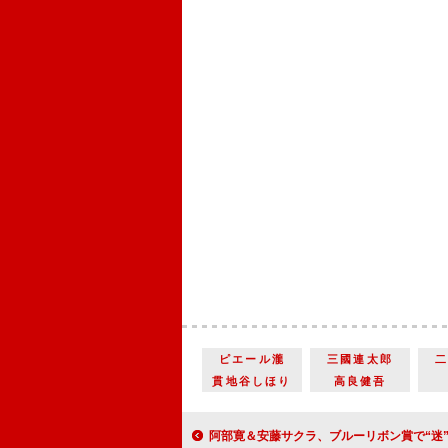
ピエール瀧
三國連太郎
貫地谷しほり
高良健吾
阿部寛＆安藤サクラ、ブルーリボン賞で“迷”司会 かみまくりの阿部、「もう呼