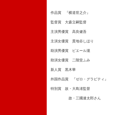
作品賞 『横道世之介』
監督賞 大森立嗣監督
主演男優賞 高良健吾
主演女優賞 貫地谷しほり
助演男優賞 ピエール瀧
助演女優賞 二階堂ふみ
新人賞 黒木華
外国作品賞 『ゼロ・グラビティ』
特別賞 故・大島渚監督
故・三國連太郎さん