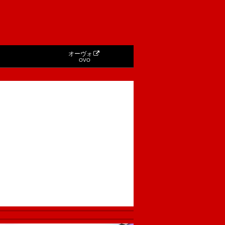
オーヴォ
OVO