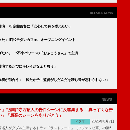
RELATED NEWS
共演 行定勲監督に「安心して身を委ねたい」
った」 昭和モダンカフェ、オープニングイベント
たい」 “不幸パワー”の「おふこうさん」で主演
共演するたびにキレイだなぁと思う」
う着が似合う」 松たか子「監督がじだんだを踏む音が忘れられない」
NEWS
ト」“澄晴”寺西拓人の告白シーンに反響集まる 「真っすぐな告
い」「最高のシーンをありがとう」
2026年8月7日
ドラマ
拓人がダブル主演するドラマ「ラストノート」（フジテレビ系）の第5