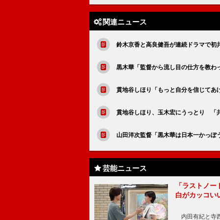
関連ニュース
鈴木京香と高良健吾が連続ドラマで初
黒木華「監督から流し目の仕方を教わ
貫地谷しほり「もっと自分を信じてあげ
貫地谷しほり、玉木宏にうっとり 「
山田洋次監督「黒木華は日本一かっぽ
芸能ニュース
「ラストノー
白がカッコい
内田有紀と寺西