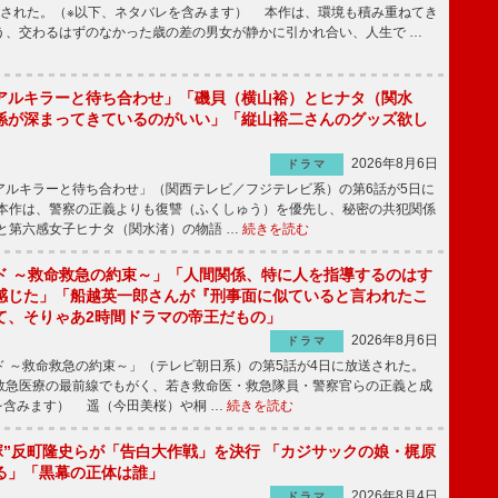
送された。（※以下、ネタバレを含みます） 本作は、環境も積み重ねてき
う、交わるはずのなかった歳の差の男女が静かに引かれ合い、人生で …
アルキラーと待ち合わせ」「磯貝（横山裕）とヒナタ（関水
係が深まってきているのがいい」「縦山裕二さんのグッズ欲し
2026年8月6日
ドラマ
ルキラーと待ち合わせ」（関西テレビ／フジテレビ系）の第6話が5日に
本作は、警察の正義よりも復讐（ふくしゅう）を優先し、秘密の共犯関係
と第六感女子ヒナタ（関水渚）の物語 …
続きを読む
ド ～救命救急の約束～」「人間関係、特に人を指導するのはす
感じた」「船越英一郎さんが『刑事面に似ていると言われたこ
て、そりゃあ2時間ドラマの帝王だもの」
2026年8月6日
ドラマ
 ～救命救急の約束～」（テレビ朝日系）の第5話が4日に放送された。
急医療の最前線でもがく、若き救命医・救急隊員・警察官らの正義と成
を含みます） 遥（今田美桜）や桐 …
続きを読む
鬼塚”反町隆史らが「告白大作戦」を決行 「カジサックの娘・梶原
る」「黒幕の正体は誰」
2026年8月4日
ドラマ