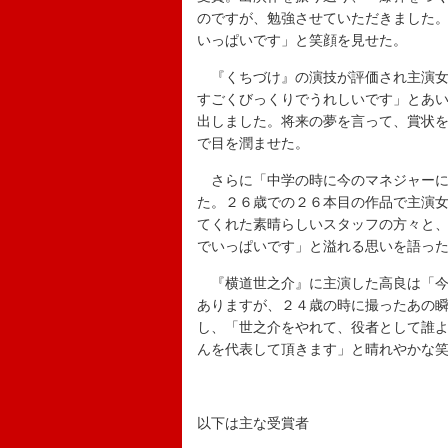
のですが、勉強させていただきました
いっぱいです」と笑顔を見せた。
『くちづけ』の演技が評価され主演女
すごくびっくりでうれしいです」とあ
出しました。将来の夢を言って、賞状
で目を潤ませた。
さらに「中学の時に今のマネジャーに
た。２６歳での２６本目の作品で主演
てくれた素晴らしいスタッフの方々と
でいっぱいです」と溢れる思いを語っ
『横道世之介』に主演した高良は「今
ありますが、２４歳の時に撮ったあの
し、「世之介をやれて、役者として誰
んを代表して頂きます」と晴れやかな
以下は主な受賞者