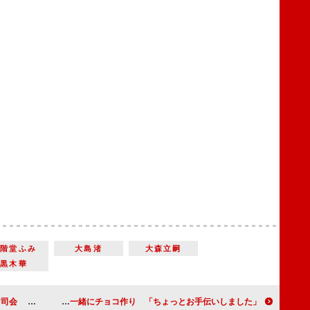
二階堂ふみ
大島渚
大森立嗣
黒木華
ばれないかも」
藤森慎吾、田中みな実と一緒にチョコ作り 「ちょっとお手伝いしました」