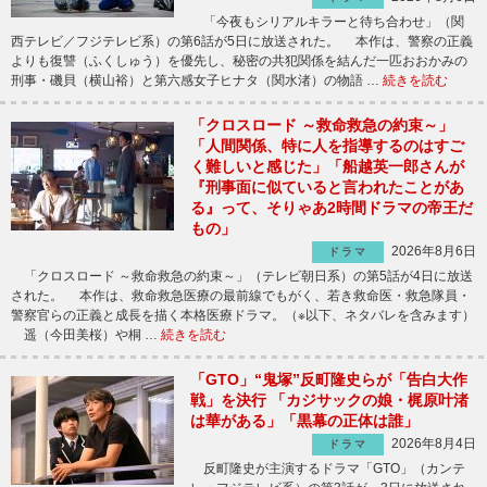
「今夜もシリアルキラーと待ち合わせ」（関
西テレビ／フジテレビ系）の第6話が5日に放送された。 本作は、警察の正義
よりも復讐（ふくしゅう）を優先し、秘密の共犯関係を結んだ一匹おおかみの
刑事・磯貝（横山裕）と第六感女子ヒナタ（関水渚）の物語 …
続きを読む
「クロスロード ～救命救急の約束～」
「人間関係、特に人を指導するのはすご
く難しいと感じた」「船越英一郎さんが
『刑事面に似ていると言われたことがあ
る』って、そりゃあ2時間ドラマの帝王だ
もの」
2026年8月6日
ドラマ
「クロスロード ～救命救急の約束～」（テレビ朝日系）の第5話が4日に放送
された。 本作は、救命救急医療の最前線でもがく、若き救命医・救急隊員・
警察官らの正義と成長を描く本格医療ドラマ。（※以下、ネタバレを含みます）
遥（今田美桜）や桐 …
続きを読む
「GTO」“鬼塚”反町隆史らが「告白大作
戦」を決行 「カジサックの娘・梶原叶渚
は華がある」「黒幕の正体は誰」
2026年8月4日
ドラマ
反町隆史が主演するドラマ「GTO」（カンテ