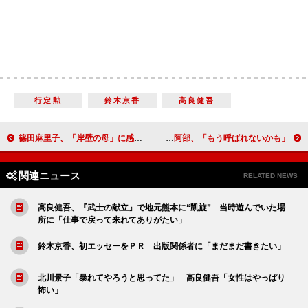
行定勲
鈴木京香
高良健吾
篠田麻里子、「岸壁の母」に感激 二葉百合子が一夜限りの復活
阿部寛＆安藤サクラ、ブルーリボン賞で“迷”司会 かみまくりの阿部、「もう呼ばれないかも」
関連ニュース
RELATED NEWS
高良健吾、『武士の献立』で地元熊本に“凱旋” 当時遊んでいた場
所に「仕事で戻って来れてありがたい」
鈴木京香、初エッセーをＰＲ 出版関係者に「まだまだ書きたい」
北川景子「暴れてやろうと思ってた」 高良健吾「女性はやっぱり
怖い」