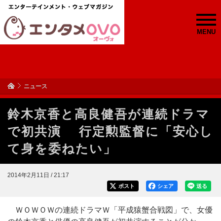
MENU
ニュース
鈴木京香と高良健吾が連続ドラマ
で初共演 行定勲監督に「安心し
て身を委ねたい」
2014年2月11日 / 21:17
ポスト
シェア
送る
ＷＯＷＯＷの連続ドラマＷ「平成猿蟹合戦図」で、女優