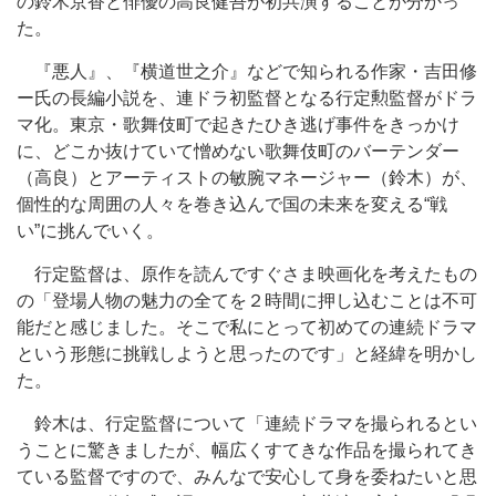
の鈴木京香と俳優の高良健吾が初共演することが分かっ
た。
『悪人』、『横道世之介』などで知られる作家・吉田修
ー氏の長編小説を、連ドラ初監督となる行定勲監督がドラ
マ化。東京・歌舞伎町で起きたひき逃げ事件をきっかけ
に、どこか抜けていて憎めない歌舞伎町のバーテンダー
（高良）とアーティストの敏腕マネージャー（鈴木）が、
個性的な周囲の人々を巻き込んで国の未来を変える“戦
い”に挑んでいく。
行定監督は、原作を読んですぐさま映画化を考えたもの
の「登場人物の魅力の全てを２時間に押し込むことは不可
能だと感じました。そこで私にとって初めての連続ドラマ
という形態に挑戦しようと思ったのです」と経緯を明かし
た。
鈴木は、行定監督について「連続ドラマを撮られるとい
うことに驚きましたが、幅広くすてきな作品を撮られてき
ている監督ですので、みんなで安心して身を委ねたいと思