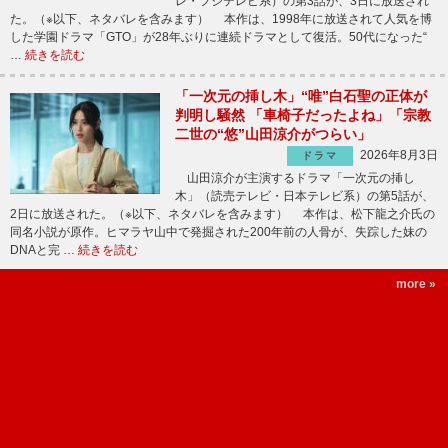
レ・フジテレビ系）の第3話が、3日に放送され
た。（※以下、ネタバレを含みます） 本作は、1998年に放送されて人気を博
した学園ドラマ「GTO」が28年ぶりに連続ドラマとして復活。50代になった“
…
続きを読む
「一次元の挿し木」“唯”白石聖の正体が
判明し騒然 「車椅子だったよね」「宗教
二世の“悠”山田涼介がつらい」
2026年8月3日
ドラマ
山田涼介が主演するドラマ「一次元の挿し
木」（読売テレビ・日本テレビ系）の第5話が、
2日に放送された。（※以下、ネタバレを含みます） 本作は、松下龍之介氏の
同名小説が原作。ヒマラヤ山中で発掘された200年前の人骨が、失踪した妹の
DNAと完 …
続きを読む
more »