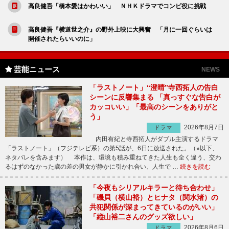
高良健吾「橋本愛はかわいい」 ＮＨＫドラマでコンビ役に挑戦
高良健吾『横道世之介』の野外上映に大興奮 「月に一回ぐらいは
開催されたらいいのに」
芸能ニュース
NEWS
「ラストノート」“澄晴”寺西拓人の告白
シーンに反響集まる 「真っすぐな告白が
カッコいい」「最高のシーンをありがと
う」
2026年8月7日
ドラマ
内田有紀と寺西拓人がダブル主演するドラマ
「ラストノート」（フジテレビ系）の第5話が、6日に放送された。（※以下、
ネタバレを含みます） 本作は、環境も積み重ねてきた人生も全く違う、交わ
るはずのなかった歳の差の男女が静かに引かれ合い、人生で …
続きを読む
「今夜もシリアルキラーと待ち合わせ」
「磯貝（横山裕）とヒナタ（関水渚）の
共犯関係が深まってきているのがいい」
「縦山裕二さんのグッズ欲しい」
2026年8月6日
ドラマ