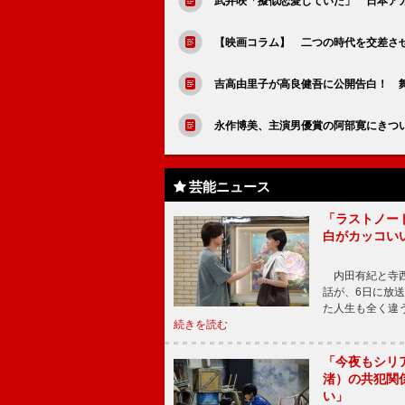
武井咲「擬似恋愛していた」 日本ア
【映画コラム】 二つの時代を交差さ
吉高由里子が高良健吾に公開告白！ 
永作博美、主演男優賞の阿部寛にきつ
芸能ニュース
「ラストノー
白がカッコい
内田有紀と寺西
話が、6日に放
た人生も全く違
続きを読む
「今夜もシリ
渚）の共犯関
い」