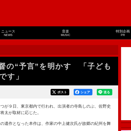
ニュース
音楽
特別企画
NEWS
MUSIC
PR
督の“予言”を明かす 「子ども
です」
ポスト
シェア
送る
つが９日、東京都内で行われ、出演者の寺島しのぶ、佐野史
谷将太が取材に応じた。
の遺作となった本作は、作家の中上健次氏が故郷の紀州を舞