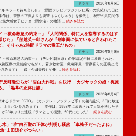
2026年8月6日
ドラマ
ルキラーと待ち合わせ」（関西テレビ／フジテレビ系）の第6話が5日に
本作は、警察の正義よりも復讐（ふくしゅう）を優先し、秘密の共犯関係
と第六感女子ヒナタ（関水渚）の物語 …
続きを読む
ド ～救命救急の約束～」「人間関係、特に人を指導するのはす
感じた」「船越英一郎さんが『刑事面に似ていると言われたこ
て、そりゃあ2時間ドラマの帝王だもの」
2026年8月6日
ドラマ
 ～救命救急の約束～」（テレビ朝日系）の第5話が4日に放送された。
急医療の最前線でもがく、若き救命医・救急隊員・警察官らの正義と成
を含みます） 遥（今田美桜）や桐 …
続きを読む
鬼塚”反町隆史らが「告白大作戦」を決行 「カジサックの娘・梶原
る」「黒幕の正体は誰」
2026年8月4日
ドラマ
するドラマ「GTO」（カンテレ・フジテレビ系）の第3話が、3日に放送
下、ネタバレを含みます） 本作は、1998年に放送されて人気を博した学
」が28年ぶりに連続ドラマとして復活。50代になった“ …
続きを読む
し木」“唯”白石聖の正体が判明し騒然 「車椅子だったよね」
“悠”山田涼介がつらい」