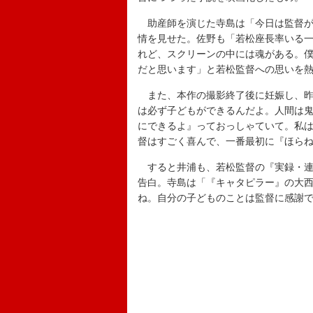
助産師を演じた寺島は「今日は監督が
情を見せた。佐野も「若松座長率いる
れど、スクリーンの中には魂がある。
だと思います」と若松監督への思いを
また、本作の撮影終了後に妊娠し、昨
は必ず子どもができるんだよ。人間は
にできるよ』っておっしゃていて。私
督はすごく喜んで、一番最初に『ほら
すると井浦も、若松監督の『実録・連
告白。寺島は「『キャタピラー』の大
ね。自分の子どものことは監督に感謝