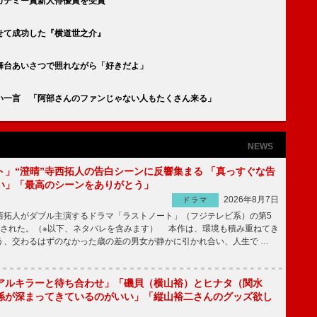
カデミー賞新人俳優賞を受賞
せて成功した『横道世之介』
舞台あいさつで照れながら「好きだよ」
い一言 「阿部さんのファンじゃない人もたくさん来る」
NEWS
ト」“澄晴”寺西拓人の告白シーンに反響集まる 「真っすぐな告
い」「最高のシーンをありがとう」
2026年8月7日
ドラマ
拓人がダブル主演するドラマ「ラストノート」（フジテレビ系）の第5
送された。（※以下、ネタバレを含みます） 本作は、環境も積み重ねてき
う、交わるはずのなかった歳の差の男女が静かに引かれ合い、人生で …
アルキラーと待ち合わせ」「磯貝（横山裕）とヒナタ（関水
係が深まってきているのがいい」「縦山裕二さんのグッズ欲し