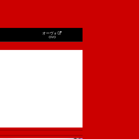
オーヴォ
OVO