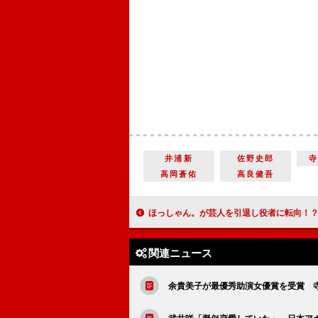
井浦新
佐野史郎
高岡蒼佑
高良健吾
ほっしゃん。が芸人を引退し役者に転向！？ 「吉本に行って辞める相談を
関連ニュース
余貴美子が最優秀助演女優賞を受賞 