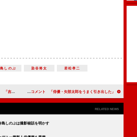
寺島しのぶ
染谷将太
若松孝二
してこよう」
カラテカ矢部、監督に上から目線でコメント 「俳優・矢部太郎をうまく引き出した」
RELATED NEWS
寺島しのぶは撮影秘話を明かす