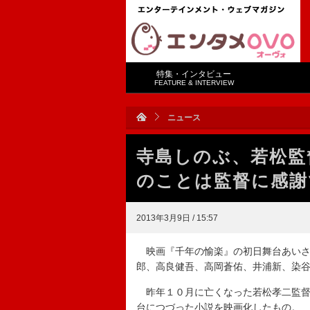
特集・インタビュー
FEATURE & INTERVIEW
ニュース
寺島しのぶ、若松監
のことは監督に感謝
2013年3月9日 / 15:57
映画『千年の愉楽』の初日舞台あいさ
郎、高良健吾、高岡蒼佑、井浦新、染
昨年１０月に亡くなった若松孝二監督
台につづった小説を映画化したもの。