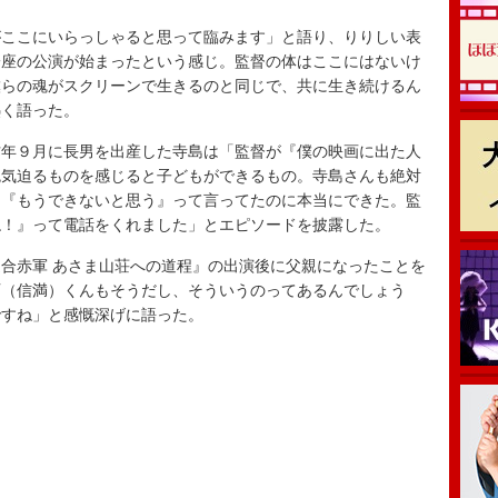
ここにいらっしゃると思って臨みます」と語り、りりしい表
一座の公演が始まったという感じ。監督の体はここにはないけ
僕らの魂がスクリーンで生きるのと同じで、共に生き続けるん
熱く語った。
年９月に長男を出産した寺島は「監督が『僕の映画に出た人
鬼気迫るものを感じると子どもができるもの。寺島さんも絶対
は『もうできないと思う』って言ってたのに本当にできた。監
ね！』って電話をくれました」とエピソードを披露した。
合赤軍 あさま山荘への道程』の出演後に父親になったことを
西（信満）くんもそうだし、そういうのってあるんでしょう
ですね」と感慨深げに語った。