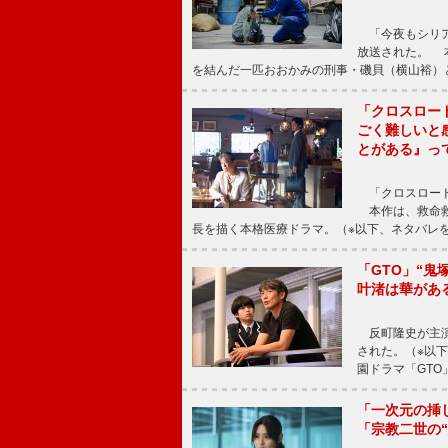
「今夜もシリア
放送された。 
を結んだ一匹おおかみの刑事・磯貝（横山裕）
「クロスロー
ごく難しいと
とがある』っ
「クロスロード
本作は、救命救
長を描く本格医療ドラマ。（※以下、ネタバレ
「GTO」“
叶渚は華があ
反町隆史が主演
された。（※以
園ドラマ「GTO
「一次元の挿
「宗教二世の