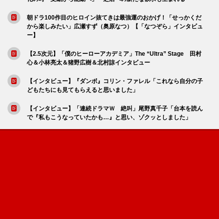
朝ドラ100作目のヒロイン抜てきは最強運のおかげ！「せっかくだ
から楽しみたい」広瀬すず（奥原なつ）【「なつぞら」インタビュ
ー】
【2.5次元】「僕のヒーローアカデミア」The “Ultra” Stage 田村
心＆小林亮太＆猪野広樹＆北村諒インタビュー
【インタビュー】『ダンボ』コリン・ファレル「これなら自分の子
どもたちにも見てもらえると思いました」
【インタビュー】「連続ドラマＷ 絶叫」尾野真千子「台本を読ん
で『私もこうなっていたかも…』と思い、ゾクッとしました」