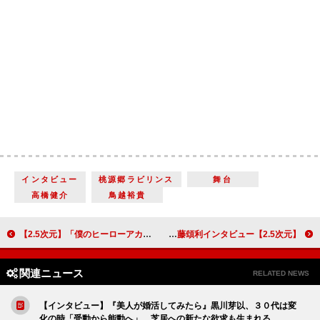
インタビュー
桃源郷ラビリンス
舞台
高橋健介
鳥越裕貴
【2.5次元】「僕のヒーローアカデミア」The “Ultra” Stage 田村心＆小林亮太＆猪野広樹＆北村諒インタビュー
【2.5次元】ハイパープロジェクション演劇「ハイキュー!!」“東京の陣”は「東京感」のある全く新しい作品に！ 永田崇人＆近藤頌利インタビュー
関連ニュース
RELATED NEWS
【インタビュー】『美人が婚活してみたら』黒川芽以、３０代は変
化の時「受動から能動へ」 芝居への新たな欲求も生まれる