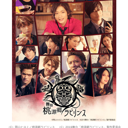
（C）岡山ヒロミ／桃源郷ラビリンス （C）2019舞台「桃源郷ラビリンス」製作委員会