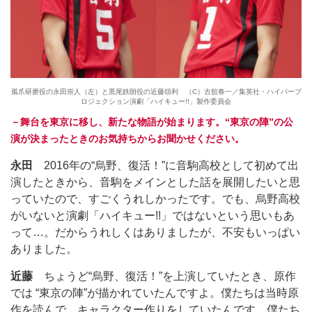
孤爪研磨役の永田崇人（左）と黒尾鉄朗役の近藤頌利 （C）古舘春一／集英社・ハイパープ
ロジェクション演劇「ハイキュー!!」製作委員会
－舞台を東京に移し、新たな物語が始まります。“東京の陣”の公
演が決まったときのお気持ちからお聞かせください。
永田
2016年の“烏野、復活！”に音駒高校として初めて出
演したときから、音駒をメインとした話を展開したいと思
っていたので、すごくうれしかったです。でも、烏野高校
がいないと演劇「ハイキュー!!」ではないという思いもあ
って…。だからうれしくはありましたが、不安もいっぱい
ありました。
近藤
ちょうど“烏野、復活！”を上演していたとき、原作
では “東京の陣”が描かれていたんですよ。僕たちは当時原
作を読んで、キャラクター作りをしていたんです。僕たち