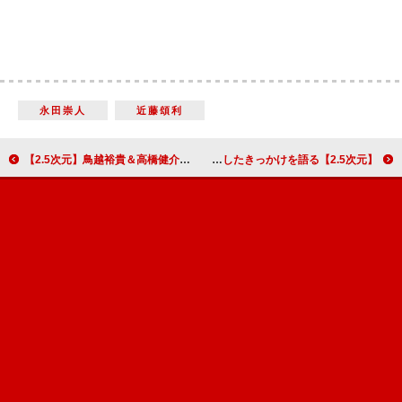
永田崇人
近藤頌利
【2.5次元】鳥越裕貴＆高橋健介が新たな“桃太郎”に挑む！「楽しんでものづくりを」舞台「桃源郷ラビリンス」インタビュー
【2.5次元】MANKAI STAGE『A3!』～SPRING 2019～インタビュー 横田龍儀＆立石俊樹＆古谷大和が役者を目指したきっかけを語る