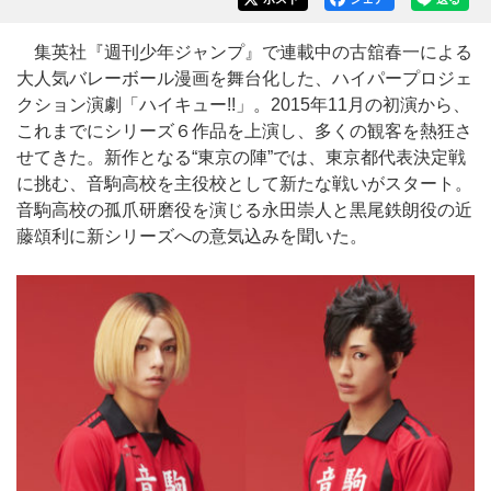
集英社『週刊少年ジャンプ』で連載中の古舘春一による
大人気バレーボール漫画を舞台化した、ハイパープロジェ
クション演劇「ハイキュー!!」。2015年11月の初演から、
これまでにシリーズ６作品を上演し、多くの観客を熱狂さ
せてきた。新作となる“東京の陣”では、東京都代表決定戦
に挑む、音駒高校を主役校として新たな戦いがスタート。
音駒高校の孤爪研磨役を演じる永田崇人と黒尾鉄朗役の近
藤頌利に新シリーズへの意気込みを聞いた。