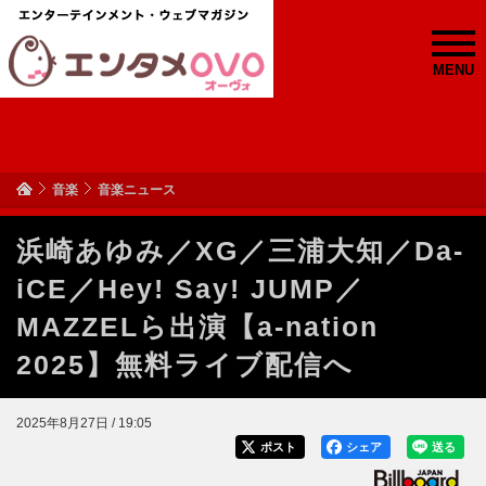
MENU
音楽
音楽ニュース
浜崎あゆみ／XG／三浦大知／Da-
iCE／Hey! Say! JUMP／
MAZZELら出演【a-nation
2025】無料ライブ配信へ
2025年8月27日 / 19:05
ポスト
シェア
送る