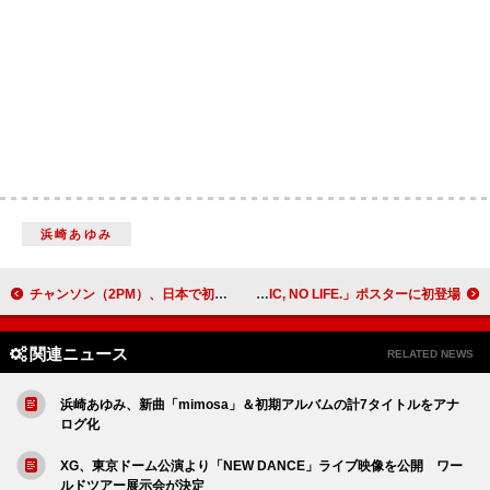
浜崎あゆみ
チャンソン（2PM）、日本で初のフルアルバム『DAWN』を10/29に発売決定 リード曲はJun. Kをフィーチャリングに迎えたR&B×シティポップナンバー
藤井 風、タワーレコード「NO MUSIC, NO LIFE.」ポスターに初登場
関連ニュース
RELATED NEWS
浜崎あゆみ、新曲「mimosa」＆初期アルバムの計7タイトルをアナ
ログ化
XG、東京ドーム公演より「NEW DANCE」ライブ映像を公開 ワー
ルドツアー展示会が決定