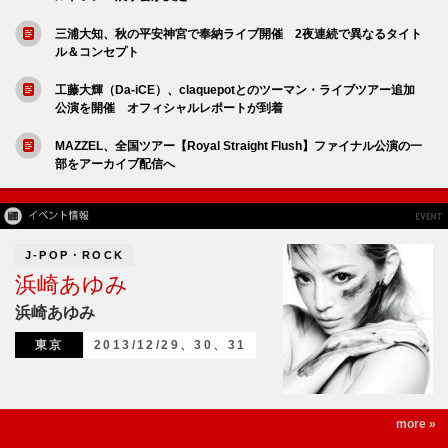
三浦大知、秋の平安神宮で奉納ライブ開催 2夜連続で異なるタイト
ル＆コンセプト
工藤大輝（Da-iCE）、claquepotとのツーマン・ライブツアー追加
公演を開催 オフィシャルレポートが到着
MAZZEL、全国ツアー【Royal Straight Flush】ファイナル公演の一
部をアーカイブ配信へ
J-POP・ROCK
浜崎あゆみ
浜崎あゆみ
東京
2013/12/29、30、31
more »