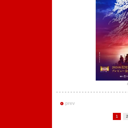
prev
1