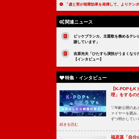
「虚と実が相乗効果を発揮して、よりテンポのいい作品に仕上がっている」渡邊圭祐『八犬伝』【
関連ニュース
ビッケブランカ、主題歌を務めるテレビ朝
謝しています」
吉原光夫「ひたすら演技がうまくなり
【インタビュー】
特集・インタビュー
【K-POP
理」をするの
▽年齢公開のあ
ァイヤーを囲み
ずつ明かしてい
続きを読む
福原遥「自分