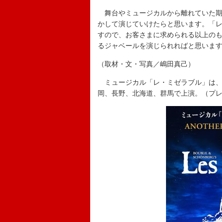
舞台やミュージカルから離れていた期
かして演じていけたらと思います。「
すので、お客さまに求められる以上の
るジャベールを演じられればと思いま
（取材・文・写真／嶋田真己）
ミュージカル「レ・ミゼラブル」は、12
岡、長野、北海道、群馬で上演。（プレビ