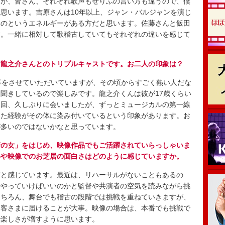
が、皆さん、それぞれ歌声もせりふの言い方も違うので、僕
思います。吉原さんは10年以上、ジャン・バルジャンを演じ
ものというエネルギーがある方だと思います。佐藤さんと飯田
す。一緒に相対して歌稽古していてもそれぞれの違いを感じて
田龍之介さんとのトリプルキャストです。お二人の印象は？
事をさせていただいていますが、その頃からすごく熱い人だな
聞きしているので楽しみです。龍之介くんは彼が17歳くらい
今回、久しぶりに会いましたが、ずっとミュージカルの第一線
きた経験がその体に染み付いているという印象があります。お
が多いのではないかなと思っています。
研の女」をはじめ、映像作品でもご活躍されていらっしゃいま
いや映像でのお芝居の面白さはどのように感じていますか。
と感じています。最近は、リハーサルがないこともあるの
でやっていけばいいのかと監督や共演者の空気を読みながら挑
もちろん、舞台でも稽古の段階では挑戦を重ねていきますが、
お客さまに届けることが大事。映像の場合は、本番でも挑戦で
で楽しさが増すように思います。