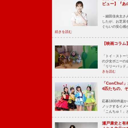
ビュー】『あ
－細田佳央太さ
したが、お芝居
ぐらいの安心感
続きを読む
【映画コラム
「トイ・ストーリ
の少女ボニーの
「リリーパッド
きを読む
「ConChu
4匹たちの、
応募1800件超
ノックするイメ
「こんちゅ！」
瀬戸康史と有