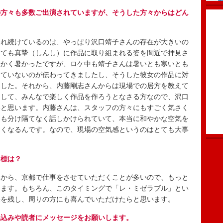
の方々も多数ご出演されていますが、そうした方々からはどん
れ続けているのは、やっぱり沢口靖子さんの存在が大きいの
とても真摯（しんし）に作品に取り組まれる姿を間近で拝見さ
にかく暑かったですが、ロケ中も靖子さんは暑いとも寒いとも
えていないのが伝わってきましたし、そうした彼女の作品に対
ました。それから、内藤剛志さんからは現場での居方を教えて
くして、みんなで楽しく作品を作ろうとなさる方なので、沢口
いと思います。内藤さんは、スタッフの方々にもすごく気さく
にも分け隔てなく話しかけられていて、本当に和やかな空気を
すくなるんです。なので、現場の空気感というのはとても大事
目標は？
から、京都で仕事をさせていただくことが多いので、もっと
ります。もちろん、このタイミングで「レ・ミゼラブル」とい
果を残し、周りの方にも喜んでいただけたらと思います。
気込みや読者にメッセージをお願いします。