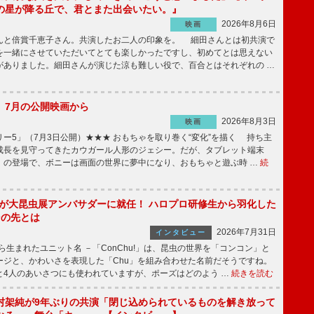
の星が降る丘で、君とまた出会いたい。』
2026年8月6日
映画
んと倍賞千恵子さん。共演したお二人の印象を。 細田さんとは初共演で
を一緒にさせていただいてとても楽しかったですし、初めてとは思えない
がありました。細田さんが演じた涼も難しい役で、百合とはそれぞれの …
】7月の公開映画から
2026年8月3日
映画
ー5」（7月3日公開）★★★ おもちゃを取り巻く“変化”を描く 持ち主
成長を見守ってきたカウガール人形のジェシー。だが、タブレット端末
」の登場で、ボニーは画面の世界に夢中になり、おもちゃと遊ぶ時 …
続
!」が大昆虫展アンバサダーに就任！ ハロプロ研修生から羽化した
その先とは
2026年7月31日
インタビュー
から生まれたユニット名 －「ConChu!」は、昆虫の世界を「コンコン」と
ージと、かわいさを表現した「Chu」を組み合わせた名前だそうですね。
と4人のあいさつにも使われていますが、ポーズはどのよう …
続きを読む
村架純が9年ぶりの共演「閉じ込められているものを解き放って