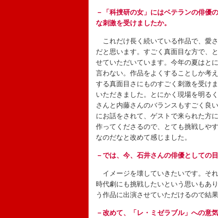
－「科捜研の女」にはベテランの俳優
な刺激を受けましたか。
これだけ長く続いている作品で、愛さ
だと思います。すごく真面目な方で、
せていただいています。今年の夏はと
言わない。作品をよくすることしか考
する真面目さにものすごく刺激を受け
いただきました。とにかく現場を明る
さんと内藤さんのバランスもすごく良
にお話をされて、ゲストで来られた方
作ってくださるので、とても挑戦しや
なのだなと改めて感じました。
－では、今、石井さんの俳優としての
イメージを壊していきたいです。それ
時代劇にも挑戦したいという思いもあ
う作品に出演させていただけるので結
－改めて、「レ・ミゼラブル」への意