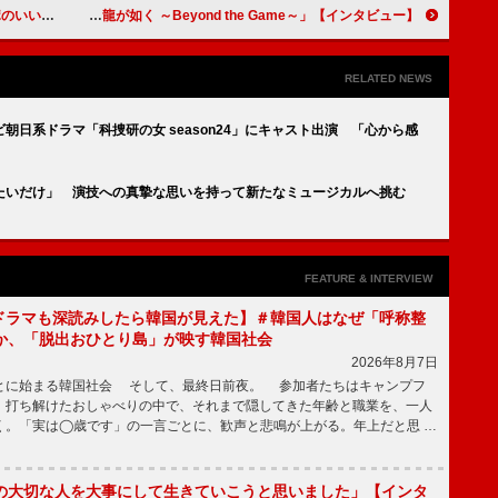
インタビュー】
賀来賢人「この作品が、海外に向けてアクセルを踏み込むきっかけに」世界配信作品に懸ける思い「龍が如く ～Beyond the Game～」【インタビュー】
RELATED NEWS
日系ドラマ「科捜研の女 season24」にキャスト出演 「心から感
たいだけ」 演技への真摯な思いを持って新たなミュージカルへ挑む
FEATURE & INTERVIEW
もKドラマも深読みしたら韓国が見えた】＃韓国人はなぜ「呼称整
か、「脱出おひとり島」が映す韓国社会
2026年8月7日
とに始まる韓国社会 そして、最終日前夜。 参加者たちはキャンプフ
、打ち解けたおしゃべりの中で、それまで隠してきた年齢と職業を、一人
く。「実は◯歳です」の一言ごとに、歓声と悲鳴が上がる。年上だと思 …
の大切な人を大事にして生きていこうと思いました」【インタ