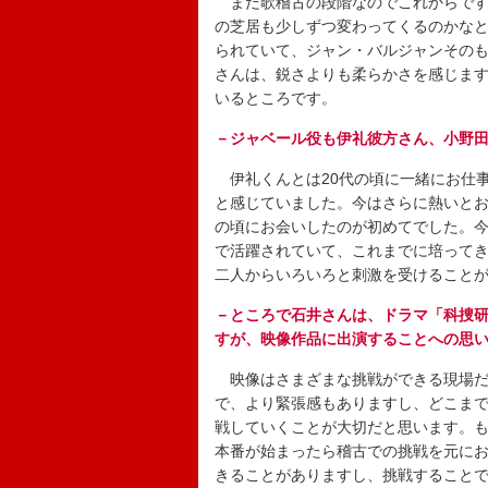
まだ歌稽古の段階なのでこれからです
の芝居も少しずつ変わってくるのかなと
られていて、ジャン・バルジャンその
さんは、鋭さよりも柔らかさを感じま
いるところです。
－ジャベール役も伊礼彼方さん、小野
伊礼くんとは20代の頃に一緒にお仕
と感じていました。今はさらに熱いとお
の頃にお会いしたのが初めてでした。
で活躍されていて、これまでに培って
二人からいろいろと刺激を受けること
－ところで石井さんは、ドラマ「科捜
すが、映像作品に出演することへの思
映像はさまざまな挑戦ができる現場だ
で、より緊張感もありますし、どこま
戦していくことが大切だと思います。
本番が始まったら稽古での挑戦を元に
きることがありますし、挑戦すること