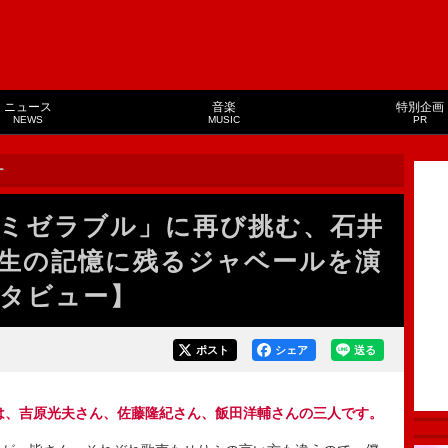
ニュース
音楽
特別企画
NEWS
MUSIC
PR
ー
ミゼラブル」に再び挑む、石井
生の記憶に残るジャベールを演
タビュー】
ポスト
シェア
送る
は、吉原光夫さん、佐藤隆紀さん、飯田洋輔さんの三人です。