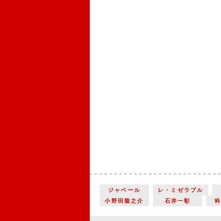
ジャベール
レ・ミゼラブル
小野田龍之介
石井一彰