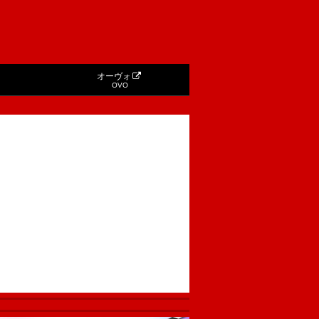
オーヴォ
OVO