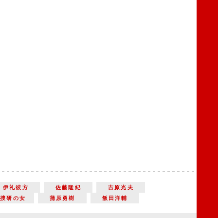
伊礼彼方
佐藤隆紀
吉原光夫
科捜研の女
蒲原勇樹
飯田洋輔