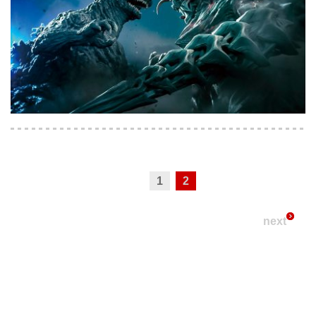
1
2
next