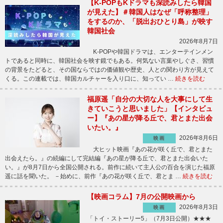
【K-POPもKドラマも深読みしたら韓国
が見えた】＃韓国人はなぜ「呼称整理」
をするのか、「脱出おひとり島」が映す
韓国社会
2026年8月7日
K-POPや韓国ドラマは、エンターテインメン
トであると同時に、韓国社会を映す鏡でもある。何気ない言葉やしぐさ、習慣
の背景をたどると、その国ならではの価値観や歴史、人との関わり方が見えて
くる。この連載では、韓国カルチャーを入り口に、知ってい …
続きを読む
福原遥「自分の大切な人を大事にして生
きていこうと思いました」【インタビュ
ー】『あの星が降る丘で、君とまた出会
いたい。』
2026年8月6日
映画
大ヒット映画『あの花が咲く丘で、君とまた
出会えたら。』の続編にして完結編『あの星が降る丘で、君とまた出会いた
い。』が8月7日から全国公開される。前作に続いて主人公の百合を演じた福原
遥に話を聞いた。 －始めに、前作『あの花が咲く丘で、君とま …
続きを読む
【映画コラム】7月の公開映画から
2026年8月3日
映画
「トイ・ストーリー5」（7月3日公開）★★★