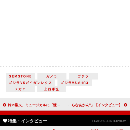
GEMSTONE
ガメラ
ゴジラ
ゴジラVSガイガンレクス
ゴジラVSメガロ
メガロ
上西琢也
鈴木梨央、ミュージカルに「憧れがありました」 ミュージカル「ピーター・パン」出演に「自分なりのウェンディを見つけていけたら」【インタビュー】
全国の刑務所や少年院でも上映！ ドキュメンタリー映画『おまえの親になったるで』 草刈健太郎さん「元犯罪者の更生は“誰かがやらなあかん”」【インタビュー】
特集・インタビュー
FEATURE & INTERVIEW