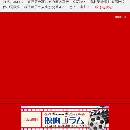
れる。本作は、瀬戸康史演じる心療内科医・立花徹と、有村架純演じる高校時
代の同級生・渡辺恭子の人生が交差することで、過去・ …
続きを読む
more »