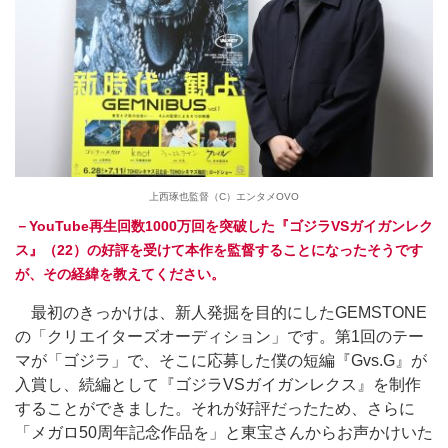
上西琢也監督（C）エンタメOVO
－YouTube再生回数1000万回を突破した『ゴジラVSガイガンレク
ス』（22）の好評を受けて本作を監督することになったそうです
が、その経緯を教えてください。
最初のきっかけは、新人発掘を目的にしたGEMSTONE
の「クリエイターズオーディション」です。第1回のテー
マが「ゴジラ」で、そこに応募した僕の短編『Gvs.G』が
入賞し、続編として『ゴジラVSガイガンレクス』を制作
することができました。それが好評だったため、さらに
「メガロ50周年記念作品を」と東宝さんからお声かけいた