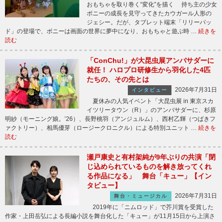
おもちゃを取り巻く“変化”を描く 持ち主の少女
ボニーの成長を見守ってきたカウガール人形の
ジェシー。だが、タブレット端末「リリーパッ
ド」の登場で、ボニーは画面の世界に夢中になり、おもちゃと遊ぶ時 …
続きを
読む
「ConChu!」が大昆虫展アンバサダーに
就任！ ハロプロ研修生から羽化した4匹
たちの、その先とは
2026年7月31日
インタビュー
夏休みの人気イベント「大昆虫展 in 東京スカ
イツリータウン（R）」のアンバサダーに、杉原
明紗（モーニング娘。’26）、長野桃羽（アンジュルム）、西村乙輝（つばきフ
ァクトリー）、相馬優芽（ロージークロニクル）による特別ユニット …
続きを
読む
瀬戸康史と有村架純が9年ぶりの共演「閉
じ込められているものを解き放ってくれ
る作品になる」 舞台「キュー」【イン
タビュー】
2026年7月31日
舞台・ミュージカル
2019年に「ニムロッド」で芥川賞を受賞した
作家・上田岳弘による長編小説を舞台化した「キュー」が11月15日から上演さ