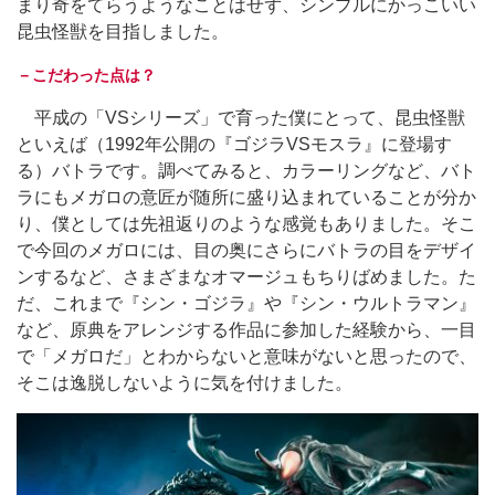
まり奇をてらうようなことはせず、シンプルにかっこいい
昆虫怪獣を目指しました。
－こだわった点は？
平成の「VSシリーズ」で育った僕にとって、昆虫怪獣
といえば（1992年公開の『ゴジラVSモスラ』に登場す
る）バトラです。調べてみると、カラーリングなど、バト
ラにもメガロの意匠が随所に盛り込まれていることが分か
り、僕としては先祖返りのような感覚もありました。そこ
で今回のメガロには、目の奥にさらにバトラの目をデザイ
ンするなど、さまざまなオマージュもちりばめました。た
だ、これまで『シン・ゴジラ』や『シン・ウルトラマン』
など、原典をアレンジする作品に参加した経験から、一目
で「メガロだ」とわからないと意味がないと思ったので、
そこは逸脱しないように気を付けました。