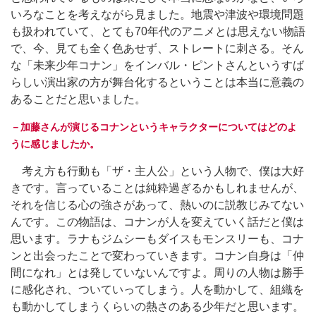
いろなことを考えながら見ました。地震や津波や環境問題
も扱われていて、とても70年代のアニメとは思えない物語
で、今、見ても全く色あせず、ストレートに刺さる。そん
な「未来少年コナン」をインバル・ピントさんというすば
らしい演出家の方が舞台化するということは本当に意義の
あることだと思いました。
－加藤さんが演じるコナンというキャラクターについてはどのよ
うに感じましたか。
考え方も行動も「ザ・主人公」という人物で、僕は大好
きです。言っていることは純粋過ぎるかもしれませんが、
それを信じる心の強さがあって、熱いのに説教じみてない
んです。この物語は、コナンが人を変えていく話だと僕は
思います。ラナもジムシーもダイスもモンスリーも、コナ
ンと出会ったことで変わっていきます。コナン自身は「仲
間になれ」とは発していないんですよ。周りの人物は勝手
に感化され、ついていってしまう。人を動かして、組織を
も動かしてしまうくらいの熱さのある少年だと思います。