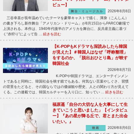
ビュー】
2026年8月8日
舞台・ミュージカル
三谷幸喜が長年温めていたテーマを豪華キャストで描く、渾身（こんしん）
の書き下ろし新作舞台「アメリカン・ドリーム」が8月15日からPARCO劇場で
上演される。本作は、1940年代後半のアメリカを舞台に、反共産主義に基づ
く“赤狩り”によって告 …
続きを読む
【K-POPもKドラマも深読みしたら韓国
が見えた】＃韓国人はなぜ「呼称整理」
をするのか、「脱出おひとり島」が映す
韓国社会
2026年8月7日
K-POPや韓国ドラマは、エンターテインメン
トであると同時に、韓国社会を映す鏡でもある。何気ない言葉やしぐさ、習慣
の背景をたどると、その国ならではの価値観や歴史、人との関わり方が見えて
くる。この連載では、韓国カルチャーを入り口に、知ってい …
続きを読む
福原遥「自分の大切な人を大事にして生
きていこうと思いました」【インタビュ
ー】『あの星が降る丘で、君とまた出会
いたい。』
2026年8月6日
映画