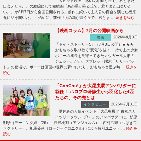
大ヒット映画『あの花が咲く丘で、君とまた
出会えたら。』の続編にして完結編『あの星が降る丘で、君とまた出会いた
い。』が8月7日から全国公開される。前作に続いて主人公の百合を演じた福原
遥に話を聞いた。 －始めに、前作『あの花が咲く丘で、君とま …
続きを読む
【映画コラム】7月の公開映画から
2026年8月3日
映画
「トイ・ストーリー5」（7月3日公開）★★★
おもちゃを取り巻く“変化”を描く 持ち主の少女
ボニーの成長を見守ってきたカウガール人形の
ジェシー。だが、タブレット端末「リリーパッ
ド」の登場で、ボニーは画面の世界に夢中になり、おもちゃと遊ぶ時 …
続きを
読む
「ConChu!」が大昆虫展アンバサダーに
就任！ ハロプロ研修生から羽化した4匹
たちの、その先とは
2026年7月31日
インタビュー
夏休みの人気イベント「大昆虫展 in 東京スカ
イツリータウン（R）」のアンバサダーに、杉原
明紗（モーニング娘。’26）、長野桃羽（アンジュルム）、西村乙輝（つばきフ
ァクトリー）、相馬優芽（ロージークロニクル）による特別ユニット …
続きを
読む