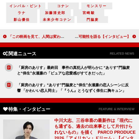
インバル・ピント
コナン
モンスリー
ラナ
加藤清史郎
宮崎駿
影山優佳
未来少年コナン
門脇麦
「この映画を見て、人間は変わることができるということを感じてもらえたらうれしいです」レベッカ・ミラー監督『ブルックリンでオペラを』【インタビュー】
反町隆史「GTOリバイバル」の放送が大反響！ 松嶋菜々子との“夫婦共演シーンの秘話”や「GTO」続編の可能性を語る【インタビュー】
関連ニュース
RELATED NEWS
「厨房のありす」最終回 事件の真犯人が明らかに “ありす”門脇麦
と“倖生”永瀬廉の「ピュアな恋愛感がすてきだった」
「厨房のありす」“ありす”門脇麦と“倖生”永瀬廉の恋人シーンに反
響 「かわいい恋人同士」「『うん』とうなずく倖生に胸キュン」
特集・インタビュー
FEATURE & INTERVIEW
中川大志、三谷幸喜の最新作は「現代に
も通ずる、過去の出来事として片付けら
れないもの」を描く PARCO PRODUCE
2026「アメリカン・ドリーム」【インタ