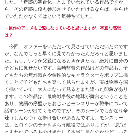
した。「奇跡の舞台化」とまでいわれている作品ですか
ら、その奇跡に僕も参加させていただけるならば、やらせ
ていただかなくてはという気持ちでした。
－原作のアニメもご覧になっていると思いますが、率直な感想
は？
今回、オファーをいただいて見させていただいたのです
が、なんでもっと早くに見てなかったんだろうと思いまし
た。もし、いつか父親になるときがきたら、絶対に自分の
子どもに見せたいです。宮崎監督の作品はどの作品も、子
どもたちの無邪気さや個性的なキャラクターをポップに描
くことで子どもたちも楽しく見られますが、実は物事を深
く描いていて、大人になって見るとまた違った印象があり
ます。この作品は、最終戦争後の地球が舞台ということも
あり、物語の序盤からおじいとモンスリーが戦争について
話すシーンが出てくるのですが、そのシーンでもかなり辛
辣（しんらつ）な掛け合いがあるんですよ。モンスリー
は、ヒロインのラナをさらう敵役ではありますが、“悪”だ
と思われているものは果たして本当に悪なのかなど、いろ