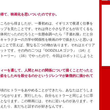
を得て、映画化を思いついたのですか。
ころから得ましたが、一番初めは、イギリスで夜遅く仕事を
リップを見たことです。それは侍と小さな子どもが出てくるも
一体何だったのだろうと一生懸命調べたら『子連れ狼』だと分
のキャラクターの力学や関係性を映画の中で描きたいと思いま
F的なことで言えば、聖なる三つの物があります。それはエイリア
トです。その内の二つは『GODZILLA ゴジラ』（14）と
トーリー』（16）でやったので、今回はロボットにしようと
ィーを通して、人間とAIとの関係について描くことだったと
姿をしたAIを殺せるのかというジレンマが象徴的に描かれて
頃のヒトラーをあやめることができたら、あなたはどうしま
もつながります。実行したら、自分もヒトラーと同じように罪
問となります。この映画には、それに近いものがあります。そ
考えたり、友だちと話すのが好きなんです。