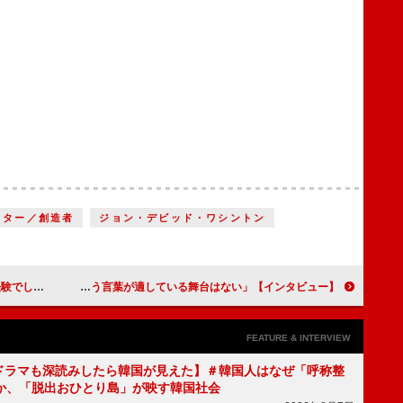
イター／創造者
ジョン・デビッド・ワシントン
ト』【インタビュー】
門脇麦、「この舞台以上に“五感で楽しむ”という言葉が適している舞台はない」【インタビュー】
FEATURE & INTERVIEW
もKドラマも深読みしたら韓国が見えた】＃韓国人はなぜ「呼称整
か、「脱出おひとり島」が映す韓国社会