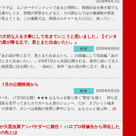
2026年8月7日
国ドラマは、エンターテインメントであると同時に、韓国社会を映す鏡でも
言葉やしぐさ、習慣の背景をたどると、その国ならではの価値観や歴史、
が見えてくる。この連載では、韓国カルチャーを入り口に、知ってい …
の大切な人を大事にして生きていこうと思いました」【インタ
の星が降る丘で、君とまた出会いたい。』
2026年8月6日
映画
あの花が咲く丘で、君とまた出会えたら。』の続編にして完結編『あの
君とまた出会いたい。』が8月7日から全国公開される。前作に続いて主人
た福原遥に話を聞いた。 －始めに、前作『あの花が咲く丘で、君とま …
】7月の公開映画から
2026年8月3日
映画
ー5」（7月3日公開）★★★ おもちゃを取り巻く“変化”を描く 持ち主
成長を見守ってきたカウガール人形のジェシー。だが、タブレット端末
」の登場で、ボニーは画面の世界に夢中になり、おもちゃと遊ぶ時 …
続
!」が大昆虫展アンバサダーに就任！ ハロプロ研修生から羽化した
その先とは