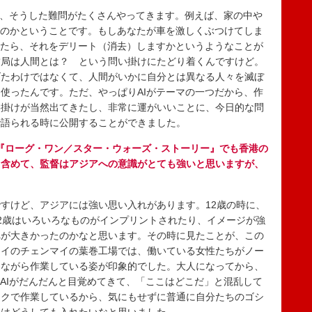
に、そうした難問がたくさんやってきます。例えば、家の中や
るのかということです。もしあなたが車を激しくぶつけてしま
したら、それをデリート（消去）しますかというようなことが
結局は人間とは？ という問い掛けにたどり着くんですけど。
げたわけではなくて、人間がいかに自分とは異なる人々を滅ぼ
使ったんです。ただ、やっぱりAIがテーマの一つだから、作
い掛けが当然出てきたし、非常に運がいいことに、今日的な問
で語られる時に公開することができました。
ん、『ローグ・ワン／スター・ウォーズ・ストーリー』でも香港の
も含めて、監督はアジアへの意識がとても強いと思いますが、
すけど、アジアには強い思い入れがあります。12歳の時に、
2歳はいろいろなものがインプリントされたり、イメージが強
れが大きかったのかなと思います。その時に見たことが、この
タイのチェンマイの葉巻工場では、働いている女性たちがノー
しながら作業している姿が印象的でした。大人になってから、
。AIがだんだんと目覚めてきて、「ここはどこだ」と混乱して
ックで作業しているから、気にもせずに普通に自分たちのゴシ