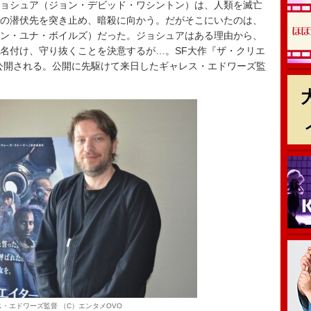
ジョシュア（ジョン・デビッド・ワシントン）は、人類を滅亡
」の潜伏先を突き止め、暗殺に向かう。だがそこにいたのは、
リン・ユナ・ボイルズ）だった。ジョシュアはある理由から、
と名付け、守り抜くことを決意するが…。SF大作『ザ・クリエ
国公開される。公開に先駆けて来日したギャレス・エドワーズ監
・エドワーズ監督 （C）エンタメOVO