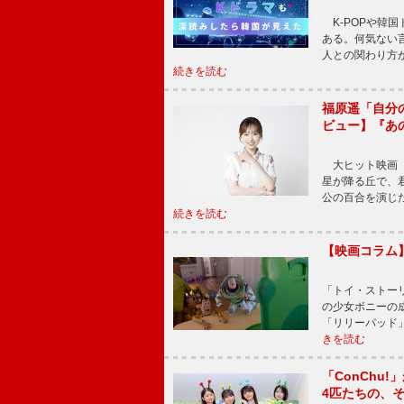
K-POPや韓
ある。何気ない
人との関わり方
続きを読む
福原遥「自分
ビュー】『あ
大ヒット映画『
星が降る丘で、
公の百合を演じ
続きを読む
【映画コラム
「トイ・ストーリ
の少女ボニーの
「リリーパッド
きを読む
「ConChu
4匹たちの、