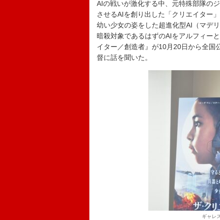
AIの戦いが激化する中、元特殊部隊の
させるAIを創り出した「クリエイター
幼い少女の姿をした超進化型AI（マデ
暗殺対象であるはずのAIをアルフィー
イター／創造者』が10月20日から全
督に話を聞いた。
ギャレス