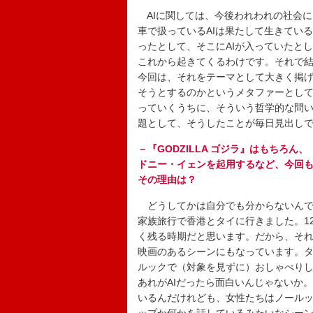
AIに関しては、今後われわれの社会
車で扱っているAIは果たして生きてい
ったとして、そこにAIが入っていたと
これから起きてくるわけです。それで
今回は、それをテーマとして大きく掲
そうとするのかというメタファーとして
っていくうちに、そういう哲学的な問
題として、そうしたことが毎日見出し
－『GODZILLA ゴジラ』はもちろ
ドニー・イェンを起用するなど、今回
その理由は？
どうしてかは自分でも分からないんで
家族旅行で香港とタイに行きました。1
く残る時期だと思います。だから、そ
映画のあるシーンにもなっています。
ルックで（対象を見ずに）おしゃべり
あれがAIだったら面白いんじゃないか
いるんだけれども、女性たちはノール