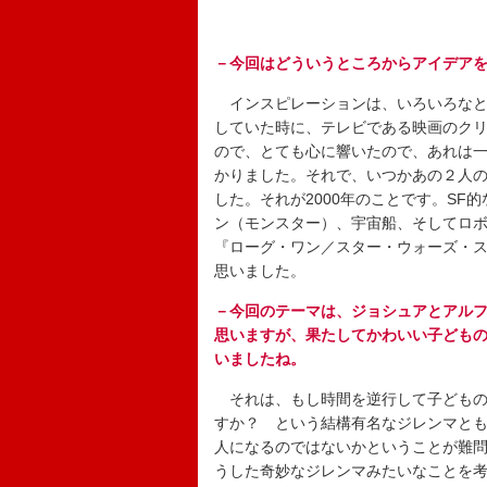
－今回はどういうところからアイデア
インスピレーションは、いろいろなと
していた時に、テレビである映画のク
ので、とても心に響いたので、あれは
かりました。それで、いつかあの２人
した。それが2000年のことです。S
ン（モンスター）、宇宙船、そしてロボッ
『ローグ・ワン／スター・ウォーズ・ス
思いました。
－今回のテーマは、ジョシュアとアルフ
思いますが、果たしてかわいい子どもの
いましたね。
それは、もし時間を逆行して子どもの
すか？ という結構有名なジレンマと
人になるのではないかということが難
うした奇妙なジレンマみたいなことを