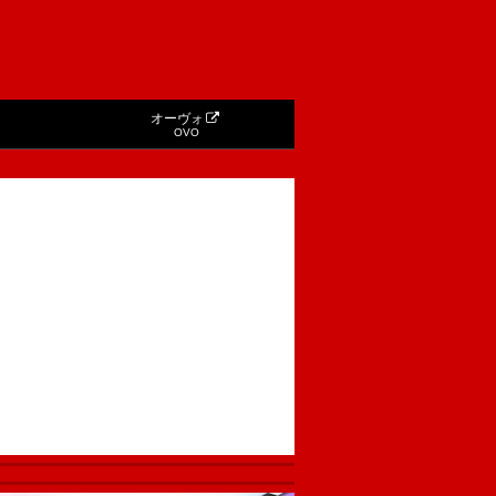
オーヴォ
OVO