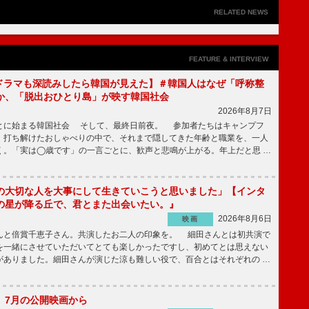
RELATED NEWS
FEATURE & INTERVIEW
もKドラマも深読みしたら韓国が見えた】＃韓国人はなぜ「呼称整
か、「脱出おひとり島」が映す韓国社会
2026年8月7日
とに始まる韓国社会 そして、最終日前夜。 参加者たちはキャンプフ
、打ち解けたおしゃべりの中で、それまで隠してきた年齢と職業を、一人
く。「実は◯歳です」の一言ごとに、歓声と悲鳴が上がる。年上だと思 …
の大切な人を大事にして生きていこうと思いました」【インタ
の星が降る丘で、君とまた出会いたい。』
2026年8月6日
映画
んと倍賞千恵子さん。共演したお二人の印象を。 細田さんとは初共演で
を一緒にさせていただいてとても楽しかったですし、初めてとは思えない
がありました。細田さんが演じた涼も難しい役で、百合とはそれぞれの …
】7月の公開映画から