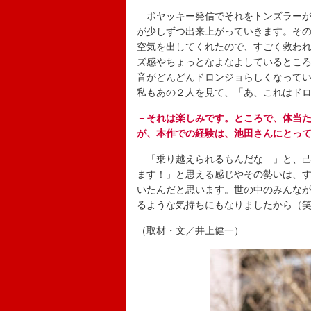
ボヤッキー発信でそれをトンズラーが
が少しずつ出来上がっていきます。そ
空気を出してくれたので、すごく救わ
ズ感やちょっとなよなよしているとこ
音がどんどんドロンジョらしくなって
私もあの２人を見て、「あ、これはド
－それは楽しみです。ところで、体当
が、本作での経験は、池田さんにとっ
「乗り越えられるもんだな…」と、己
ます！」と思える感じやその勢いは、
いたんだと思います。世の中のみんな
るような気持ちにもなりましたから（
（取材・文／井上健一）