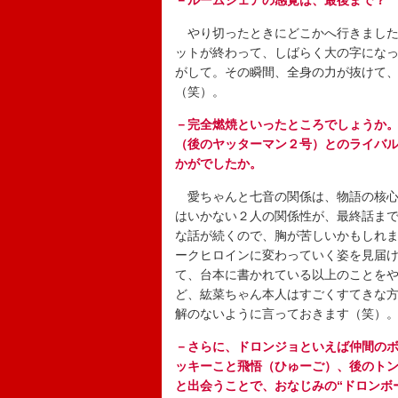
－ルームシェアの感覚は、最後まで？
やり切ったときにどこかへ行きました
ットが終わって、しばらく大の字にな
がして。その瞬間、全身の力が抜けて
（笑）。
－完全燃焼といったところでしょうか
（後のヤッターマン２号）とのライバ
かがでしたか。
愛ちゃんと七音の関係は、物語の核心
はいかない２人の関係性が、最終話ま
な話が続くので、胸が苦しいかもしれ
ークヒロインに変わっていく姿を見届
て、台本に書かれている以上のことを
ど、紘菜ちゃん本人はすごくすてきな
解のないように言っておきます（笑）
－さらに、ドロンジョといえば仲間の
ッキーこと飛悟（ひゅーご）、後のト
と出会うことで、おなじみの“ドロンボ