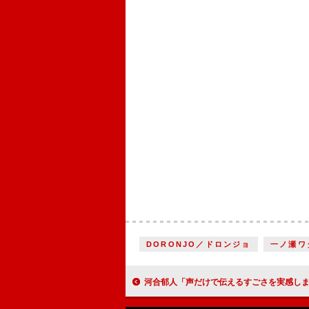
DORONJO／ドロンジョ
一ノ瀬ワ
河合郁人「声だけで伝えるすごさを実感しました」ドリームワークスのアニメーションで映画声優に初挑戦！ 『バッドガイズ