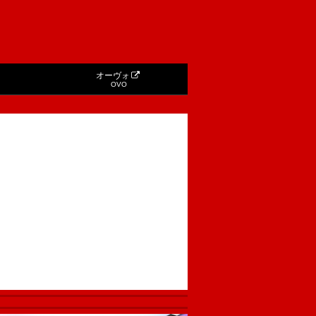
オーヴォ
OVO