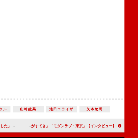
タル
山崎紘菜
池田エライザ
矢本悠馬
』【インタビュー】
榮倉奈々が憧れる理想の夫婦「10年後にあの時はこうだったと答え合わせできる関係がすてき」「モダンラブ・東京」【インタビュー】