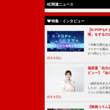
関連ニュース
特集・インタビュー
【K-POP
理」をするの
▽年齢公開のあ
ァイヤーを囲み
ずつ明かしてい
続きを読む
福原遥「自分
ビュー】『あ
－細田佳央太さ
したが、お芝居
ぐらいの安心感
続きを読む
【映画コラム