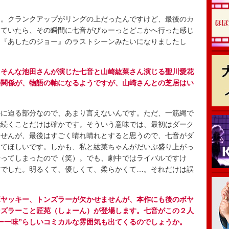
。クランクアップがリングの上だったんですけど、最後のカ
っていたら、その瞬間に七音がぴゅーっとどこかへ行った感じ
、『あしたのジョー』のラストシーンみたいになりましたし
。そんな池田さんが演じた七音と山崎紘菜さん演じる聖川愛花
ル関係が、物語の軸になるようですが、山崎さんとの芝居はい
に迫る部分なので、あまり言えないんです。ただ、一筋縄で
で続くことだけは確かです。そういう意味では、最初はダーク
ませんが、最後はすごく晴れ晴れとすると思うので、七音がダ
けてほしいです。しかも、私と紘菜ちゃんがだいぶ盛り上がっ
やってしまったので（笑）。でも、劇中ではライバルですけ
方でした。明るくて、優しくて、柔らかくて…。それだけは誤
。
ボヤッキー、トンズラーが欠かせませんが、本作にも後のボヤ
ンズラーこと匠苑（しょーん）が登場します。七音がこの２人
ー一味”らしいコミカルな雰囲気も出てくるのでしょうか。