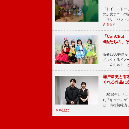
「トイ・ストーリ
の少女ボニーの
「リリーパッド
きを読む
「ConChu
4匹たちの、
応募1800件超
ノックするイメ
「こんちゅ！」
瀬戸康史と有
くれる作品に
2019年に「
た「キュー」が
と、有村架純演
きを読む