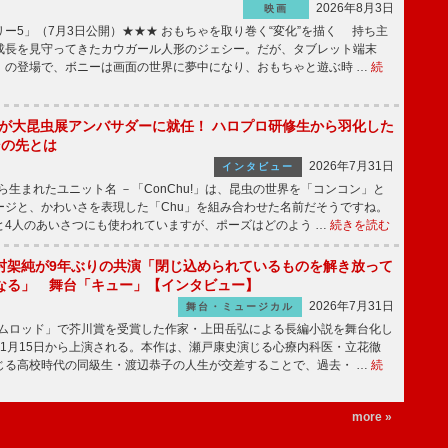
2026年8月3日
映画
ー5」（7月3日公開）★★★ おもちゃを取り巻く“変化”を描く 持ち主
成長を見守ってきたカウガール人形のジェシー。だが、タブレット端末
」の登場で、ボニーは画面の世界に夢中になり、おもちゃと遊ぶ時 …
続
!」が大昆虫展アンバサダーに就任！ ハロプロ研修生から羽化した
その先とは
2026年7月31日
インタビュー
から生まれたユニット名 －「ConChu!」は、昆虫の世界を「コンコン」と
ージと、かわいさを表現した「Chu」を組み合わせた名前だそうですね。
と4人のあいさつにも使われていますが、ポーズはどのよう …
続きを読む
村架純が9年ぶりの共演「閉じ込められているものを解き放って
なる」 舞台「キュー」【インタビュー】
2026年7月31日
舞台・ミュージカル
ニムロッド」で芥川賞を受賞した作家・上田岳弘による長編小説を舞台化し
11月15日から上演される。本作は、瀬戸康史演じる心療内科医・立花徹
じる高校時代の同級生・渡辺恭子の人生が交差することで、過去・ …
続
more »