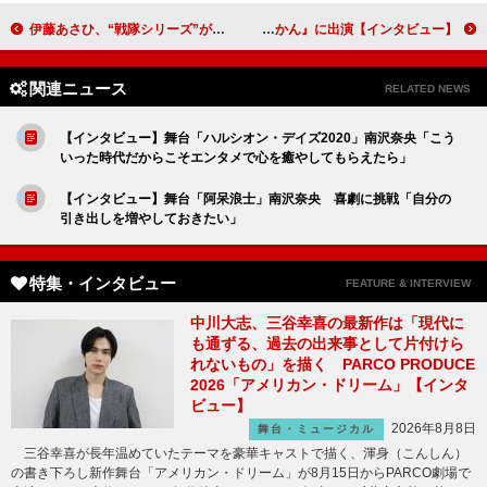
伊藤あさひ、“戦隊シリーズ”が俳優人生の転機に 「自信にもなりました」【インタビュー】
話題作への出演が続く城桧吏「自分の中の新しい一面を見つけられるのが楽しい」 映画『ゴーストブック おばけずかん』に出演【インタビュー】
関連ニュース
RELATED NEWS
【インタビュー】舞台「ハルシオン・デイズ2020」南沢奈央「こう
いった時代だからこそエンタメで心を癒やしてもらえたら」
【インタビュー】舞台「阿呆浪士」南沢奈央 喜劇に挑戦「自分の
引き出しを増やしておきたい」
特集・インタビュー
FEATURE & INTERVIEW
中川大志、三谷幸喜の最新作は「現代に
も通ずる、過去の出来事として片付けら
れないもの」を描く PARCO PRODUCE
2026「アメリカン・ドリーム」【インタ
ビュー】
2026年8月8日
舞台・ミュージカル
三谷幸喜が長年温めていたテーマを豪華キャストで描く、渾身（こんしん）
の書き下ろし新作舞台「アメリカン・ドリーム」が8月15日からPARCO劇場で