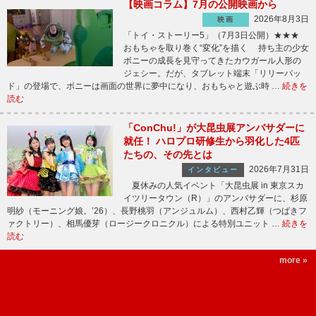
【映画コラム】7月の公開映画から
2026年8月3日
映画
「トイ・ストーリー5」（7月3日公開）★★★
おもちゃを取り巻く“変化”を描く 持ち主の少女
ボニーの成長を見守ってきたカウガール人形の
ジェシー。だが、タブレット端末「リリーパッ
ド」の登場で、ボニーは画面の世界に夢中になり、おもちゃと遊ぶ時 …
続きを
読む
「ConChu!」が大昆虫展アンバサダーに
就任！ ハロプロ研修生から羽化した4匹
たちの、その先とは
2026年7月31日
インタビュー
夏休みの人気イベント「大昆虫展 in 東京スカ
イツリータウン（R）」のアンバサダーに、杉原
明紗（モーニング娘。’26）、長野桃羽（アンジュルム）、西村乙輝（つばきフ
ァクトリー）、相馬優芽（ロージークロニクル）による特別ユニット …
続きを
読む
more »