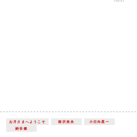
next
お月さまへようこそ
南沢奈央
小日向星一
納谷健