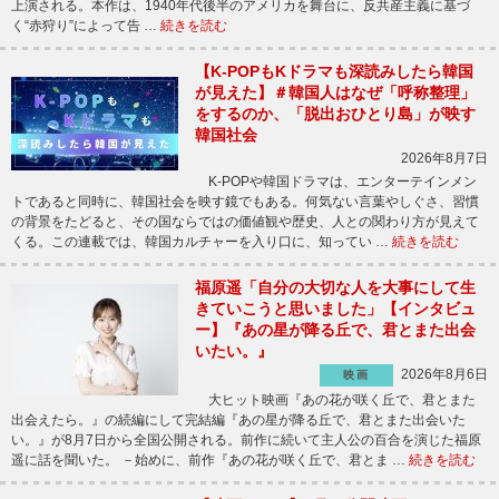
上演される。本作は、1940年代後半のアメリカを舞台に、反共産主義に基づ
く“赤狩り”によって告 …
続きを読む
【K-POPもKドラマも深読みしたら韓国
が見えた】＃韓国人はなぜ「呼称整理」
をするのか、「脱出おひとり島」が映す
韓国社会
2026年8月7日
K-POPや韓国ドラマは、エンターテインメン
トであると同時に、韓国社会を映す鏡でもある。何気ない言葉やしぐさ、習慣
の背景をたどると、その国ならではの価値観や歴史、人との関わり方が見えて
くる。この連載では、韓国カルチャーを入り口に、知ってい …
続きを読む
福原遥「自分の大切な人を大事にして生
きていこうと思いました」【インタビュ
ー】『あの星が降る丘で、君とまた出会
いたい。』
2026年8月6日
映画
大ヒット映画『あの花が咲く丘で、君とまた
出会えたら。』の続編にして完結編『あの星が降る丘で、君とまた出会いた
い。』が8月7日から全国公開される。前作に続いて主人公の百合を演じた福原
遥に話を聞いた。 －始めに、前作『あの花が咲く丘で、君とま …
続きを読む