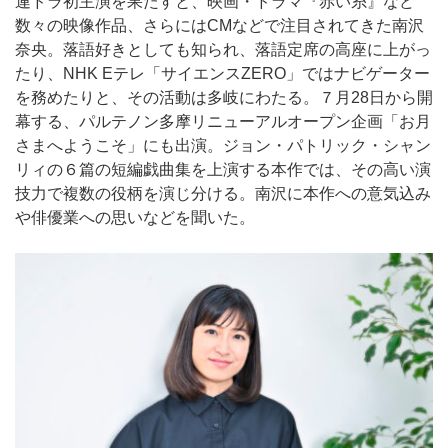
連ドラ初主演を果たすと、映画・ドラマ『赤い糸』など
数々の映像作品、さらにはCMなどで注目されてきた南沢
奈央。落語好きとしても知られ、落語定席の高座に上がっ
たり、NHK Eテレ「サイエンスZERO」ではナビゲーター
を務めたりと、その活動は多岐にわたる。７月28日から開
幕する、パルテノン多摩リニューアルオープン企画「お月
さまへようこそ」にも出演。ジョン・パトリック・シャン
リィの６篇の短編戯曲集を上演する本作では、その高い演
技力で複数の役柄を演じ分ける。南沢に本作への意気込み
や俳優業への思いなどを聞いた。