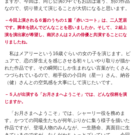
ますが、今回は、同じ公演の中でもお話は違う、別の作品
なので、切り替えて演じることが大切になると思います。
－今回上演される６篇のうちの１篇「赤いコート」は、二人芝居
です。脚本を読んでどんなことを思いましたか。そして、２組上
演を演出家が希望し、南沢さんは２人の俳優と共演することにな
りましたね。
私はメアリーという16歳ぐらいの女の子を演じます。ピ
ュアで、恋の芽生えを感じさせる初々しいやり取りが描か
れた作品です。その瞬間にしか生まれない言葉がたくさん
つづられているので、相手役の小日向（星一）さん、納谷
（健）さんとの空気感を大事にして演じたいです。
－５人が出演する「お月さまへようこそ」では、どんな役柄を演
じますか。
「お月さまへようこそ」では、シャーリー役を務めま
す。かつての同級生たちが何年ぶりかに集う様子を描いた
作品ですが、登場人物のみんなが、一生懸命、真面目に生
きているのですが、なんだかちょっとズレていて…。今回