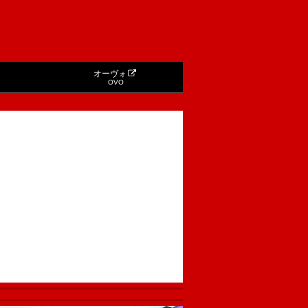
オーヴォ
OVO