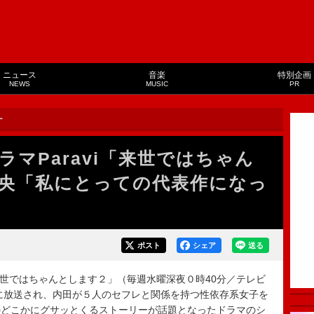
ニュース
音楽
特別企画
NEWS
MUSIC
PR
ー
マParavi「来世ではちゃん
央「私にとっての代表作になっ
ポスト
シェア
送る
来世ではちゃんとします２」（毎週水曜深夜０時40分／テレビ
年に放送され、内田が５人のセフレと関係を持つ性依存系女子を
のどこかにグサッとくるストーリーが話題となったドラマのシ