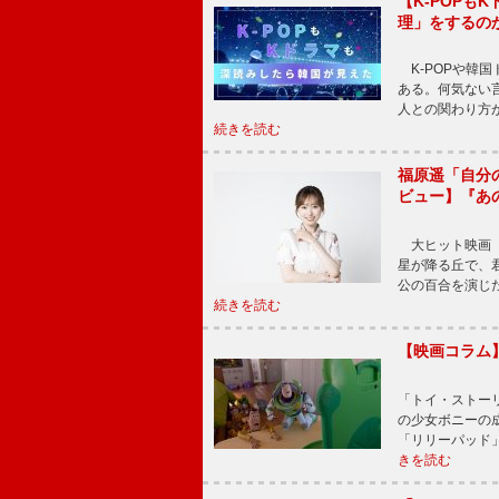
【K-POP
理」をするの
K-POPや韓
ある。何気ない
人との関わり方
続きを読む
福原遥「自分
ビュー】『あ
大ヒット映画『
星が降る丘で、
公の百合を演じ
続きを読む
【映画コラム
「トイ・ストーリ
の少女ボニーの
「リリーパッド
きを読む