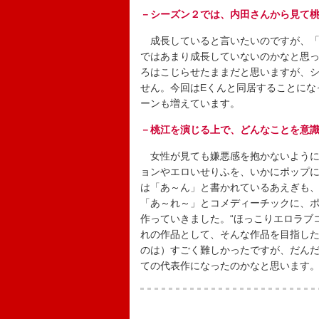
－シーズン２では、内田さんから見て
成長していると言いたいのですが、「
ではあまり成長していないのかなと思
ろはこじらせたままだと思いますが、
せん。今回はEくんと同居することにな
ーンも増えています。
－桃江を演じる上で、どんなことを意
女性が見ても嫌悪感を抱かないように
ョンやエロいせりふを、いかにポップ
は「あ～ん」と書かれているあえぎも
「あ～れ～」とコメディーチックに、
作っていきました。“ほっこりエロラブ
れの作品として、そんな作品を目指し
のは）すごく難しかったですが、だん
ての代表作になったのかなと思います