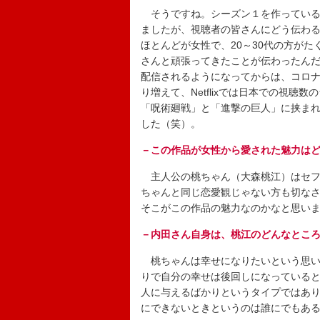
そうですね。シーズン１を作っている
ましたが、視聴者の皆さんにどう伝わるの
ほとんどが女性で、20～30代の方が
さんと頑張ってきたことが伝わったん
配信されるようになってからは、コロ
り増えて、Netflixでは日本での視
「呪術廻戦」と「進撃の巨人」に挟ま
した（笑）。
－この作品が女性から愛された魅力は
主人公の桃ちゃん（大森桃江）はセフ
ちゃんと同じ恋愛観じゃない方も切な
そこがこの作品の魅力なのかなと思い
－内田さん自身は、桃江のどんなとこ
桃ちゃんは幸せになりたいという思い
りで自分の幸せは後回しになっている
人に与えるばかりというタイプではあ
にできないときというのは誰にでもあ