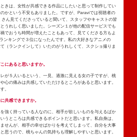
ときは、女性が共感できる作品にしたいと思って制作してい
かという不安もありました。ですが、Paraviでは視聴者の
たくさん見てくださっていると聞いて、スタッフやキャストの皆
だとうれしく思いました。シーズン１が他の配信サービスでも
ナ禍でおうち時間が増えたこともあって、見てくださる方もよ
聴数のランキングで３位になったんです。私の大好きなアニメの
れて（ランクインして）いたのがうれしくて、スクショ撮りま
どこにあると思いますか。
レが５人いるという、一見、過激に見える女の子ですが、桃
さや心の痛みは共感していただけるところがあると思います。
ます。
ろに共感できますか。
を強く持っている人なのに、相手が欲しいものを与えるばか
というところは共感できるポイントだと思います。私自身は、
りませんが、相手の幸せばかりを考えてしまって、自分を大事
ると思うので、桃ちゃんの気持ちも理解しやすいと思います。