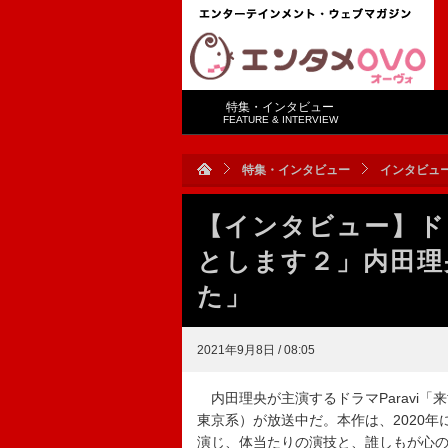
特集・インタビュー
FEATURE & INTERVIEW
特集・インタビュー
インタビュ
【インタビュー】ドラ
とします２」内田理
た」
2021年9月8日 / 08:05
内田理央が主演するドラマParavi「
東京系）が放送中だ。本作は、2020
演じ、体当たりの演技と、誰しもが心