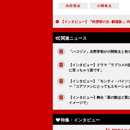
内田理央
小関裕太
【インタビュー】『科捜研の女 -劇場版-』内藤剛志「一度でも『科捜研の女』に加わった人間はみ
関連ニュース
「ハコヅメ」永野芽郁が小関裕太と初
【インタビュー】ドラマ「ラブコメの
に言っちゃう派です」
【インタビュー】「モンティ・パイソン
ー「コアファンにとってもエモーショ
【インタビュー】舞台「星の数ほど星
イメージで」
特集・インタビュー