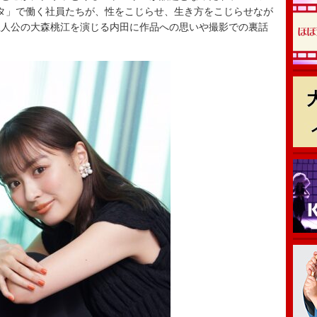
タ」で働く社員たちが、性をこじらせ、生き方をこじらせなが
主人公の大森桃江を演じる内田に作品への思いや撮影での裏話