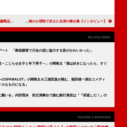
んなファミリー」
【インタビュー】映画『先生、私の隣に座っていただけませんか？』黒木華「スリリングで気持ちよく楽しめる映画です」ハラハラする夫婦の心理戦で見せた名演の舞台裏
RELATED NEWS
デート 「救助講習で川合の恋に協力する皆がかわいかった」
掟～こじらせ女子と年下男子～」小関裕太「僕は好きになったら、すぐ
のSPAMALOT」小関裕太＆三浦宏規が挑む、福田雄一演出コメディ
ナルなものになる」
に願いを」内田理央 初主演舞台で挑む銀行員役は「『倍返しだ！』の
FEATURE & INTERVIEW