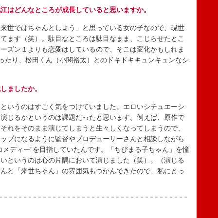
桃江はどんなところが成長していると思いますか。
来世ではちゃんとしよう」と思っている女の子なので、現世
ってます（笑）。駄目なところは駄目なまま、こじらせたとこ
シーズン１よりも恋愛はしているので、そこは変化かもしれま
ったり、松田くん（小関裕太）とのドキドキキュンキュンなシ
識しましたか。
というのはすごく気をつけていました。エロいシチュエーシ
に演じるかというのは課題だったと思います。例えば、原作で
、それをそのまま演じてしまうと生々しくなってしまうので、
ポップになるように監督やプロデューサーさんと相談しながら
コメディー”を目指していたんです。「ちびまる子ちゃん」を憧
たいというのは心の片隅において演じました（笑）。（演じる
だんと「来世ちゃん」の雰囲気もつかんできたので、私にとっ
。