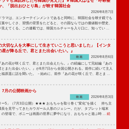
もKドラマも深読みしたら韓国が見えた】＃韓国人はなぜ「呼称整
か、「脱出おひとり島」が映す韓国社会
2026年8月7日
国ドラマは、エンターテインメントであると同時に、韓国社会を映す鏡でも
言葉やしぐさ、習慣の背景をたどると、その国ならではの価値観や歴史、
が見えてくる。この連載では、韓国カルチャーを入り口に、知ってい …
の大切な人を大事にして生きていこうと思いました」【インタ
の星が降る丘で、君とまた出会いたい。』
2026年8月6日
映画
あの花が咲く丘で、君とまた出会えたら。』の続編にして完結編『あの
君とまた出会いたい。』が8月7日から全国公開される。前作に続いて主人
た福原遥に話を聞いた。 －始めに、前作『あの花が咲く丘で、君とま …
】7月の公開映画から
2026年8月3日
映画
ー5」（7月3日公開）★★★ おもちゃを取り巻く“変化”を描く 持ち主
成長を見守ってきたカウガール人形のジェシー。だが、タブレット端末
」の登場で、ボニーは画面の世界に夢中になり、おもちゃと遊ぶ時 …
続