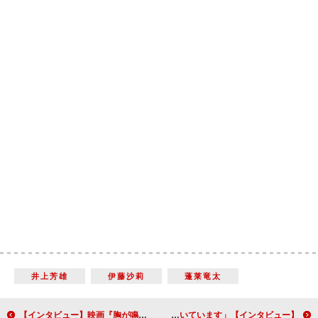
井上芳雄
伊藤沙莉
蓬莱竜太
【インタビュー】映画『胸が鳴るのは君のせい』白石聖「有馬の何げない優しさに胸キュンしました」
【インタビュー】映画『47歳 人生のステータス』マイク・ホワイト監督「この映画は、自分と他人を比較したり、他人をうらやむことの不条理さを描いています」