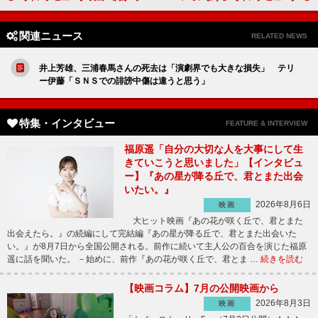
関連ニュース
RELATED NEWS
井上芳雄、三浦春馬さんの死去は「演劇界でも大きな損失」 テリ
ー伊藤「ＳＮＳでの誹謗中傷は違うと思う」
特集・インタビュー
FEATURE & INTERVIEW
福原遥「自分の大切な人を大事にして生
きていこうと思いました」【インタビュ
ー】『あの星が降る丘で、君とまた出会
いたい。』
2026年8月6日
映画
大ヒット映画『あの花が咲く丘で、君とまた
出会えたら。』の続編にして完結編『あの星が降る丘で、君とまた出会いた
い。』が8月7日から全国公開される。前作に続いて主人公の百合を演じた福原
遥に話を聞いた。 －始めに、前作『あの花が咲く丘で、君とま …
続きを読む
【映画コラム】7月の公開映画から
2026年8月3日
映画