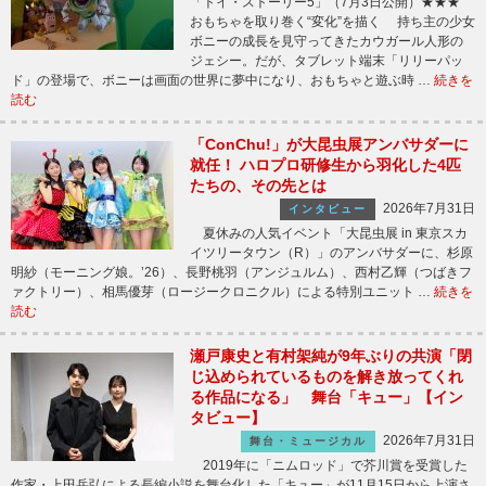
「トイ・ストーリー5」（7月3日公開）★★★
おもちゃを取り巻く“変化”を描く 持ち主の少女
ボニーの成長を見守ってきたカウガール人形の
ジェシー。だが、タブレット端末「リリーパッ
ド」の登場で、ボニーは画面の世界に夢中になり、おもちゃと遊ぶ時 …
続きを
読む
「ConChu!」が大昆虫展アンバサダーに
就任！ ハロプロ研修生から羽化した4匹
たちの、その先とは
2026年7月31日
インタビュー
夏休みの人気イベント「大昆虫展 in 東京スカ
イツリータウン（R）」のアンバサダーに、杉原
明紗（モーニング娘。’26）、長野桃羽（アンジュルム）、西村乙輝（つばきフ
ァクトリー）、相馬優芽（ロージークロニクル）による特別ユニット …
続きを
読む
瀬戸康史と有村架純が9年ぶりの共演「閉
じ込められているものを解き放ってくれ
る作品になる」 舞台「キュー」【イン
タビュー】
2026年7月31日
舞台・ミュージカル
2019年に「ニムロッド」で芥川賞を受賞した
作家・上田岳弘による長編小説を舞台化した「キュー」が11月15日から上演さ