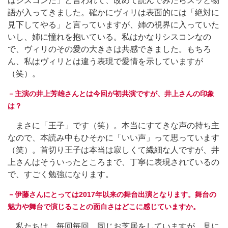
はシスコンだ」と言われて、改めて読んでみたらスッと物
語が入ってきました。確かにヴィリは表面的には「絶対に
見下してやる」と言っていますが、姉の視界に入っていた
いし、姉に憧れを抱いている。私はかなりシスコンなの
で、ヴィリのその愛の大きさは共感できました。もちろ
ん、私はヴィリとは違う表現で愛情を示していますが
（笑）。
－主演の井上芳雄さんとは今回が初共演ですが、井上さんの印象
は？
まさに「王子」です（笑）。本当にすてきな声の持ち主
なので、本読み中もひそかに「いい声」って思っています
（笑）。首切り王子は本当は寂しくて繊細な人ですが、井
上さんはそういったところまで、丁寧に表現されているの
で、すごく勉強になります。
－伊藤さんにとっては2017年以来の舞台出演となります。舞台の
魅力や舞台で演じることの面白さはどこに感じていますか。
私たちは、毎回毎回、同じお芝居をしていますが、見に