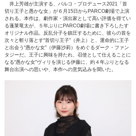
井上芳雄が主演する、パルコ・プロデュース2021「首
切り王子と愚かな女」が６月15日からPARCO劇場で上演
される。本作は、劇作家・演出家として高い評価を得てい
る蓬莱竜太が、５年ぶりにPARCO劇場に書き下ろしたす
オリジナル作品。反乱分子を鎮圧するために、彼らの首を
次々と斬り落とす“首切り王子”（井上）と、運命的に王子
と出会う“愚かな女”（伊藤沙莉）をめぐるダーク・ファン
タジーだ。王子に興味を持たれ、召使として仕えることに
なる“愚かな女”ヴィリを演じる伊藤に、約４年ぶりとなる
舞台出演への思いや、本作への意気込みを聞いた。