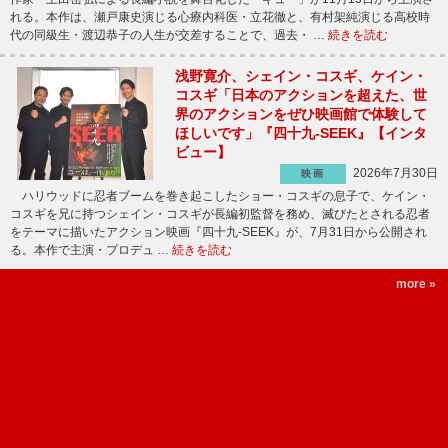
れる。本作は、瀬戸康史演じる心療内科医・立花徹と、有村架純演じる高校時
代の同級生・渡辺恭子の人生が交差することで、過去・ …
続きを読む
浅野寛介、シェイン・コスギ、ケイン・
コスギ「日本のアクションを超えた、世
界のアクションをぜひ映画館で体験して
ほしいです」『四十九-SEEK』【インタ
ビュー】
2026年7月30日
映画
ハリウッドに忍者ブームを巻き起こしたショー・コスギの息子で、ケイン・
コスギを兄に持つシェイン・コスギが長編初監督を務め、滅びたとされる忍者
をテーマに描いたアクション映画『四十九-SEEK』が、7月31日から公開され
る。本作で主演・プロデュ …
続きを読む
more »