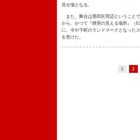
見せ場となる。
また、舞台は墨田区周辺ということで
から、かつて『煙突の見える場所』（5
に、今や下町のランドマークとなった
を受けた。
1
2