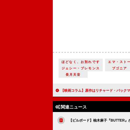
ほどなく、お別れです
エマ・スト
ジェシー・プレモンス
ブゴニア
長月天音
【映画コラム】原作はリチャード・バックマン（スティーブン・キング）と東野圭吾『ランニング・マン』『
関連ニュース
【ビルボード】柚木麻子『BUTTER』が