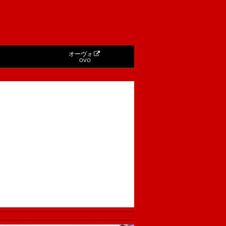
オーヴォ
OVO