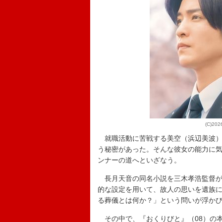
(C)2
就職活動に苦戦する美空（浜辺美波）
う秘密があった。そんな彼女の能力に
ンナーの道へといざなう。
長月天音の同名小説を三木孝浩監督が
的な設定を用いて、故人の思いを遺族
る葬儀とは何か？」という問いが浮か
その中で、『おくりびと』（08）の本