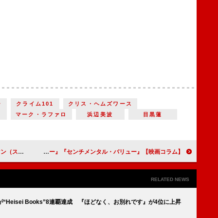
ー
クライム101
クリス・ヘムズワース
マーク・ラファロ
浜辺美波
目黒蓮
クスノキの番人』
【映画コラム】2月後半の公開映画から『木挽町のあだ討ち』『レンタル・ファミリー』『センチメンタル・バリュー』
RELATED NEWS
“Heisei Books”8連覇達成 『ほどなく、お別れです』が4位に上昇