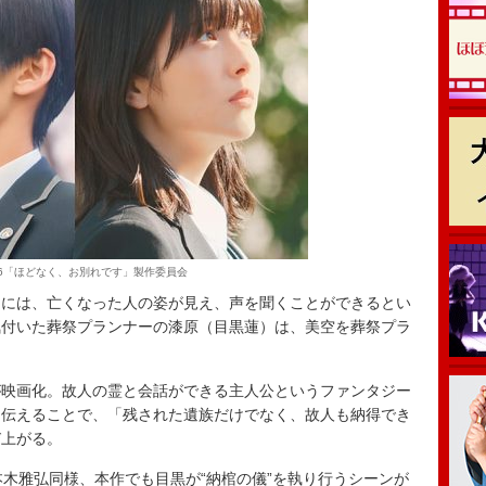
026「ほどなく、お別れです」製作委員会
には、亡くなった人の姿が見え、声を聞くことができるとい
気付いた葬祭プランナーの漆原（目黒蓮）は、美空を葬祭プラ
映画化。故人の霊と会話ができる主人公というファンタジー
に伝えることで、「残された遺族だけでなく、故人も納得でき
び上がる。
木雅弘同様、本作でも目黒が“納棺の儀”を執り行うシーンが