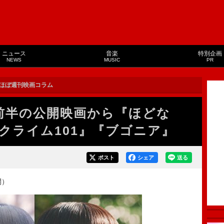
ニュース
音楽
特別企画
NEWS
MUSIC
PR
ほぼ週刊映画コラム
前半の公開映画から『ほどな
クライム101』『ブゴニア』
ポスト
シェア
送る
開）