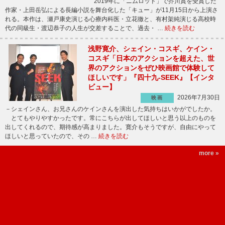
2019年に「ニムロッド」で芥川賞を受賞した
作家・上田岳弘による長編小説を舞台化した「キュー」が11月15日から上演さ
れる。本作は、瀬戸康史演じる心療内科医・立花徹と、有村架純演じる高校時
代の同級生・渡辺恭子の人生が交差することで、過去・ …
続きを読む
浅野寛介、シェイン・コスギ、ケイン・
コスギ「日本のアクションを超えた、世
界のアクションをぜひ映画館で体験して
ほしいです」『四十九-SEEK』【インタ
ビュー】
2026年7月30日
映画
－シェインさん、お兄さんのケインさんを演出した気持ちはいかがでしたか。
とてもやりやすかったです。常にこちらが出してほしいと思う以上のものを
出してくれるので、期待感が高まりました。寛介もそうですが、自由にやって
ほしいと思っていたので、その …
続きを読む
more »