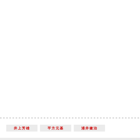
井上芳雄
平方元基
浦井健治