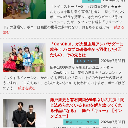
2026年8月3日
映画
「トイ・ストーリー5」（7月3日公開）★★★
おもちゃを取り巻く“変化”を描く 持ち主の少女
ボニーの成長を見守ってきたカウガール人形の
ジェシー。だが、タブレット端末「リリーパッ
ド」の登場で、ボニーは画面の世界に夢中になり、おもちゃと遊ぶ時 …
続きを
読む
「ConChu!」が大昆虫展アンバサダーに
就任！ ハロプロ研修生から羽化した4匹
たちの、その先とは
2026年7月31日
インタビュー
応募1800件超から生まれたユニット名 －
「ConChu!」は、昆虫の世界を「コンコン」と
ノックするイメージと、かわいさを表現した「Chu」を組み合わせた名前だそ
うですね。「こんちゅ！」と4人のあいさつにも使われていますが、ポーズはど
のよう …
続きを読む
瀬戸康史と有村架純が9年ぶりの共演「閉
じ込められているものを解き放ってくれ
る作品になる」 舞台「キュー」【イン
タビュー】
2026年7月31日
舞台・ミュージカル