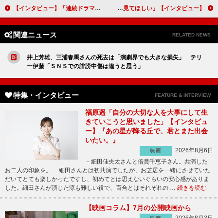
【インタビュー】「連続ドラマW 華麗なる一族」中井貴一「原作の万俵大介像を大切に」内田有紀「自分が生きてきた全てを高須相子という役にぶつけようと」山崎豊子の傑作に挑戦！
【インタビュー】ドラマ「理想のオトコ」蓮佛美沙子「自分と重ね合わせたり、キュンとしながら見てほしい」
関連ニュース
RELATED NEWS
井上芳雄、三浦春馬さんの死去は「演劇界でも大きな損失」 テリ
ー伊藤「ＳＮＳでの誹謗中傷は違うと思う」
特集・インタビュー
FEATURE & INTERVIEW
福原遥「自分の大切な人を大事にして生
きていこうと思いました」【インタビュ
ー】『あの星が降る丘で、君とまた出会
いたい。』
2026年8月6日
映画
－細田佳央太さんと倍賞千恵子さん。共演した
お二人の印象を。 細田さんとは初共演でしたが、お芝居を一緒にさせていた
だいてとても楽しかったですし、初めてとは思えないぐらいの安心感がありま
した。細田さんが演じた涼も難しい役で、百合とはそれぞれの …
続きを読む
【映画コラム】7月の公開映画から