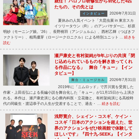
就任！ ハロプロ研修生から羽化した4匹
たちの、その先とは
2026年7月31日
インタビュー
夏休みの人気イベント「大昆虫展 in 東京スカ
イツリータウン（R）」のアンバサダーに、杉原
明紗（モーニング娘。’26）、長野桃羽（アンジュルム）、西村乙輝（つばきフ
ァクトリー）、相馬優芽（ロージークロニクル）による特別ユニット …
続きを
読む
瀬戸康史と有村架純が9年ぶりの共演「閉
じ込められているものを解き放ってくれ
る作品になる」 舞台「キュー」【イン
タビュー】
2026年7月31日
舞台・ミュージカル
2019年に「ニムロッド」で芥川賞を受賞した
作家・上田岳弘による長編小説を舞台化した「キュー」が11月15日から上演さ
れる。本作は、瀬戸康史演じる心療内科医・立花徹と、有村架純演じる高校時
代の同級生・渡辺恭子の人生が交差することで、過去・ …
続きを読む
浅野寛介、シェイン・コスギ、ケイン・
コスギ「日本のアクションを超えた、世
界のアクションをぜひ映画館で体験して
ほしいです」『四十九-SEEK』【インタ