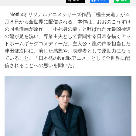
Netflixオリジナルアニメシリーズ作品「極主夫道」が４
月８日から全世界に配信される。本作は、おおのこうすけ
の同名漫画が原作。「不死身の龍」と呼ばれた元最凶極道
の龍が足を洗い、専業主夫として奮闘する日常を描くアッ
トホームギャグコメディーだ。主人公・龍の声を担当した
津田健次郎に、演じた感想や、表現者として原動力になっ
ていること、「日本発のNetflixアニメ」として全世界に配
信されることへの思いを聞いた。