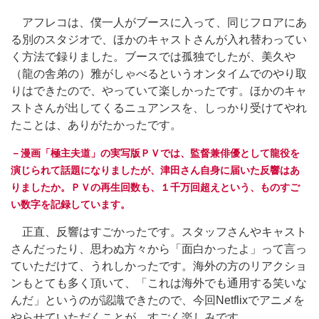
アフレコは、僕一人がブースに入って、同じフロアにあ
る別のスタジオで、ほかのキャストさんが入れ替わってい
く方法で録りました。ブースでは孤独でしたが、美久や
（龍の舎弟の）雅がしゃべるというオンタイムでのやり取
りはできたので、やっていて楽しかったです。ほかのキャ
ストさんが出してくるニュアンスを、しっかり受けてやれ
たことは、ありがたかったです。
－漫画「極主夫道」の実写版ＰＶでは、監督兼俳優として龍役を
演じられて話題になりましたが、津田さん自身に届いた反響はあ
りましたか。ＰＶの再生回数も、１千万回超えという、ものすご
い数字を記録しています。
正直、反響はすごかったです。スタッフさんやキャスト
さんだったり、思わぬ方々から「面白かったよ」って言っ
ていただけて、うれしかったです。海外の方のリアクショ
ンもとても多く頂いて、「これは海外でも通用する笑いな
んだ」というのが認識できたので、今回Netflixでアニメを
やらせていただくことが、すごく楽しみです。