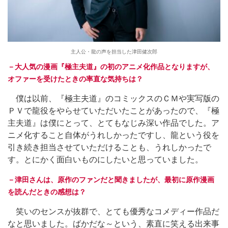
主人公・龍の声を担当した津田健次郎
－大人気の漫画『極主夫道』の初のアニメ化作品となりますが、
オファーを受けたときの率直な気持ちは？
僕は以前、『極主夫道』のコミックスのＣＭや実写版の
ＰＶで龍役をやらせていただいたことがあったので、『極
主夫道』は僕にとって、とてもなじみ深い作品でした。ア
ニメ化すること自体がうれしかったですし、龍という役を
引き続き担当させていただけることも、うれしかったで
す。とにかく面白いものにしたいと思っていました。
－津田さんは、原作のファンだと聞きましたが、最初に原作漫画
を読んだときの感想は？
笑いのセンスが抜群で、とても優秀なコメディー作品だ
なと思いました。ばかだな～という、素直に笑える出来事