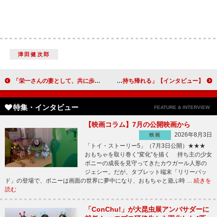
津田健次郎
「栄一さんの妻として、共に歩む千代の成長を感じていただけたら」橋本愛（渋沢千代）【「青天を衝け」インタビュー】
【インタビュー】舞台「パークビューライフ」中川翔子「多幸感を受け取って、笑顔の粒を持ち帰れる」
特集・インタビュー
FEATURE & INTERVIEW
【映画コラム】7月の公開映画から
2026年8月3日
映画
「トイ・ストーリー5」（7月3日公開）★★★
おもちゃを取り巻く“変化”を描く 持ち主の少女
ボニーの成長を見守ってきたカウガール人形の
ジェシー。だが、タブレット端末「リリーパッ
ド」の登場で、ボニーは画面の世界に夢中になり、おもちゃと遊ぶ時 …
続きを
読む
「ConChu!」が大昆虫展アンバサダーに