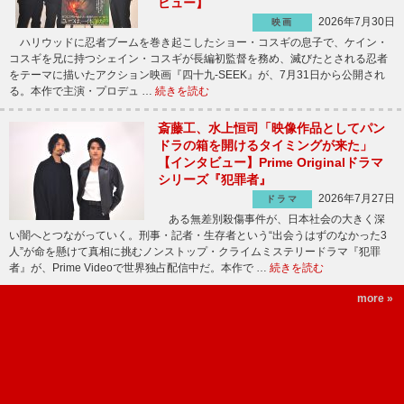
ビュー】
2026年7月30日
映画
ハリウッドに忍者ブームを巻き起こしたショー・コスギの息子で、ケイン・
コスギを兄に持つシェイン・コスギが長編初監督を務め、滅びたとされる忍者
をテーマに描いたアクション映画『四十九-SEEK』が、7月31日から公開され
る。本作で主演・プロデュ …
続きを読む
斎藤工、水上恒司「映像作品としてパン
ドラの箱を開けるタイミングが来た」
【インタビュー】Prime Originalドラマ
シリーズ『犯罪者』
2026年7月27日
ドラマ
ある無差別殺傷事件が、日本社会の大きく深
い闇へとつながっていく。刑事・記者・生存者という“出会うはずのなかった3
人”が命を懸けて真相に挑むノンストップ・クライムミステリードラマ『犯罪
者』が、Prime Videoで世界独占配信中だ。本作で …
続きを読む
more »