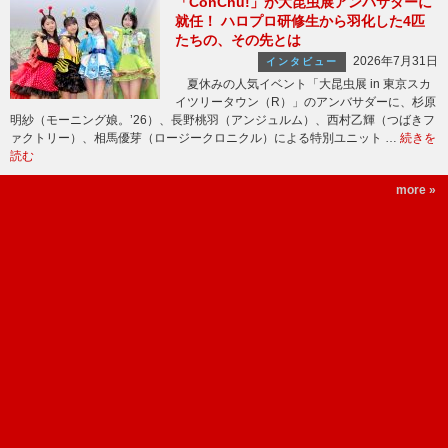
「ConChu!」が大昆虫展アンバサダーに
就任！ ハロプロ研修生から羽化した4匹
たちの、その先とは
2026年7月31日
インタビュー
夏休みの人気イベント「大昆虫展 in 東京スカ
イツリータウン（R）」のアンバサダーに、杉原
明紗（モーニング娘。’26）、長野桃羽（アンジュルム）、西村乙輝（つばきフ
ァクトリー）、相馬優芽（ロージークロニクル）による特別ユニット …
続きを
読む
more »