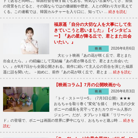
トであると同時に、韓国社会を映す鏡でもある。何気ない言葉やしぐさ、習慣
の背景をたどると、その国ならではの価値観や歴史、人との関わり方が見えて
くる。この連載では、韓国カルチャーを入り口に、知ってい …
続きを読む
福原遥「自分の大切な人を大事にして生
きていこうと思いました」【インタビュ
ー】『あの星が降る丘で、君とまた出会
いたい。』
2026年8月6日
映画
大ヒット映画『あの花が咲く丘で、君とまた
出会えたら。』の続編にして完結編『あの星が降る丘で、君とまた出会いた
い。』が8月7日から全国公開される。前作に続いて主人公の百合を演じた福原
遥に話を聞いた。 －始めに、前作『あの花が咲く丘で、君とま …
続きを読む
【映画コラム】7月の公開映画から
2026年8月3日
映画
「トイ・ストーリー5」（7月3日公開）★★★
おもちゃを取り巻く“変化”を描く 持ち主の少女
ボニーの成長を見守ってきたカウガール人形の
ジェシー。だが、タブレット端末「リリーパッ
ド」の登場で、ボニーは画面の世界に夢中になり、おもちゃと遊ぶ時 …
続きを
読む