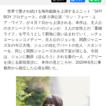
世界で愛され続ける海外戯曲を上演するユニット「SHY
BOY プロデュース」の第３弾公演「ラン・フォー・ユ
ア・ワイフ」が４月７日から上演される。本作は、主人公
のタクシードライバーのジョンが、２人の女性との「重婚
ライフ」を守ろうとして窮地に追い込まれていく、シチュ
エーションコメディー。主人公のジョンを、関西ジャニー
ズJr.の今江大地、ジョンの住むアパートの住人・スタンリ
ーを、同じく関西ジャニーズJr.の河下楽が演じる。今回
は、ジョンに翻弄（ほんろう）される妻の一人、メアリー
を演じる新垣里沙に、本作の見どころや、2020年8月に事
務所から独立した心境を聞いた。