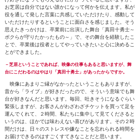
お芝居は自分ではない誰かになって何かを伝えます。私が
役を通して発した言葉に共感していただけたり、感動して
いただけたりするということに面白さを感じました。そう
思えたきっかけは、卒業前に出演した舞台「真田十勇士～
ボクらが守りたかったもの～」で、その舞台を経験したこ
とで、卒業後は役者としてやっていきたいと心に決めるこ
とができました。
－芝居ということであれば、映像の仕事もあると思いますが、舞
台にこだわるのはやはり「真田十勇士」があったからですか。
映像にあまりご縁がなかったということもありますが、
昔から「ライブ」が好きだったので、そういう意味でも舞
台が好きなんだと思います。毎回、吐きそうになるぐらい
緊張しますが、お客さんがわざわざチケットを買って足を
運んでくれて、２時間、私たちに集中して見てくださると
いうのは、ほかでは味わえない喜びがあります。その２時
間だけは、日々のストレスや嫌なことを忘れられる時間を
お届けできるのはすごくすてきなことだと思います。