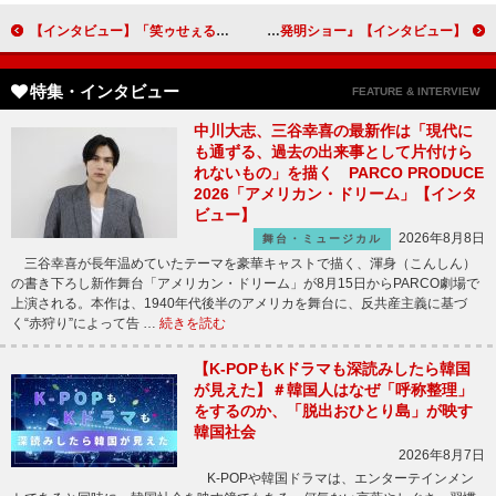
【インタビュー】「笑ゥせぇるすまん」THE STAGE 佐藤流司＆演出・小林顕作「これが僕の提示する『笑ゥせぇるすまん』」“等身大”で演じる新たな喪黒福造
【インタビュー】『映画 きかんしゃトーマス おいでよ！未来の発明ショー！』賀来賢人「子どもには周りを明るくさせるような人になってほしい」
特集・インタビュー
FEATURE & INTERVIEW
中川大志、三谷幸喜の最新作は「現代に
も通ずる、過去の出来事として片付けら
れないもの」を描く PARCO PRODUCE
2026「アメリカン・ドリーム」【インタ
ビュー】
2026年8月8日
舞台・ミュージカル
三谷幸喜が長年温めていたテーマを豪華キャストで描く、渾身（こんしん）
の書き下ろし新作舞台「アメリカン・ドリーム」が8月15日からPARCO劇場で
上演される。本作は、1940年代後半のアメリカを舞台に、反共産主義に基づ
く“赤狩り”によって告 …
続きを読む
【K-POPもKドラマも深読みしたら韓国
が見えた】＃韓国人はなぜ「呼称整理」
をするのか、「脱出おひとり島」が映す
韓国社会
2026年8月7日
K-POPや韓国ドラマは、エンターテインメン