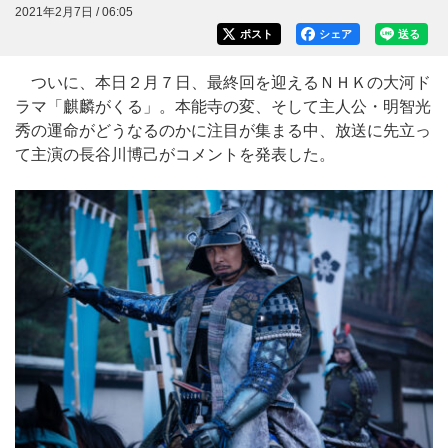
2021年2月7日 / 06:05
ポスト
シェア
送る
ついに、本日２月７日、最終回を迎えるＮＨＫの大河ド
ラマ「麒麟がくる」。本能寺の変、そして主人公・明智光
秀の運命がどうなるのかに注目が集まる中、放送に先立っ
て主演の長谷川博己がコメントを発表した。