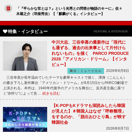
「『平らかな世とは？』という光秀との問答が物語のキーに」佐々
木蔵之介（羽柴秀吉）【「麒麟がくる」インタビュー】
特集・インタビュー
FEATURE & INTERVIEW
中川大志、三谷幸喜の最新作は「現代に
も通ずる、過去の出来事として片付けら
れないもの」を描く PARCO PRODUCE
2026「アメリカン・ドリーム」【インタ
ビュー】
2026年8月8日
舞台・ミュージカル
三谷幸喜が長年温めていたテーマを豪華キャストで描く、渾身（こんしん）
の書き下ろし新作舞台「アメリカン・ドリーム」が8月15日からPARCO劇場で
上演される。本作は、1940年代後半のアメリカを舞台に、反共産主義に基づ
く“赤狩り”によって告 …
続きを読む
【K-POPもKドラマも深読みしたら韓国
が見えた】＃韓国人はなぜ「呼称整理」
をするのか、「脱出おひとり島」が映す
韓国社会
2026年8月7日