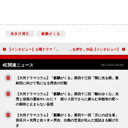
長谷川博己
麒麟がくる
【インタビュー】土曜ドラマ「六畳間のピアノマン」加藤シゲアキ「何かを変えたければ行動することが大事」
【インタビュー】ドラマ「マイルノビッチ」 桜井日奈子＆神尾楓珠が挑むラブコメは「背中を押す」作品
関連ニュース
RELATED NEWS
【大河ドラマコラム】「麒麟がくる」第四十三回「闇に光る樹」最
終回に向けて気になる秀吉の行動
【大河ドラマコラム】「麒麟がくる」第四十二回「離れゆく心」光
秀と信長の運命やいかに？ 残り２回でさらに膨らむ本能寺の変へ
の期待と止まらない妄想
【大河ドラマコラム】「麒麟がくる」第四十一回「月にのぼる者」
長谷川＝光秀と佐々木＝秀吉、白熱の芝居が生んだ息詰まる駆け引
き