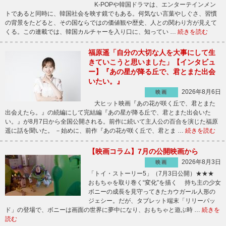
K-POPや韓国ドラマは、エンターテインメン
トであると同時に、韓国社会を映す鏡でもある。何気ない言葉やしぐさ、習慣
の背景をたどると、その国ならではの価値観や歴史、人との関わり方が見えて
くる。この連載では、韓国カルチャーを入り口に、知ってい …
続きを読む
福原遥「自分の大切な人を大事にして生
きていこうと思いました」【インタビュ
ー】『あの星が降る丘で、君とまた出会
いたい。』
2026年8月6日
映画
大ヒット映画『あの花が咲く丘で、君とまた
出会えたら。』の続編にして完結編『あの星が降る丘で、君とまた出会いた
い。』が8月7日から全国公開される。前作に続いて主人公の百合を演じた福原
遥に話を聞いた。 －始めに、前作『あの花が咲く丘で、君とま …
続きを読む
【映画コラム】7月の公開映画から
2026年8月3日
映画
「トイ・ストーリー5」（7月3日公開）★★★
おもちゃを取り巻く“変化”を描く 持ち主の少女
ボニーの成長を見守ってきたカウガール人形の
ジェシー。だが、タブレット端末「リリーパッ
ド」の登場で、ボニーは画面の世界に夢中になり、おもちゃと遊ぶ時 …
続きを
読む