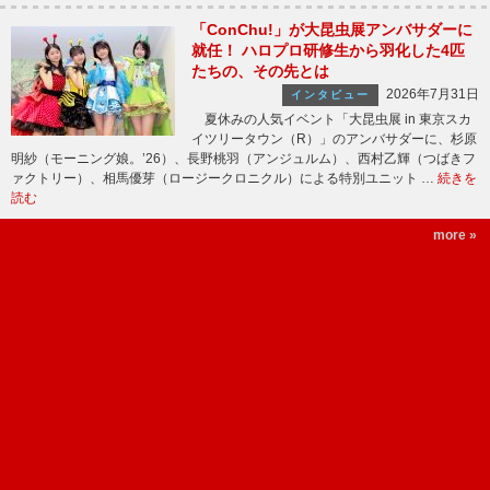
「ConChu!」が大昆虫展アンバサダーに
就任！ ハロプロ研修生から羽化した4匹
たちの、その先とは
2026年7月31日
インタビュー
夏休みの人気イベント「大昆虫展 in 東京スカ
イツリータウン（R）」のアンバサダーに、杉原
明紗（モーニング娘。’26）、長野桃羽（アンジュルム）、西村乙輝（つばきフ
ァクトリー）、相馬優芽（ロージークロニクル）による特別ユニット …
続きを
読む
more »