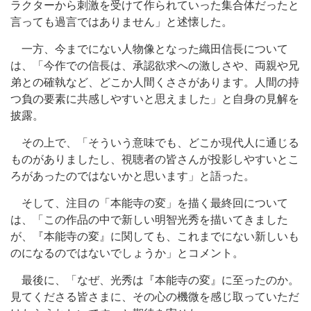
ラクターから刺激を受けて作られていった集合体だったと
言っても過言ではありません」と述懐した。
一方、今までにない人物像となった織田信長について
は、「今作での信長は、承認欲求への激しさや、両親や兄
弟との確執など、どこか人間くささがあります。人間の持
つ負の要素に共感しやすいと思えました」と自身の見解を
披露。
その上で、「そういう意味でも、どこか現代人に通じる
ものがありましたし、視聴者の皆さんが投影しやすいとこ
ろがあったのではないかと思います」と語った。
そして、注目の「本能寺の変」を描く最終回について
は、「この作品の中で新しい明智光秀を描いてきました
が、『本能寺の変』に関しても、これまでにない新しいも
のになるのではないでしょうか」とコメント。
最後に、「なぜ、光秀は『本能寺の変』に至ったのか。
見てくださる皆さまに、その心の機微を感じ取っていただ