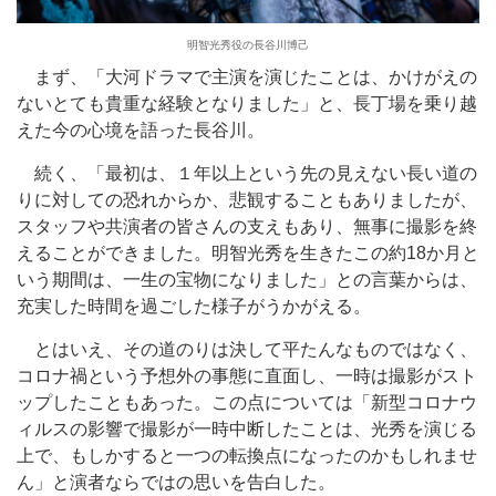
明智光秀役の長谷川博己
まず、「大河ドラマで主演を演じたことは、かけがえの
ないとても貴重な経験となりました」と、長丁場を乗り越
えた今の心境を語った長谷川。
続く、「最初は、１年以上という先の見えない長い道の
りに対しての恐れからか、悲観することもありましたが、
スタッフや共演者の皆さんの支えもあり、無事に撮影を終
えることができました。明智光秀を生きたこの約18か月と
いう期間は、一生の宝物になりました」との言葉からは、
充実した時間を過ごした様子がうかがえる。
とはいえ、その道のりは決して平たんなものではなく、
コロナ禍という予想外の事態に直面し、一時は撮影がスト
ップしたこともあった。この点については「新型コロナウ
ィルスの影響で撮影が一時中断したことは、光秀を演じる
上で、もしかすると一つの転換点になったのかもしれませ
ん」と演者ならではの思いを告白した。