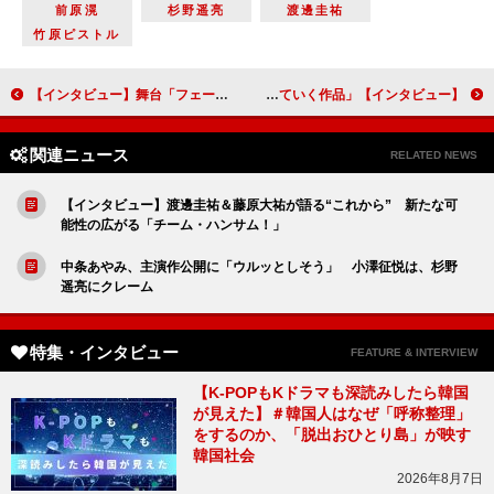
前原滉
杉野遥亮
渡邊圭祐
竹原ピストル
【インタビュー】舞台「フェードル」大竹しのぶ コロナ禍での“伝説の舞台”再演に「生半可なものは届けられない」
【インタビュー】ＮＨＫスペシャルドラマ「おもひでぽろぽろ」松坂慶子「人生100年時代を楽しんで生きていく作品」
関連ニュース
RELATED NEWS
【インタビュー】渡邊圭祐＆藤原大祐が語る“これから” 新たな可
能性の広がる「チーム・ハンサム！」
中条あやみ、主演作公開に「ウルッとしそう」 小澤征悦は、杉野
遥亮にクレーム
特集・インタビュー
FEATURE & INTERVIEW
【K-POPもKドラマも深読みしたら韓国
が見えた】＃韓国人はなぜ「呼称整理」
をするのか、「脱出おひとり島」が映す
韓国社会
2026年8月7日