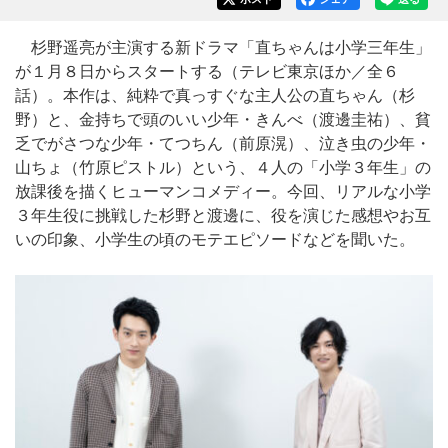
杉野遥亮が主演する新ドラマ「直ちゃんは小学三年生」
が１月８日からスタートする（テレビ東京ほか／全６
話）。本作は、純粋で真っすぐな主人公の直ちゃん（杉
野）と、金持ちで頭のいい少年・きんべ（渡邊圭祐）、貧
乏でがさつな少年・てつちん（前原滉）、泣き虫の少年・
山ちょ（竹原ピストル）という、４人の「小学３年生」の
放課後を描くヒューマンコメディー。今回、リアルな小学
３年生役に挑戦した杉野と渡邊に、役を演じた感想やお互
いの印象、小学生の頃のモテエピソードなどを聞いた。