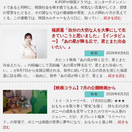
K-POPや韓国ドラマは、エンターテインメン
トであると同時に、韓国社会を映す鏡でもある。何気ない言葉やしぐさ、習慣
の背景をたどると、その国ならではの価値観や歴史、人との関わり方が見えて
くる。この連載では、韓国カルチャーを入り口に、知ってい …
続きを読む
福原遥「自分の大切な人を大事にして生
きていこうと思いました」【インタビュ
ー】『あの星が降る丘で、君とまた出会
いたい。』
2026年8月6日
映画
大ヒット映画『あの花が咲く丘で、君とまた
出会えたら。』の続編にして完結編『あの星が降る丘で、君とまた出会いた
い。』が8月7日から全国公開される。前作に続いて主人公の百合を演じた福原
遥に話を聞いた。 －始めに、前作『あの花が咲く丘で、君とま …
続きを読む
【映画コラム】7月の公開映画から
2026年8月3日
映画
「トイ・ストーリー5」（7月3日公開）★★★
おもちゃを取り巻く“変化”を描く 持ち主の少女
ボニーの成長を見守ってきたカウガール人形の
ジェシー。だが、タブレット端末「リリーパッ
ド」の登場で、ボニーは画面の世界に夢中になり、おもちゃと遊ぶ時 …
続きを
読む