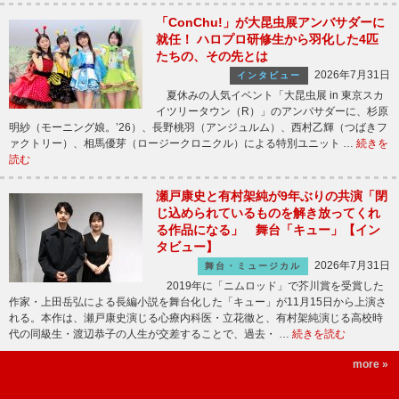
「ConChu!」が大昆虫展アンバサダーに
就任！ ハロプロ研修生から羽化した4匹
たちの、その先とは
2026年7月31日
インタビュー
夏休みの人気イベント「大昆虫展 in 東京スカ
イツリータウン（R）」のアンバサダーに、杉原
明紗（モーニング娘。’26）、長野桃羽（アンジュルム）、西村乙輝（つばきフ
ァクトリー）、相馬優芽（ロージークロニクル）による特別ユニット …
続きを
読む
瀬戸康史と有村架純が9年ぶりの共演「閉
じ込められているものを解き放ってくれ
る作品になる」 舞台「キュー」【イン
タビュー】
2026年7月31日
舞台・ミュージカル
2019年に「ニムロッド」で芥川賞を受賞した
作家・上田岳弘による長編小説を舞台化した「キュー」が11月15日から上演さ
れる。本作は、瀬戸康史演じる心療内科医・立花徹と、有村架純演じる高校時
代の同級生・渡辺恭子の人生が交差することで、過去・ …
続きを読む
more »