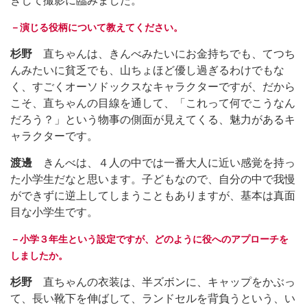
きして撮影に臨みました。
－演じる役柄について教えてください。
杉野
直ちゃんは、きんべみたいにお金持ちでも、てつち
んみたいに貧乏でも、山ちょほど優し過ぎるわけでもな
く、すごくオーソドックスなキャラクターですが、だから
こそ、直ちゃんの目線を通して、「これって何でこうなん
だろう？」という物事の側面が見えてくる、魅力があるキ
ャラクターです。
渡邊
きんべは、４人の中では一番大人に近い感覚を持っ
た小学生だなと思います。子どもなので、自分の中で我慢
ができずに逆上してしまうこともありますが、基本は真面
目な小学生です。
－小学３年生という設定ですが、どのように役へのアプローチを
しましたか。
杉野
直ちゃんの衣装は、半ズボンに、キャップをかぶっ
て、長い靴下を伸ばして、ランドセルを背負うという、い