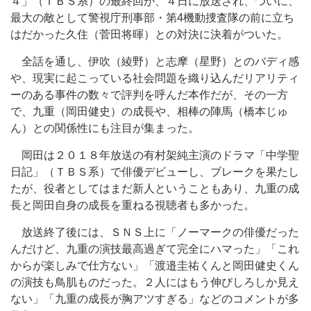
４」（ＴＢＳ系）の最終回が、４日に放送され、ついに、
最大の敵として警視庁刑事部・第4機動捜査隊の前に立ち
はだかった久住（菅田将暉）との対決に決着がついた。
全話を通し、伊吹（綾野）と志摩（星野）とのバディ感
や、現実に起こっている社会問題を織り込んだリアリティ
ーのある事件の数々で評判を呼んだ本作だが、その一方
で、九重（岡田健史）の成長や、相棒の陣馬（橋本じゅ
ん）との関係性にも注目が集まった。
岡田は２０１８年放送の有村架純主演のドラマ「中学聖
日記」（ＴＢＳ系）で俳優デビューし、ブレークを果たし
たが、役者としてはまだ新人ということもあり、九重の成
長と岡田自身の成長を重ねる視聴者も多かった。
放送終了後には、ＳＮＳ上に「ノーマークの俳優だった
んだけど、九重の演技最高過ぎて完全にハマった」「これ
からが楽しみで仕方ない」「渡邉圭祐くんと岡田健史くん
の演技も鳥肌ものだった。２人にはもう伸びしろしか見え
ない」「九重の成長が胸アツすぎる」などのコメントが多