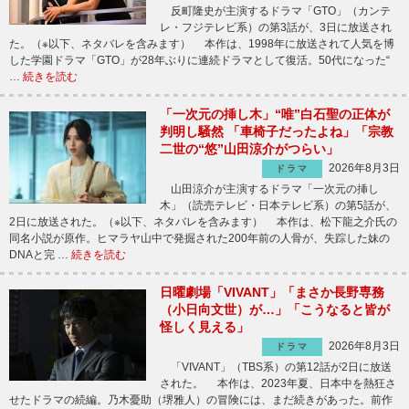
反町隆史が主演するドラマ「GTO」（カンテ
レ・フジテレビ系）の第3話が、3日に放送され
た。（※以下、ネタバレを含みます） 本作は、1998年に放送されて人気を博
した学園ドラマ「GTO」が28年ぶりに連続ドラマとして復活。50代になった“
…
続きを読む
「一次元の挿し木」“唯”白石聖の正体が
判明し騒然 「車椅子だったよね」「宗教
二世の“悠”山田涼介がつらい」
2026年8月3日
ドラマ
山田涼介が主演するドラマ「一次元の挿し
木」（読売テレビ・日本テレビ系）の第5話が、
2日に放送された。（※以下、ネタバレを含みます） 本作は、松下龍之介氏の
同名小説が原作。ヒマラヤ山中で発掘された200年前の人骨が、失踪した妹の
DNAと完 …
続きを読む
日曜劇場「VIVANT」「まさか長野専務
（小日向文世）が…」「こうなると皆が
怪しく見える」
2026年8月3日
ドラマ
「VIVANT」（TBS系）の第12話が2日に放送
された。 本作は、2023年夏、日本中を熱狂さ
せたドラマの続編。乃木憂助（堺雅人）の冒険には、まだ続きがあった。前作