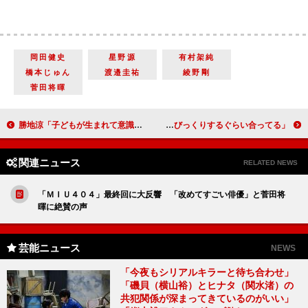
岡田健史
星野源
有村架純
橋本じゅん
渡邉圭祐
綾野剛
菅田将暉
勝地涼「子どもが生まれて意識が変わった」 母は、実家の跡継ぎは「息子のお嫁さんにって…」
今田耕司、スレンダー美女“お持ち帰り”報道に言及 「文春砲はびっくりするぐらい合ってる」
関連ニュース
RELATED NEWS
「ＭＩＵ４０４」最終回に大反響 「改めてすごい俳優」と菅田将
暉に絶賛の声
芸能ニュース
NEWS
「今夜もシリアルキラーと待ち合わせ」
「磯貝（横山裕）とヒナタ（関水渚）の
共犯関係が深まってきているのがいい」