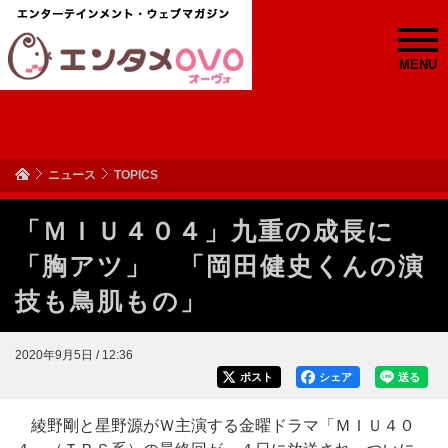
MENU
ニュース
TOPICS
「ＭＩＵ４０４」九重の成長に
「胸アツ」 「岡田健史くんの演
技も鳥肌もの」
2020年9月5日 / 12:36
ポスト
シェア
送る
綾野剛と星野源がＷ主演する金曜ドラマ「ＭＩＵ４０