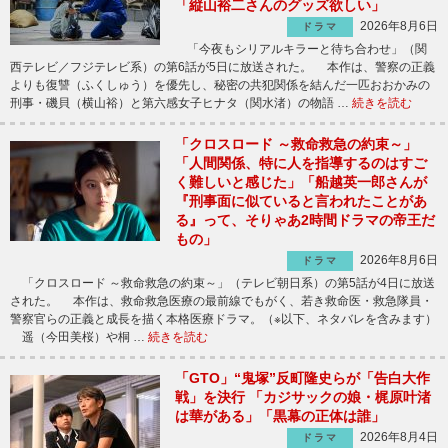
「縦山裕二さんのグッズ欲しい」
2026年8月6日
ドラマ
「今夜もシリアルキラーと待ち合わせ」（関
西テレビ／フジテレビ系）の第6話が5日に放送された。 本作は、警察の正義
よりも復讐（ふくしゅう）を優先し、秘密の共犯関係を結んだ一匹おおかみの
刑事・磯貝（横山裕）と第六感女子ヒナタ（関水渚）の物語 …
続きを読む
「クロスロード ～救命救急の約束～」
「人間関係、特に人を指導するのはすご
く難しいと感じた」「船越英一郎さんが
『刑事面に似ていると言われたことがあ
る』って、そりゃあ2時間ドラマの帝王だ
もの」
2026年8月6日
ドラマ
「クロスロード ～救命救急の約束～」（テレビ朝日系）の第5話が4日に放送
された。 本作は、救命救急医療の最前線でもがく、若き救命医・救急隊員・
警察官らの正義と成長を描く本格医療ドラマ。（※以下、ネタバレを含みます）
遥（今田美桜）や桐 …
続きを読む
「GTO」“鬼塚”反町隆史らが「告白大作
戦」を決行 「カジサックの娘・梶原叶渚
は華がある」「黒幕の正体は誰」
2026年8月4日
ドラマ