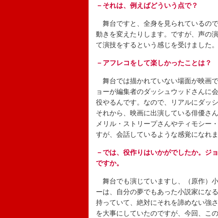
－それは、例えばどういう点で？
舞台ですと、全身を見られているので
動きを変えたりします。ですが、声の
て演技をするという感じを受けました
－アフレコをして楽しかったことは？
舞台では描かれていない場面が映画で
ョーが編集者のダッシュウッドさんに
役やるんです。なので、リアルにダッ
それから、映画に出演している俳優さ
メリル・ストリープさんやティモシー
すが、会話しているような感覚になれ
－では、役作りはいかがでしたか。ジ
ですか。
舞台でも演じていますし、（原作）小
ーは、自分の夢でもあった小説家にな
持っていて、絶対にそれを諦めない強
を大事にしていたのですが、今回、こ