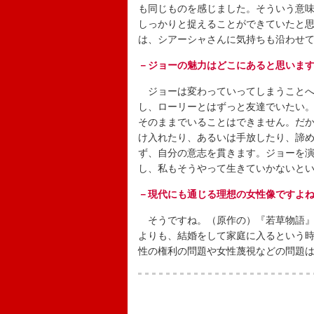
も同じものを感じました。そういう意
しっかりと捉えることができていたと
は、シアーシャさんに気持ちも沿わせ
－ジョーの魅力はどこにあると思いま
ジョーは変わっていってしまうことへ
し、ローリーとはずっと友達でいたい
そのままでいることはできません。だ
け入れたり、あるいは手放したり、諦
ず、自分の意志を貫きます。ジョーを
し、私もそうやって生きていかないと
－現代にも通じる理想の女性像ですよ
そうですね。（原作の）『若草物語』
よりも、結婚をして家庭に入るという
性の権利の問題や女性蔑視などの問題