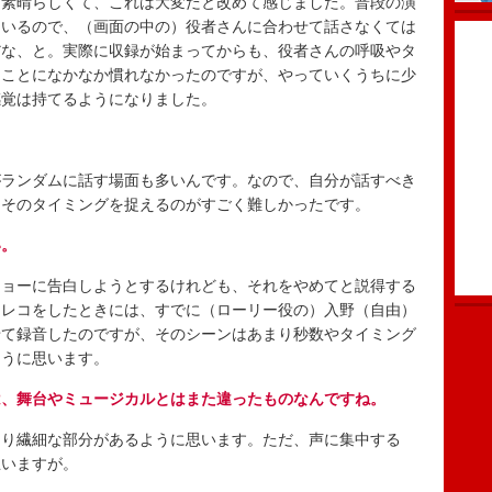
に素晴らしくて、これは大変だと改めて感じました。普段の演
ているので、（画面の中の）役者さんに合わせて話さなくては
だな、と。実際に収録が始まってからも、役者さんの呼吸やタ
うことになかなか慣れなかったのですが、やっていくうちに少
感覚は持てるようになりました。
ランダムに話す場面も多いんです。なので、自分が話すべき
。そのタイミングを捉えるのがすごく難しかったです。
い。
ョーに告白しようとするけれども、それをやめてと説得する
フレコをしたときには、すでに（ローリー役の）入野（自由）
せて録音したのですが、そのシーンはあまり秒数やタイミング
ように思います。
は、舞台やミュージカルとはまた違ったものなんですね。
り繊細な部分があるように思います。ただ、声に集中する
思いますが。