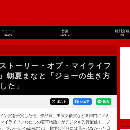
ニュース
音楽
特別企画
NEWS
MUSIC
PR
ー
ストーリー・オブ・マイライフ
』朝夏まなと「ジョーの生き方
した」
ポスト
シェア
送る
ザイン賞を受賞した他、作品賞、主演女優賞など６部門にノミ
・マイライフ／わたしの若草物語』がデジタル先行配信中、ブ
れる。ブルーレイ&DVDでは、劇場公開時には見られなかった日