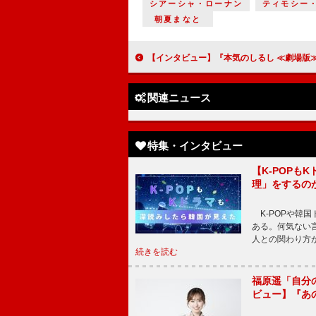
シアーシャ・ローナン
ティモシー
朝夏まなと
【インタビュー】『本気のしるし ≪劇場版≫』深田晃司監督 カンヌ絶賛の最新作に込めた思い「原作漫画は、女性
関連ニュース
特集・インタビュー
【K-POP
理」をするの
K-POPや韓
ある。何気ない
人との関わり方
続きを読む
福原遥「自分
ビュー】『あ