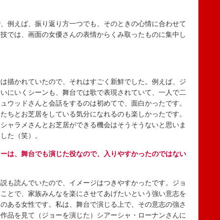
、例えば、振り返り方一つでも、そのときの心情に合わせて
演技では、画面の女優さんの表情からくみ取ったものに集中し
。
は描かれていたので、それはすごく新鮮でした。例えば、ジ
会いにいくシーンも、舞台では歌で表現されていて、一人で二
シュウッドさんと会話をするのは初めてで、面白かったです。
んたちとお芝居をしている気分になれるのも楽しかったです。
・シャラメさんとお芝居ができる機会はそうそうないと思いま
ました（笑）。
ョーは、舞台でも演じた役なので、入りやすかったのではない
説も読んでいたので、イメージはつきやすかったです。ジョ
ることで、家族みんなを楽にさせてあげたいという強い意志を
さのある女性です。私は、舞台で演じる上で、その意志の強さ
の作品を見て（ジョーを演じた）シアーシャ・ローナンさんに