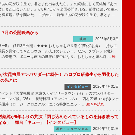
あの花が咲く丘で、君とまた出会えたら。』の続編にして完結編『あの
君とまた出会いたい。』が8月7日から全国公開される。前作に続いて主人
た福原遥に話を聞いた。 －始めに、前作『あの花が咲く丘で、君とま …
】7月の公開映画から
2026年8月3日
映画
ー5」（7月3日公開）★★★ おもちゃを取り巻く“変化”を描く 持ち主
成長を見守ってきたカウガール人形のジェシー。だが、タブレット端末
」の登場で、ボニーは画面の世界に夢中になり、おもちゃと遊ぶ時 …
続
!」が大昆虫展アンバサダーに就任！ ハロプロ研修生から羽化した
その先とは
2026年7月31日
インタビュー
ベント「大昆虫展 in 東京スカイツリータウン（R）」のアンバサダー
モーニング娘。’26）、長野桃羽（アンジュルム）、西村乙輝（つばきファ
馬優芽（ロージークロニクル）による特別ユニット …
続きを読む
村架純が9年ぶりの共演「閉じ込められているものを解き放って
なる」 舞台「キュー」【インタビュー】
2026年7月31日
舞台・ミュージカル