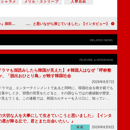
・シャラメ
メリル・ストリープ
入野自由
を描く自分の原点」
【インタビュー】映画『みをつくし料理帖』松本穂香「澪はすごいな、と思いながら演じていました」
RELATED NEWS
FEATURE & INTERVIEW
もKドラマも深読みしたら韓国が見えた】＃韓国人はなぜ「呼称整
か、「脱出おひとり島」が映す韓国社会
2026年8月7日
国ドラマは、エンターテインメントであると同時に、韓国社会を映す鏡でも
言葉やしぐさ、習慣の背景をたどると、その国ならではの価値観や歴史、
が見えてくる。この連載では、韓国カルチャーを入り口に、知ってい …
の大切な人を大事にして生きていこうと思いました」【インタ
の星が降る丘で、君とまた出会いたい。』
2026年8月6日
映画