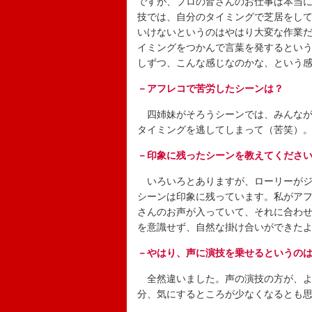
ですが、プロの皆さんのお仕事は本当
技では、自分のタイミングで芝居をし
いけないというのはやはり大変な作業
イミングをつかんで言葉を発するとい
しずつ、こんな感じなのかな、という
－アフレコで苦労したシーンは？
四姉妹がそろうシーンでは、みんなが
タイミングを逃してしまって（苦笑）
－印象に残ったシーンを教えてくださ
いろいろとありますが、ローリーがジ
シーンは印象に残っています。私がア
さんのお声が入っていて、それに合わ
を意識せず、自然な掛け合いができた
－やはり、声に演技を乗せるというの
全然違いました。声の演技の方が、よ
分、気にするところが少なくなるとも