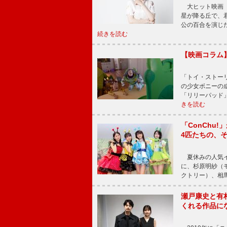
大ヒット映画『
星が降る丘で、
公の百合を演じ
続きを読む
【映画コラム
「トイ・ストーリ
の少女ボニーの
「リリーパッド
きを読む
「ConChu
4匹たちの、
夏休みの人気イ
に、杉原明紗（
クトリー）、相
瀬戸康史と有
くれる作品に