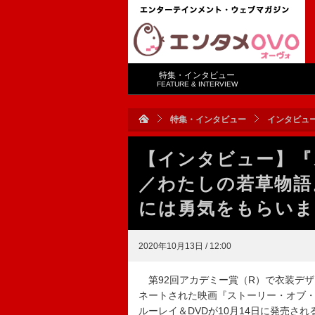
特集・インタビュー
FEATURE & INTERVIEW
特集・インタビュー
インタビュ
【インタビュー】『
／わたしの若草物語
には勇気をもらいま
2020年10月13日 / 12:00
第92回アカデミー賞（R）で衣装デ
ネートされた映画『ストーリー・オブ
ルーレイ＆DVDが10月14日に発売さ