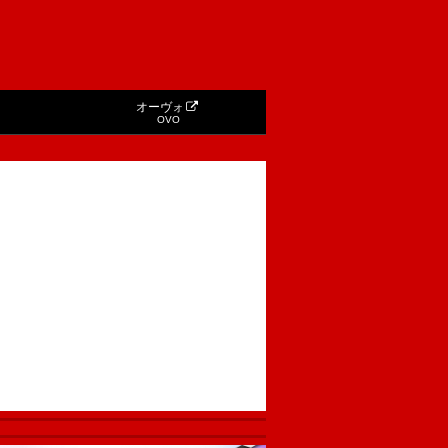
オーヴォ
OVO