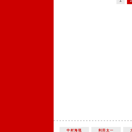
1
中村海琉
利田太一