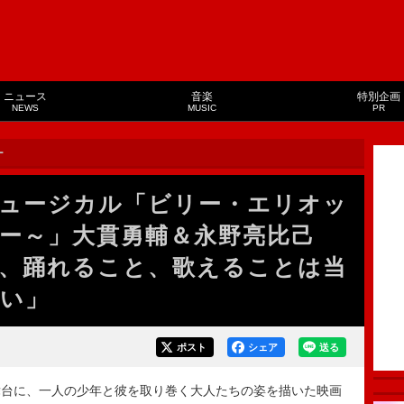
ニュース
音楽
特別企画
NEWS
MUSIC
PR
ー
ュージカル「ビリー・エリオッ
ー～」大貫勇輔＆永野亮比己
、踊れること、歌えることは当
い」
ポスト
シェア
送る
台に、一人の少年と彼を取り巻く大人たちの姿を描いた映画