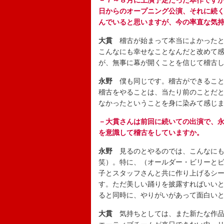
－７～８月に上演予定だった本作ですが
日からのオープニング公演、それに続
んでいると思いますが、今の率直な気
大貫
稽古が始まって本当によかったと
こんなにも幸せなことなんだと改めて
が、無事に幕が開くことを信じて稽古
永野
僕も同じです。稽古ができること
稽古をやることは、当たり前のことだ
なかったということを身に染みて感じ
－大貫さんは前回に続いての出演で、
を意識して稽古をしていますか。
永野
見るのとやるのでは、こんなにも
笑）。特に、（オールダー・ビリーと
子とスタッフさんと共に作り上げるシ
す。ただ美しい踊りを披露すればいい
ると同時に、やりがいがあって面白い
大貫
気持ちとしては、また新たな作品