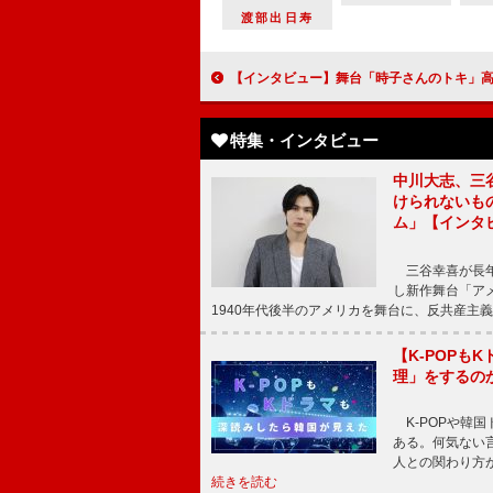
渡部出日寿
【インタビュー】舞台「時子さんのトキ」高橋由美子 共演の鈴木拡樹を「いい感じに転が
特集・インタビュー
中川大志、三
けられないもの
ム」【インタ
三谷幸喜が長年
し新作舞台「アメ
1940年代後半のアメリカを舞台に、反共産主義
【K-POP
理」をするの
K-POPや韓
ある。何気ない
人との関わり方
続きを読む