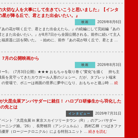
の大切な人を大事にして生きていこうと思いました」【インタ
の星が降る丘で、君とまた出会いたい。』
2026年8月6日
映画
あの花が咲く丘で、君とまた出会えたら。』の続編にして完結編『あの
君とまた出会いたい。』が8月7日から全国公開される。前作に続いて主人
た福原遥に話を聞いた。 －始めに、前作『あの花が咲く丘で、君とま …
】7月の公開映画から
2026年8月3日
映画
ー5」（7月3日公開）★★★ おもちゃを取り巻く“変化”を描く 持ち主
成長を見守ってきたカウガール人形のジェシー。だが、タブレット端末
」の登場で、ボニーは画面の世界に夢中になり、おもちゃと遊ぶ時 …
続
!」が大昆虫展アンバサダーに就任！ ハロプロ研修生から羽化した
その先とは
2026年7月31日
インタビュー
ベント「大昆虫展 in 東京スカイツリータウン（R）」のアンバサダー
モーニング娘。’26）、長野桃羽（アンジュルム）、西村乙輝（つばきファ
馬優芽（ロージークロニクル）による特別ユニット …
続きを読む