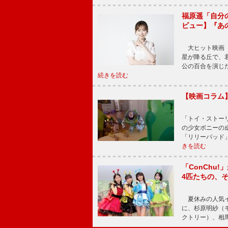
福原遥「自分
ビュー】『あ
大ヒット映画『
星が降る丘で、
公の百合を演じ
続きを読む
【映画コラム
「トイ・ストーリ
の少女ボニーの
「リリーパッド
きを読む
「ConChu
4匹たちの、
夏休みの人気イ
に、杉原明紗（
クトリー）、相