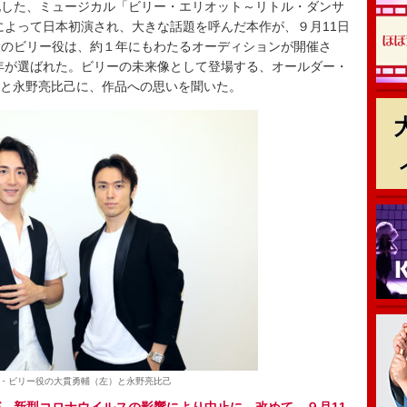
化した、ミュージカル「ビリー・エリオット～リトル・ダンサ
トによって日本初演され、大きな話題を呼んだ本作が、９月11日
役のビリー役は、約１年にもわたるオーディションが開催さ
少年が選ばれた。ビリーの未来像として登場する、オールダー・
輔と永野亮比己に、作品への思いを聞いた。
・ビリー役の大貫勇輔（左）と永野亮比己