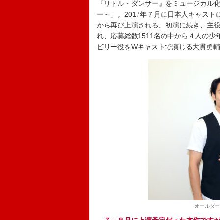
『リトル・ダンサー』をミュージカル
ー～」。2017年７月に日本人キャス
から再び上演される。初演に続き、主
れ、応募総数1511名の中から４人の
ビリー役をWキャストで演じる大貫勇
オールダー