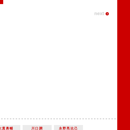
2
next
大貫勇輔
川口調
永野亮比己