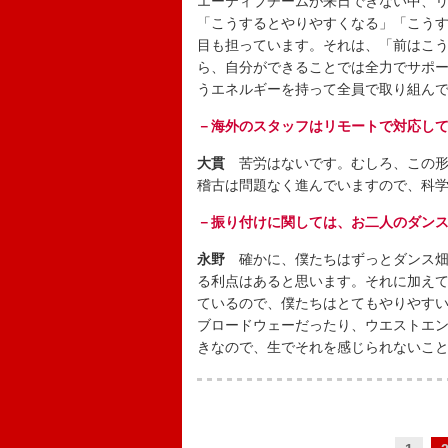
エーティブチームが来日できない中、
「こうするとやりやすくなる」「こう
目も担っています。それは、「前はこ
ら、自分ができることでは全力でサポ
うエネルギーを持って全員で取り組ん
－海外のスタッフはリモートで対応し
大貫
苦労はないです。むしろ、この形
稽古は問題なく進んでいますので、科
－振り付けに関しては、お二人のダン
永野
確かに、僕たちはずっとダンス畑
る利点はあると思います。それに加え
ているので、僕たちはとてもやりやす
ブロードウェーだったり、ウエストエ
きなので、生でそれを感じられないこ