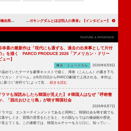
してあげたい」
【インタビュー】『映画クレヨンしんちゃん 激突！ラクガキングダムとほぼ四人の勇者』山田裕貴「しんちゃんの自由な発想に憧れます」
FEATURE & INTERVIEW
谷幸喜の最新作は「現代にも通ずる、過去の出来事として片付
」を描く PARCO PRODUCE 2026「アメリカン・ドリー
ビュー】
2026年8月8日
舞台・ミュージカル
温めていたテーマを豪華キャストで描く、渾身（こんしん）の書き下ろ
リカン・ドリーム」が8月15日からPARCO劇場で上演される。本作は、
に基づく“赤狩り”によって告 …
続きを読む
もKドラマも深読みしたら韓国が見えた】＃韓国人はなぜ「呼称整
か、「脱出おひとり島」が映す韓国社会
2026年8月7日
国ドラマは、エンターテインメントであると同時に、韓国社会を映す鏡でも
言葉やしぐさ、習慣の背景をたどると、その国ならではの価値観や歴史、
が見えてくる。この連載では、韓国カルチャーを入り口に、知ってい …