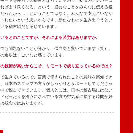
リモートを使っての稽古となっているので、初演のメンバーは
すればより良くなる」という、必要なことをみんなに伝える役
うだったから…」ということではなく、みんなで支え合いなが
ートしたいという思いからです。新たなものを生み出そうとい
でいる稽古場だと感じています。
ているとのことですが、それによる苦労はありますか。
でも問題ないことが分かり、僕自身も驚いています（笑）。
学の進歩はすごいなと感じています。
スの技術が高いからこそ、リモートで成り立っているのでは？
で生きているので、言葉で伝えられたことの意味を察知でき
て、日本のスタッフの方々がしっかりとサポートしてくださっ
い中で稽古できています。個人的には、日本の稽古場にはない
ンドだったりを拠点にされている方の空気感に接する時間が好
とは残念ではありますが。