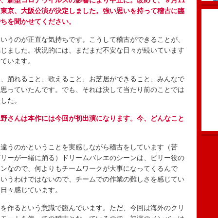
、新型コロナウイルスの影響により中止に。改めて、９月11
く東京、大阪公演が決定しました。強い思いを持って稽古に臨
持ちを聞かせてください。
いうのが正直な気持ちです。こうして稽古ができることが、
感じました。状況的には、まだまだ不安な日々が続いています
しています。
、踊れること、歌えること、お芝居ができること、みんなで
と思っていたんです。でも、それは決して当たり前のことでは
ました。
永野さんは本作には今回が初出演になります。今、どんなこと
違うのかということを実感しながら稽古をしています（苦
ビリーが一緒に踊る）ドリームバレエのシーンは、ビリー役の
ーンなので、何よりもチームワークが大事になってくるんで
というわけではないので、チームでの作業の難しさを感じてい
と日々感じています。
を作るという意識で臨んでいます。ただ、今回は海外のクリ