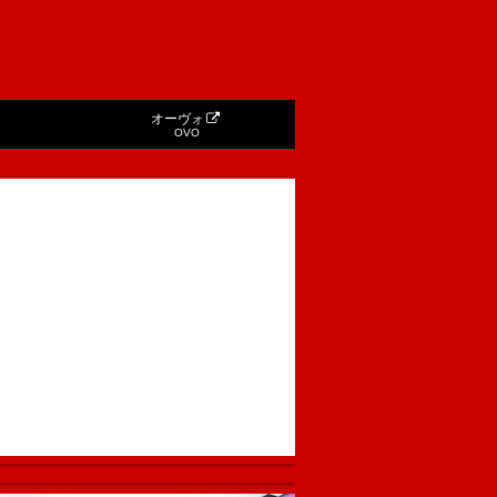
オーヴォ
OVO