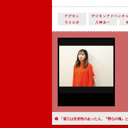
アグモン
デジモンアドベンチ
ラスエボ
八神太一
「道三は先見性のあった人。『野心の塊』とは違う人間らしさを表現したい」本木雅弘（斎藤道三）【「麒麟がく