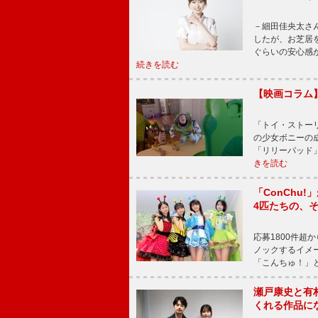
－細田佳央太さ
したが、お芝居
ぐらいの安心感
続きを読む
【映画コラム
「トイ・ストーリ
の少女ボニーの
「リリーパッド
きを読む
「ConChu
4匹たちの、
応募1800件超
ノックするイメ
「こんちゅ！」
瀬戸康史と有
くれる作品に