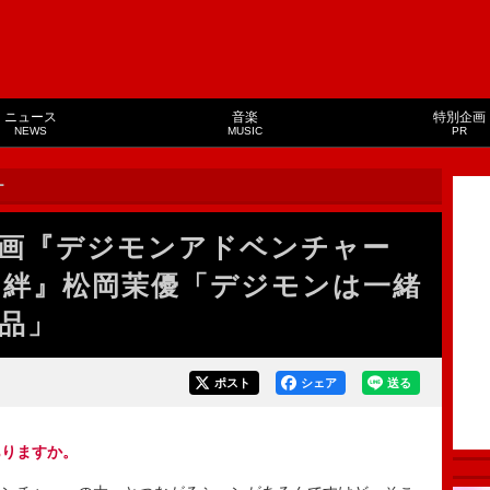
ニュース
音楽
特別企画
NEWS
MUSIC
PR
ー
画『デジモンアドベンチャー
ION 絆』松岡茉優「デジモンは一緒
品」
ポスト
シェア
送る
ありますか。