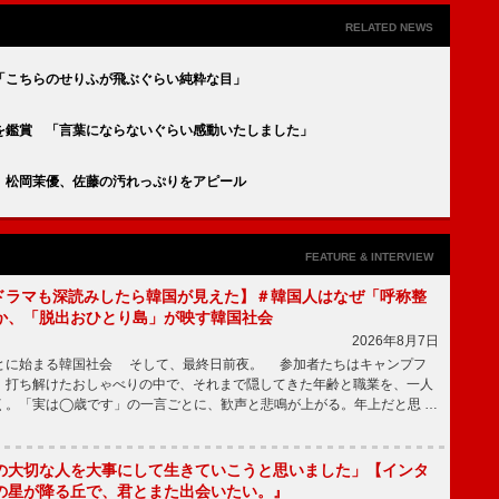
RELATED NEWS
「こちらのせりふが飛ぶぐらい純粋な目」
を鑑賞 「言葉にならないぐらい感動いたしました」
 松岡茉優、佐藤の汚れっぷりをアピール
FEATURE & INTERVIEW
もKドラマも深読みしたら韓国が見えた】＃韓国人はなぜ「呼称整
か、「脱出おひとり島」が映す韓国社会
2026年8月7日
とに始まる韓国社会 そして、最終日前夜。 参加者たちはキャンプフ
、打ち解けたおしゃべりの中で、それまで隠してきた年齢と職業を、一人
く。「実は◯歳です」の一言ごとに、歓声と悲鳴が上がる。年上だと思 …
の大切な人を大事にして生きていこうと思いました」【インタ
の星が降る丘で、君とまた出会いたい。』