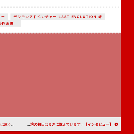
ャー
デジモンアドベンチャー LAST EVOLUTION 絆
松岡茉優
る」インタビュー】
【インタビュー】舞台「バーン・ザ・フロア BE BRAVE. NO LIMITS.」西川貴教「東京公演の初日はまさに燃えています」