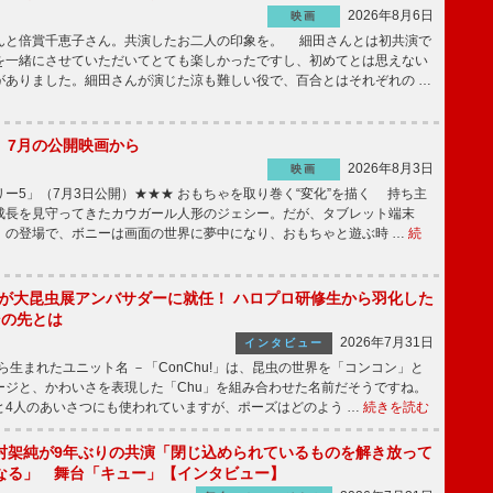
2026年8月6日
映画
んと倍賞千恵子さん。共演したお二人の印象を。 細田さんとは初共演で
を一緒にさせていただいてとても楽しかったですし、初めてとは思えない
がありました。細田さんが演じた涼も難しい役で、百合とはそれぞれの …
】7月の公開映画から
2026年8月3日
映画
ー5」（7月3日公開）★★★ おもちゃを取り巻く“変化”を描く 持ち主
成長を見守ってきたカウガール人形のジェシー。だが、タブレット端末
」の登場で、ボニーは画面の世界に夢中になり、おもちゃと遊ぶ時 …
続
!」が大昆虫展アンバサダーに就任！ ハロプロ研修生から羽化した
その先とは
2026年7月31日
インタビュー
から生まれたユニット名 －「ConChu!」は、昆虫の世界を「コンコン」と
ージと、かわいさを表現した「Chu」を組み合わせた名前だそうですね。
と4人のあいさつにも使われていますが、ポーズはどのよう …
続きを読む
村架純が9年ぶりの共演「閉じ込められているものを解き放って
なる」 舞台「キュー」【インタビュー】