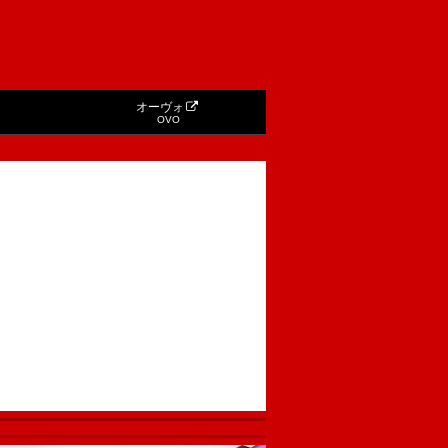
オーヴォ
OVO