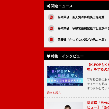
関連ニュース
松岡茉優、新人賞の鈴鹿央士を絶賛 
松岡茉優、秋篠宮皇嗣妃殿下と主演作
佐藤健「かつてないほどの他力本願」
特集・インタビュー
【K-POP
理」をするの
▽年齢公開のあ
ァイヤーを囲み
ずつ明かしてい
続きを読む
福原遥「自分
ビュー】『あ